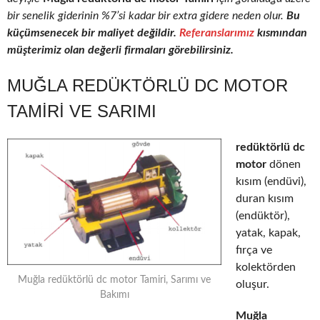
bir senelik giderinin %7’si kadar bir extra gidere neden olur.
Bu
küçümsenecek bir maliyet değildir.
Referanslarımız
kısmından
müşterimiz olan değerli firmaları görebilirsiniz.
MUĞLA REDÜKTÖRLÜ DC MOTOR
TAMIRI VE SARIMI
redüktörlü dc
motor
dönen
kısım (endüvi),
duran kısım
(endüktör),
yatak, kapak,
fırça ve
kolektörden
Muğla redüktörlü dc motor Tamiri, Sarımı ve
oluşur.
Bakımı
Muğla