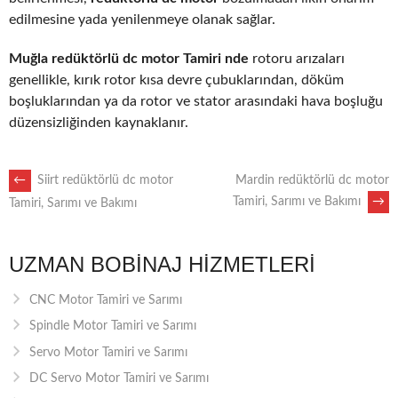
edilmesine yada yenilenmeye olanak sağlar.
Muğla redüktörlü dc motor Tamiri nde
rotoru arızaları
genellikle, kırık rotor kısa devre çubuklarından, döküm
boşluklarından ya da rotor ve stator arasındaki hava boşluğu
düzensizliğinden kaynaklanır.
POST
←
Siirt redüktörlü dc motor
Mardin redüktörlü dc motor
Tamiri, Sarımı ve Bakımı
→
Tamiri, Sarımı ve Bakımı
NAVIGATION
UZMAN BOBINAJ HIZMETLERI
CNC Motor Tamiri ve Sarımı
Spindle Motor Tamiri ve Sarımı
Servo Motor Tamiri ve Sarımı
DC Servo Motor Tamiri ve Sarımı