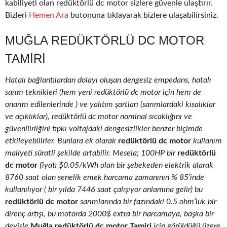
kabiliyeti olan redüktörlü dc motor sizlere güvenle ulaştırır.
Bizleri
Hemen Ara
butonuna tıklayarak bizlere ulaşabilirsiniz.
MUĞLA REDÜKTÖRLÜ DC MOTOR
TAMIRI
Hatalı bağlantılardan dolayı oluşan dengesiz empedans, hatalı
sarım teknikleri (hem yeni redüktörlü dc motor için hem de
onarım edilenlerinde ) ve yalıtım şartları (sarımlardaki kısalıklar
ve açıklıklar), redüktörlü dc motor nominal sıcaklığını ve
güvenilirliğini tıpkı voltajdaki dengesizlikler benzer biçimde
etkileyebilirler. Bunlara ek olarak
redüktörlü dc motor
kullanım
maliyeti süratli şekilde artabilir. Mesela; 100HP bir
redüktörlü
dc motor
fiyatı $0.05/kWh olan bir şebekeden elektrik alarak
8760 saat olan senelik emek harcama zamanının % 85’inde
kullanılıyor ( bir yılda 7446 saat çalışıyor anlamına gelir) bu
redüktörlü dc motor
sarımlarında bir fazındaki 0.5 ohm’luk bir
direnç artışı, bu motorda 2000$ extra bir harcamaya, başka bir
deyişle
Muğla redüktörlü dc motor Tamiri
için görüldüğü üzere