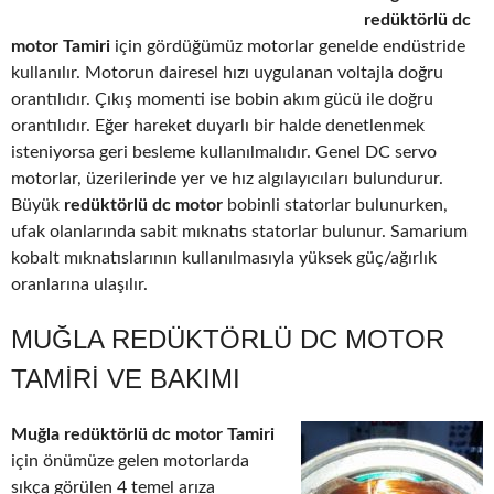
redüktörlü dc
motor Tamiri
için gördüğümüz motorlar genelde endüstride
kullanılır. Motorun dairesel hızı uygulanan voltajla doğru
orantılıdır. Çıkış momenti ise bobin akım gücü ile doğru
orantılıdır. Eğer hareket duyarlı bir halde denetlenmek
isteniyorsa geri besleme kullanılmalıdır. Genel DC servo
motorlar, üzerilerinde yer ve hız algılayıcıları bulundurur.
Büyük
redüktörlü dc motor
bobinli statorlar bulunurken,
ufak olanlarında sabit mıknatıs statorlar bulunur. Samarium
kobalt mıknatıslarının kullanılmasıyla yüksek güç/ağırlık
oranlarına ulaşılır.
MUĞLA REDÜKTÖRLÜ DC MOTOR
TAMIRI VE BAKIMI
Muğla redüktörlü dc motor Tamiri
için önümüze gelen motorlarda
sıkça görülen 4 temel arıza