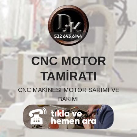
Skip
to
content
CNC MOTOR
TAMIRATI
CNC MAKINESI MOTOR SARIMI VE
BAKIMI