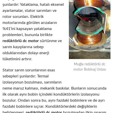
şunlardır: Yataklama, hatalı eksenel
ayarlamalar, stator sarımları ve
rotor sorunları. Elektrik
motorlarında görülen arızaların
%41’ini kapsayan yataklama
problemleri, bununla birlikte
redüktörlü dc motor
sürtünme ve
sarım kayıplarına sebep
olduklarından dolayı enerji
tüketimini artırır.
Muğla redüktörlü dc
motor Bobinaj Ustası
Stator sarım sorunlarının esas
sebepleri şunlardır: Termal
izolasyonun bozulması, sarımların
neme maruz kalması, mekanik baskılar. Bunların sonucunda
ilk olarak aynı bobin içindeki kondüktörlerin izolasyonu
bozulur. Ondan sonra bu, aynı fazdaki bobinlere ve de ayrı
fazdaki bobinlere sıçrar. Kondüktörlerdeki değişiklerin
belirlenmesi,
redüktörlü dc motor
bozulmadan ilkin onarım