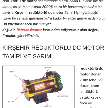
redüktörlü dc motor
sarımlarında bir fazındaki 0.5 ohm’luk bir
direnç artışı, bu motorda 2000$ extra bir harcamaya, başka bir
deyişle
Kırşehir redüktörlü dc motor Tamiri
için görüldüğü
üzere bir senelik giderinin %7’si kadar bir extra gidere neden olur.
Bu küçümsenecek bir maliyet
değildir.
Referanslarımız
kısmından müşterimiz olan değerli
firmaları görebilirsiniz.
KIRŞEHIR REDÜKTÖRLÜ DC MOTOR
TAMIRI VE SARIMI
redüktörlü dc
motor
dönen
kısım (endüvi),
duran kısım
(endüktör),
yatak, kapak,
fırça ve