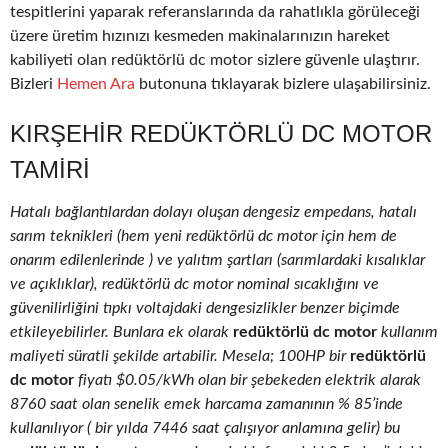
tespitlerini yaparak referanslarında da rahatlıkla görüleceği
üzere üretim hızınızı kesmeden makinalarınızın hareket
kabiliyeti olan redüktörlü dc motor sizlere güvenle ulaştırır.
Bizleri
Hemen Ara
butonuna tıklayarak bizlere ulaşabilirsiniz.
KIRŞEHIR REDÜKTÖRLÜ DC MOTOR
TAMIRI
Hatalı bağlantılardan dolayı oluşan dengesiz empedans, hatalı
sarım teknikleri (hem yeni redüktörlü dc motor için hem de
onarım edilenlerinde ) ve yalıtım şartları (sarımlardaki kısalıklar
ve açıklıklar), redüktörlü dc motor nominal sıcaklığını ve
güvenilirliğini tıpkı voltajdaki dengesizlikler benzer biçimde
etkileyebilirler. Bunlara ek olarak
redüktörlü dc motor
kullanım
maliyeti süratli şekilde artabilir. Mesela; 100HP bir
redüktörlü
dc motor
fiyatı $0.05/kWh olan bir şebekeden elektrik alarak
8760 saat olan senelik emek harcama zamanının % 85’inde
kullanılıyor ( bir yılda 7446 saat çalışıyor anlamına gelir) bu