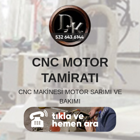
Skip
to
content
CNC MOTOR
TAMIRATI
CNC MAKINESI MOTOR SARIMI VE
BAKIMI