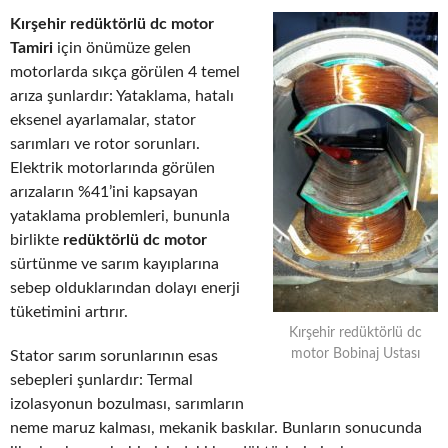
Kırşehir redüktörlü dc motor
Tamiri
için önümüze gelen
motorlarda sıkça görülen 4 temel
arıza şunlardır: Yataklama, hatalı
eksenel ayarlamalar, stator
sarımları ve rotor sorunları.
Elektrik motorlarında görülen
arızaların %41’ini kapsayan
yataklama problemleri, bununla
birlikte
redüktörlü dc motor
sürtünme ve sarım kayıplarına
sebep olduklarından dolayı enerji
tüketimini artırır.
Kırşehir redüktörlü dc
motor Bobinaj Ustası
Stator sarım sorunlarının esas
sebepleri şunlardır: Termal
izolasyonun bozulması, sarımların
neme maruz kalması, mekanik baskılar. Bunların sonucunda