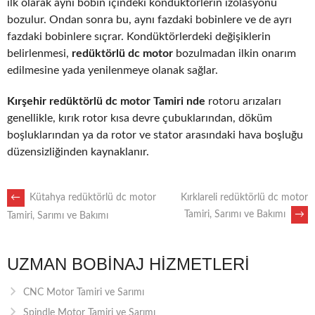
ilk olarak aynı bobin içindeki kondüktörlerin izolasyonu
bozulur. Ondan sonra bu, aynı fazdaki bobinlere ve de ayrı
fazdaki bobinlere sıçrar. Kondüktörlerdeki değişiklerin
belirlenmesi,
redüktörlü dc motor
bozulmadan ilkin onarım
edilmesine yada yenilenmeye olanak sağlar.
Kırşehir redüktörlü dc motor Tamiri nde
rotoru arızaları
genellikle, kırık rotor kısa devre çubuklarından, döküm
boşluklarından ya da rotor ve stator arasındaki hava boşluğu
düzensizliğinden kaynaklanır.
POST
←
Kütahya redüktörlü dc motor
Kırklareli redüktörlü dc motor
Tamiri, Sarımı ve Bakımı
→
Tamiri, Sarımı ve Bakımı
NAVIGATION
UZMAN BOBINAJ HIZMETLERI
CNC Motor Tamiri ve Sarımı
Spindle Motor Tamiri ve Sarımı