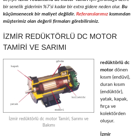
bir senelik giderinin %7’si kadar bir extra gidere neden olur.
Bu
küçümsenecek bir maliyet değildir.
Referanslarımız
kısmından
müşterimiz olan değerli firmaları görebilirsiniz.
İZMIR REDÜKTÖRLÜ DC MOTOR
TAMIRI VE SARIMI
redüktörlü dc
motor
dönen
kısım (endüvi),
duran kısım
(endüktör),
yatak, kapak,
fırça ve
kolektörden
İzmir redüktörlü dc motor Tamiri, Sarımı ve
oluşur.
Bakımı
İzmir