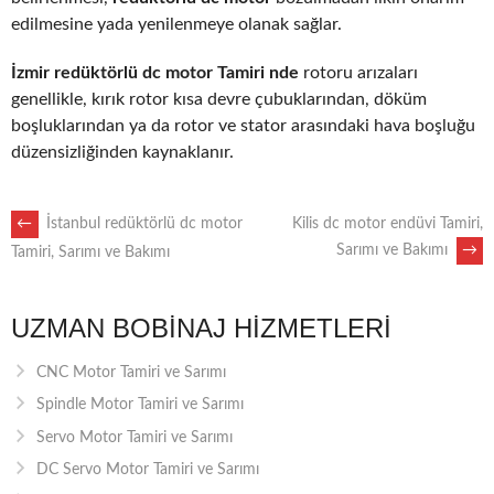
edilmesine yada yenilenmeye olanak sağlar.
İzmir redüktörlü dc motor Tamiri nde
rotoru arızaları
genellikle, kırık rotor kısa devre çubuklarından, döküm
boşluklarından ya da rotor ve stator arasındaki hava boşluğu
düzensizliğinden kaynaklanır.
POST
←
İstanbul redüktörlü dc motor
Kilis dc motor endüvi Tamiri,
Sarımı ve Bakımı
→
Tamiri, Sarımı ve Bakımı
NAVIGATION
UZMAN BOBINAJ HIZMETLERI
CNC Motor Tamiri ve Sarımı
Spindle Motor Tamiri ve Sarımı
Servo Motor Tamiri ve Sarımı
DC Servo Motor Tamiri ve Sarımı