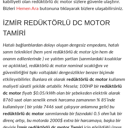
kabiliyeti olan redüktörlü dc motor sizlere güvenle ulaştırır.
Bizleri
Hemen Ara
butonuna tıklayarak bizlere ulaşabilirsiniz.
İZMIR REDÜKTÖRLÜ DC MOTOR
TAMIRI
Hatalı bağlantılardan dolayı oluşan dengesiz empedans, hatalı
sarım teknikleri (hem yeni redüktörlü dc motor için hem de
onarım edilenlerinde ) ve yalıtım şartları (sarımlardaki kısalıklar
ve açıklıklar), redüktörlü dc motor nominal sıcaklığını ve
güvenilirliğini tıpkı voltajdaki dengesizlikler benzer biçimde
etkileyebilirler. Bunlara ek olarak
redüktörlü dc motor
kullanım
maliyeti süratli şekilde artabilir. Mesela; 100HP bir
redüktörlü
dc motor
fiyatı $0.05/kWh olan bir şebekeden elektrik alarak
8760 saat olan senelik emek harcama zamanının % 85’inde
kullanılıyor ( bir yılda 7446 saat çalışıyor anlamına gelir) bu
redüktörlü dc motor
sarımlarında bir fazındaki 0.5 ohm’luk bir
direnç artışı, bu motorda 2000$ extra bir harcamaya, başka bir
deyişle
İzmir redüktörlü dc motor Tamiri
için görüldüğü üzere