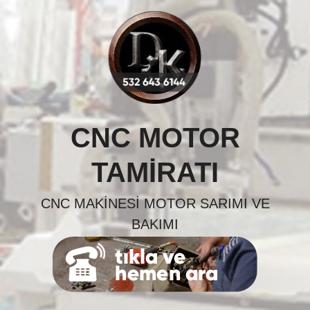
Skip
to
content
CNC MOTOR
TAMIRATI
CNC MAKINESI MOTOR SARIMI VE
BAKIMI