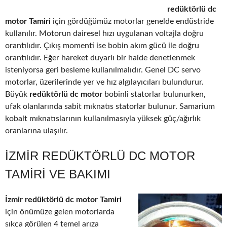
redüktörlü dc
motor Tamiri
için gördüğümüz motorlar genelde endüstride
kullanılır. Motorun dairesel hızı uygulanan voltajla doğru
orantılıdır. Çıkış momenti ise bobin akım gücü ile doğru
orantılıdır. Eğer hareket duyarlı bir halde denetlenmek
isteniyorsa geri besleme kullanılmalıdır. Genel DC servo
motorlar, üzerilerinde yer ve hız algılayıcıları bulundurur.
Büyük
redüktörlü dc motor
bobinli statorlar bulunurken,
ufak olanlarında sabit mıknatıs statorlar bulunur. Samarium
kobalt mıknatıslarının kullanılmasıyla yüksek güç/ağırlık
oranlarına ulaşılır.
İZMIR REDÜKTÖRLÜ DC MOTOR
TAMIRI VE BAKIMI
İzmir redüktörlü dc motor Tamiri
için önümüze gelen motorlarda
sıkça görülen 4 temel arıza