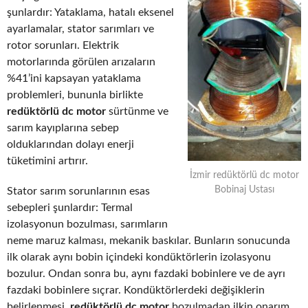
şunlardır: Yataklama, hatalı eksenel
ayarlamalar, stator sarımları ve
rotor sorunları. Elektrik
motorlarında görülen arızaların
%41’ini kapsayan yataklama
problemleri, bununla birlikte
redüktörlü dc motor
sürtünme ve
sarım kayıplarına sebep
olduklarından dolayı enerji
tüketimini artırır.
İzmir redüktörlü dc motor
Bobinaj Ustası
Stator sarım sorunlarının esas
sebepleri şunlardır: Termal
izolasyonun bozulması, sarımların
neme maruz kalması, mekanik baskılar. Bunların sonucunda
ilk olarak aynı bobin içindeki kondüktörlerin izolasyonu
bozulur. Ondan sonra bu, aynı fazdaki bobinlere ve de ayrı
fazdaki bobinlere sıçrar. Kondüktörlerdeki değişiklerin
belirlenmesi,
redüktörlü dc motor
bozulmadan ilkin onarım