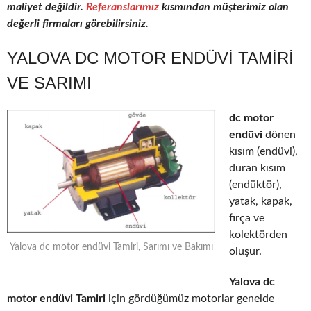
maliyet değildir.
Referanslarımız
kısmından müşterimiz olan
değerli firmaları görebilirsiniz.
YALOVA DC MOTOR ENDÜVI TAMIRI
VE SARIMI
dc motor
endüvi
dönen
kısım (endüvi),
duran kısım
(endüktör),
yatak, kapak,
fırça ve
kolektörden
Yalova dc motor endüvi Tamiri, Sarımı ve Bakımı
oluşur.
Yalova dc
motor endüvi Tamiri
için gördüğümüz motorlar genelde