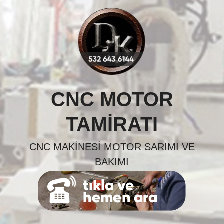
Skip
to
content
CNC MOTOR
TAMIRATI
CNC MAKINESI MOTOR SARIMI VE
BAKIMI