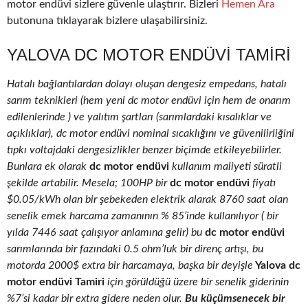
motor endüvi sizlere güvenle ulaştırır. Bizleri
Hemen Ara
butonuna tıklayarak bizlere ulaşabilirsiniz.
YALOVA DC MOTOR ENDÜVI TAMIRI
Hatalı bağlantılardan dolayı oluşan dengesiz empedans, hatalı
sarım teknikleri (hem yeni dc motor endüvi için hem de onarım
edilenlerinde ) ve yalıtım şartları (sarımlardaki kısalıklar ve
açıklıklar), dc motor endüvi nominal sıcaklığını ve güvenilirliğini
tıpkı voltajdaki dengesizlikler benzer biçimde etkileyebilirler.
Bunlara ek olarak
dc motor endüvi
kullanım maliyeti süratli
şekilde artabilir. Mesela; 100HP bir
dc motor endüvi
fiyatı
$0.05/kWh olan bir şebekeden elektrik alarak 8760 saat olan
senelik emek harcama zamanının % 85’inde kullanılıyor ( bir
yılda 7446 saat çalışıyor anlamına gelir) bu
dc motor endüvi
sarımlarında bir fazındaki 0.5 ohm’luk bir direnç artışı, bu
motorda 2000$ extra bir harcamaya, başka bir deyişle
Yalova dc
motor endüvi Tamiri
için görüldüğü üzere bir senelik giderinin
%7’si kadar bir extra gidere neden olur.
Bu küçümsenecek bir