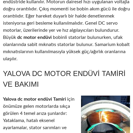
endüstride kullanılır. Motorun dairesel hızı uygulanan voltajla
doğru orantılıdır. Çıkış momenti ise bobin akım gücü ile doğru
orantılıdır. Eğer hareket duyarlı bir halde denetlenmek
isteniyorsa geri besleme kullanılmalıdır. Genel DC servo
motorlar, üzerilerinde yer ve hız algılayıcıları bulundurur.
Büyük
dc motor endüvi
bobinli statorlar bulunurken, ufak
olanlarında sabit mıknatıs statorlar bulunur. Samarium kobalt
mıknatıslarının kullanılmasıyla yüksek güç/ağırlık oranlarına
ulaşılır.
YALOVA DC MOTOR ENDÜVI TAMIRI
VE BAKIMI
Yalova dc motor endüvi Tamiri
için
önümüze gelen motorlarda sıkça
görülen 4 temel arıza şunlardır:
Yataklama, hatalı eksenel
ayarlamalar, stator sarımları ve