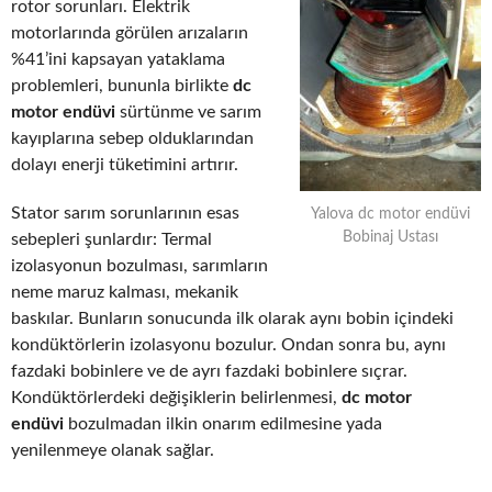
rotor sorunları. Elektrik
motorlarında görülen arızaların
%41’ini kapsayan yataklama
problemleri, bununla birlikte
dc
motor endüvi
sürtünme ve sarım
kayıplarına sebep olduklarından
dolayı enerji tüketimini artırır.
Stator sarım sorunlarının esas
Yalova dc motor endüvi
Bobinaj Ustası
sebepleri şunlardır: Termal
izolasyonun bozulması, sarımların
neme maruz kalması, mekanik
baskılar. Bunların sonucunda ilk olarak aynı bobin içindeki
kondüktörlerin izolasyonu bozulur. Ondan sonra bu, aynı
fazdaki bobinlere ve de ayrı fazdaki bobinlere sıçrar.
Kondüktörlerdeki değişiklerin belirlenmesi,
dc motor
endüvi
bozulmadan ilkin onarım edilmesine yada
yenilenmeye olanak sağlar.