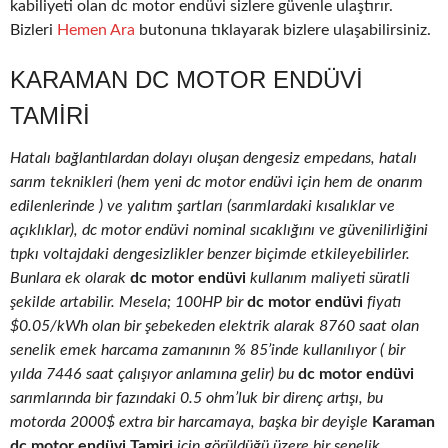
kabiliyeti olan dc motor endüvi sizlere güvenle ulaştırır.
Bizleri
Hemen Ara
butonuna tıklayarak bizlere ulaşabilirsiniz.
KARAMAN DC MOTOR ENDÜVI
TAMIRI
Hatalı bağlantılardan dolayı oluşan dengesiz empedans, hatalı
sarım teknikleri (hem yeni dc motor endüvi için hem de onarım
edilenlerinde ) ve yalıtım şartları (sarımlardaki kısalıklar ve
açıklıklar), dc motor endüvi nominal sıcaklığını ve güvenilirliğini
tıpkı voltajdaki dengesizlikler benzer biçimde etkileyebilirler.
Bunlara ek olarak
dc motor endüvi
kullanım maliyeti süratli
şekilde artabilir. Mesela; 100HP bir
dc motor endüvi
fiyatı
$0.05/kWh olan bir şebekeden elektrik alarak 8760 saat olan
senelik emek harcama zamanının % 85’inde kullanılıyor ( bir
yılda 7446 saat çalışıyor anlamına gelir) bu
dc motor endüvi
sarımlarında bir fazındaki 0.5 ohm’luk bir direnç artışı, bu
motorda 2000$ extra bir harcamaya, başka bir deyişle
Karaman
dc motor endüvi Tamiri
için görüldüğü üzere bir senelik