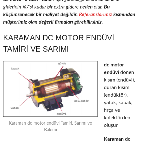
giderinin %7’si kadar bir extra gidere neden olur.
Bu
küçümsenecek bir maliyet değildir.
Referanslarımız
kısmından
müşterimiz olan değerli firmaları görebilirsiniz.
KARAMAN DC MOTOR ENDÜVI
TAMIRI VE SARIMI
dc motor
endüvi
dönen
kısım (endüvi),
duran kısım
(endüktör),
yatak, kapak,
fırça ve
kolektörden
Karaman dc motor endüvi Tamiri, Sarımı ve
oluşur.
Bakımı
Karaman dc