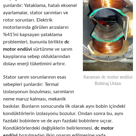
şunlardır: Yataklama, hatalı eksenel
ayarlamalar, stator sarımları ve
rotor sorunları. Elektrik
motorlarında görülen arızaların
%41’ini kapsayan yataklama
problemleri, bununla birlikte
dc
motor endüvi
sürtünme ve sarım
kayıplarına sebep olduklarından
dolayı enerji tüketimini artırır.
Stator sarım sorunlarının esas
Karaman dc motor endüvi
Bobinaj Ustası
sebepleri şunlardır: Termal
izolasyonun bozulması, sarımların
neme maruz kalması, mekanik
baskılar. Bunların sonucunda ilk olarak aynı bobin içindeki
kondüktörlerin izolasyonu bozulur. Ondan sonra bu, aynı
fazdaki bobinlere ve de ayrı fazdaki bobinlere sıçrar.
Kondüktörlerdeki değişiklerin belirlenmesi,
dc motor
endüvi
bozulmadan ilkin onarım edilmesine yada