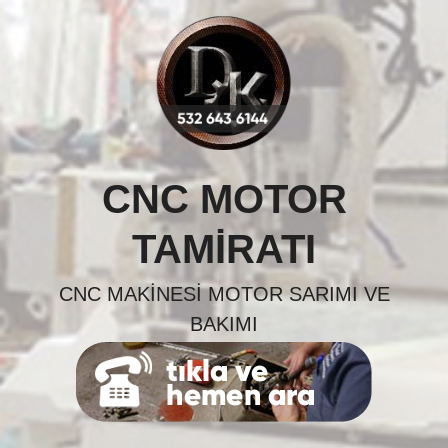
Skip
to
content
CNC MOTOR
TAMIRATI
CNC MAKINESI MOTOR SARIMI VE
BAKIMI