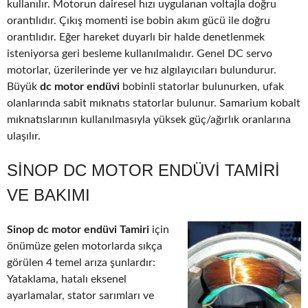
kullanılır. Motorun dairesel hızı uygulanan voltajla doğru
orantılıdır. Çıkış momenti ise bobin akım gücü ile doğru
orantılıdır. Eğer hareket duyarlı bir halde denetlenmek
isteniyorsa geri besleme kullanılmalıdır. Genel DC servo
motorlar, üzerilerinde yer ve hız algılayıcıları bulundurur.
Büyük
dc motor endüvi
bobinli statorlar bulunurken, ufak
olanlarında sabit mıknatıs statorlar bulunur. Samarium kobalt
mıknatıslarının kullanılmasıyla yüksek güç/ağırlık oranlarına
ulaşılır.
SINOP DC MOTOR ENDÜVI TAMIRI
VE BAKIMI
Sinop dc motor endüvi Tamiri
için
önümüze gelen motorlarda sıkça
görülen 4 temel arıza şunlardır:
Yataklama, hatalı eksenel
ayarlamalar, stator sarımları ve