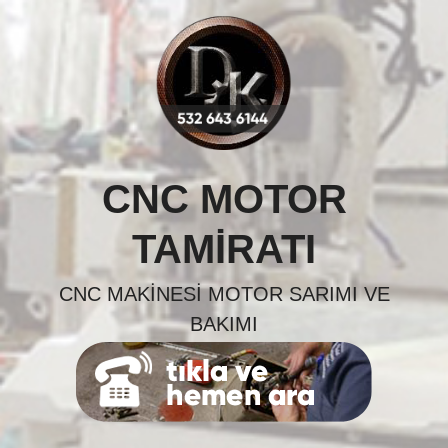
Skip
to
content
CNC MOTOR
TAMIRATI
CNC MAKINESI MOTOR SARIMI VE
BAKIMI