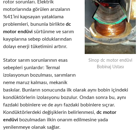
rotor sorunları. Elektrik
motorlarında görülen arızaların
%41’ini kapsayan yataklama
problemleri, bununla birlikte
dc
motor endüvi
sürtünme ve sarım
kayıplarına sebep olduklarından
dolayı enerji tüketimini artırır.
Stator sarım sorunlarının esas
Sinop dc motor endüvi
Bobinaj Ustası
sebepleri şunlardır: Termal
izolasyonun bozulması, sarımların
neme maruz kalması, mekanik
baskılar. Bunların sonucunda ilk olarak aynı bobin içindeki
kondüktörlerin izolasyonu bozulur. Ondan sonra bu, aynı
fazdaki bobinlere ve de ayrı fazdaki bobinlere sıçrar.
Kondüktörlerdeki değişiklerin belirlenmesi,
dc motor
endüvi
bozulmadan ilkin onarım edilmesine yada
yenilenmeye olanak sağlar.