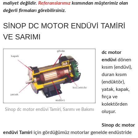
maliyet değildir.
Referanslarımız
kısmından müşterimiz olan
değerli firmaları görebilirsiniz.
SINOP DC MOTOR ENDÜVI TAMIRI
VE SARIMI
dc motor
endüvi
dönen
kısım (endüvi),
duran kısım
(endüktör),
yatak, kapak,
fırça ve
kolektörden
Sinop dc motor endüvi Tamiri, Sarımı ve Bakımı
oluşur.
Sinop dc motor
endüvi Tamiri
için gördüğümüz motorlar genelde endüstride