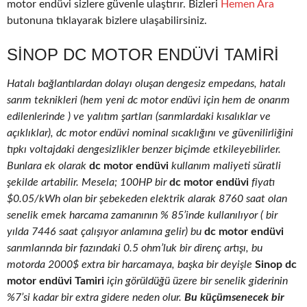
motor endüvi sizlere güvenle ulaştırır. Bizleri
Hemen Ara
butonuna tıklayarak bizlere ulaşabilirsiniz.
SINOP DC MOTOR ENDÜVI TAMIRI
Hatalı bağlantılardan dolayı oluşan dengesiz empedans, hatalı
sarım teknikleri (hem yeni dc motor endüvi için hem de onarım
edilenlerinde ) ve yalıtım şartları (sarımlardaki kısalıklar ve
açıklıklar), dc motor endüvi nominal sıcaklığını ve güvenilirliğini
tıpkı voltajdaki dengesizlikler benzer biçimde etkileyebilirler.
Bunlara ek olarak
dc motor endüvi
kullanım maliyeti süratli
şekilde artabilir. Mesela; 100HP bir
dc motor endüvi
fiyatı
$0.05/kWh olan bir şebekeden elektrik alarak 8760 saat olan
senelik emek harcama zamanının % 85’inde kullanılıyor ( bir
yılda 7446 saat çalışıyor anlamına gelir) bu
dc motor endüvi
sarımlarında bir fazındaki 0.5 ohm’luk bir direnç artışı, bu
motorda 2000$ extra bir harcamaya, başka bir deyişle
Sinop dc
motor endüvi Tamiri
için görüldüğü üzere bir senelik giderinin
%7’si kadar bir extra gidere neden olur.
Bu küçümsenecek bir