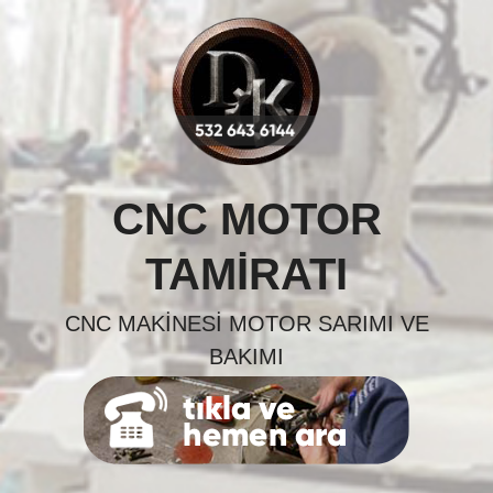
Skip
to
content
CNC MOTOR
TAMIRATI
CNC MAKINESI MOTOR SARIMI VE
BAKIMI