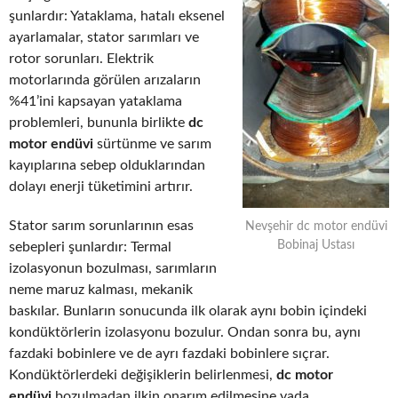
şunlardır: Yataklama, hatalı eksenel
ayarlamalar, stator sarımları ve
rotor sorunları. Elektrik
motorlarında görülen arızaların
%41’ini kapsayan yataklama
problemleri, bununla birlikte
dc
motor endüvi
sürtünme ve sarım
kayıplarına sebep olduklarından
dolayı enerji tüketimini artırır.
Stator sarım sorunlarının esas
Nevşehir dc motor endüvi
Bobinaj Ustası
sebepleri şunlardır: Termal
izolasyonun bozulması, sarımların
neme maruz kalması, mekanik
baskılar. Bunların sonucunda ilk olarak aynı bobin içindeki
kondüktörlerin izolasyonu bozulur. Ondan sonra bu, aynı
fazdaki bobinlere ve de ayrı fazdaki bobinlere sıçrar.
Kondüktörlerdeki değişiklerin belirlenmesi,
dc motor
endüvi
bozulmadan ilkin onarım edilmesine yada