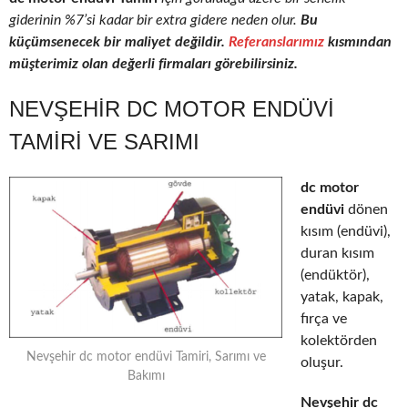
giderinin %7’si kadar bir extra gidere neden olur.
Bu
küçümsenecek bir maliyet değildir.
Referanslarımız
kısmından
müşterimiz olan değerli firmaları görebilirsiniz.
NEVŞEHIR DC MOTOR ENDÜVI
TAMIRI VE SARIMI
dc motor
endüvi
dönen
kısım (endüvi),
duran kısım
(endüktör),
yatak, kapak,
fırça ve
kolektörden
Nevşehir dc motor endüvi Tamiri, Sarımı ve
oluşur.
Bakımı
Nevşehir dc