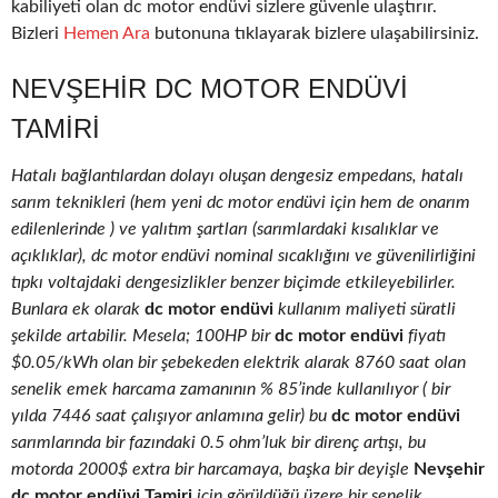
kabiliyeti olan dc motor endüvi sizlere güvenle ulaştırır.
Bizleri
Hemen Ara
butonuna tıklayarak bizlere ulaşabilirsiniz.
NEVŞEHIR DC MOTOR ENDÜVI
TAMIRI
Hatalı bağlantılardan dolayı oluşan dengesiz empedans, hatalı
sarım teknikleri (hem yeni dc motor endüvi için hem de onarım
edilenlerinde ) ve yalıtım şartları (sarımlardaki kısalıklar ve
açıklıklar), dc motor endüvi nominal sıcaklığını ve güvenilirliğini
tıpkı voltajdaki dengesizlikler benzer biçimde etkileyebilirler.
Bunlara ek olarak
dc motor endüvi
kullanım maliyeti süratli
şekilde artabilir. Mesela; 100HP bir
dc motor endüvi
fiyatı
$0.05/kWh olan bir şebekeden elektrik alarak 8760 saat olan
senelik emek harcama zamanının % 85’inde kullanılıyor ( bir
yılda 7446 saat çalışıyor anlamına gelir) bu
dc motor endüvi
sarımlarında bir fazındaki 0.5 ohm’luk bir direnç artışı, bu
motorda 2000$ extra bir harcamaya, başka bir deyişle
Nevşehir
dc motor endüvi Tamiri
için görüldüğü üzere bir senelik