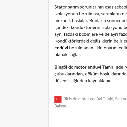
Stator sarım sorunlarının esas sebepl
izolasyonun bozulması, sarımların n
mekanik baskılar. Bunların sonucunda
içindeki kondüktörlerin izolasyonu 
aynı fazdaki bobinlere ve de ayrı fazd
Kondüktörlerdeki değişiklerin belirl
endüvi
bozulmadan ilkin onarım edi
olanak sağlar.
Bingöl dc motor endüvi Tamiri nde
ro
çubuklarından, döküm boşluklarından
düzensizliğinden kaynaklanır.
POST
←
Bitlis dc motor endüvi Tamiri, Sarımı
Bakımı
NAVIGATION