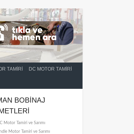
R TAMIRI
DC MOTOR TAMIRI
MAN BOBINAJ
METLERI
 Motor Tamiri ve Sarımı
ndle Motor Tamiri ve Sarımı