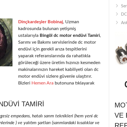
Ser
DC 
Dinçkardeşler Bobinaj
, Uzman
Ank
kadrosunda bulunan yetişmiş
ustalarıyla
Bingöl dc motor endüvi Tamiri
,
Sarımı ve Bakımı servislerinde dc motor
endüvi için gerekli arıza tespitlerini
yaparak referanslarında da rahatlıkla
görüleceği üzere üretim hızınızı kesmeden
makinalarınızın hareket kabiliyeti olan dc
motor endüvi sizlere güvenle ulaştırır.
Bizleri
Hemen Ara
butonuna tıklayarak
DÜVI TAMIRI
MOT
VE 
ngesiz empedans, hatalı sarım teknikleri (hem yeni dc
rinde ) ve yalıtım şartları (sarımlardaki kısalıklar ve
RE