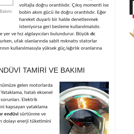
voltajla doğru orantılıdır. Çıkış momenti ise
 Bakımı
bobin akım gücü ile doğru orantılıdır. Eğer
hareket duyarlı bir halde denetlenmek
isteniyorsa geri besleme kullanılmalıdır.
 yer ve hız algılayıcıları bulundurur. Büyük
dc
urken, ufak olanlarında sabit mıknatıs statorlar
ının kullanılmasıyla yüksek güç/ağırlık oranlarına
DÜVI TAMIRI VE BAKIMI
önümüze gelen motorlarda
: Yataklama, hatalı eksenel
 sorunları. Elektrik
’ini kapsayan yataklama
or endüvi
sürtünme ve
 dolayı enerji tüketimini