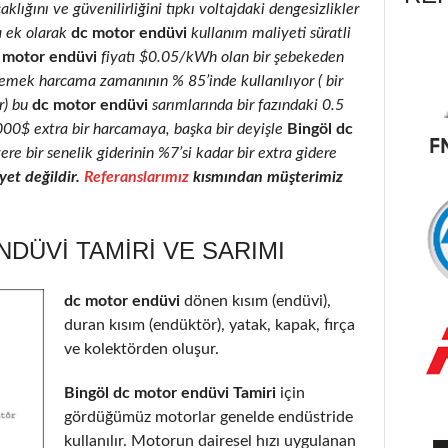
klığını ve güvenilirliğini tıpkı voltajdaki dengesizlikler
a ek olarak
dc motor endüvi
kullanım maliyeti süratli
 motor endüvi
fiyatı $0.05/kWh olan bir şebekeden
 emek harcama zamanının % 85’inde kullanılıyor ( bir
r) bu
dc motor endüvi
sarımlarında bir fazındaki 0.5
2000$ extra bir harcamaya, başka bir deyişle
Bingöl dc
ere bir senelik giderinin %7’si kadar bir extra gidere
et değildir.
Referanslarımız
kısmından müşterimiz
DÜVI TAMIRI VE SARIMI
dc motor endüvi
dönen kısım (endüvi),
duran kısım (endüktör), yatak, kapak, fırça
ve kolektörden oluşur.
Bingöl dc motor endüvi Tamiri
için
gördüğümüz motorlar genelde endüstride
kullanılır. Motorun dairesel hızı uygulanan