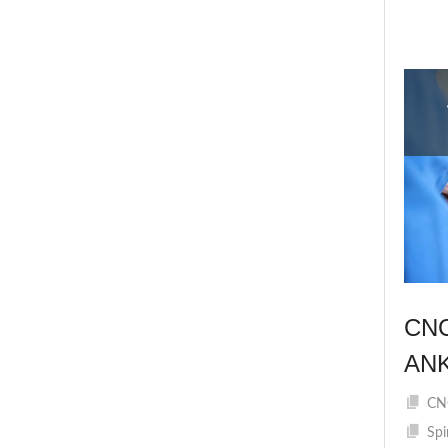
CN
AN
CNC
Spi