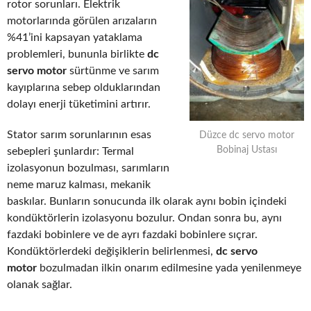
rotor sorunları. Elektrik
motorlarında görülen arızaların
%41’ini kapsayan yataklama
problemleri, bununla birlikte
dc
servo motor
sürtünme ve sarım
kayıplarına sebep olduklarından
dolayı enerji tüketimini artırır.
Stator sarım sorunlarının esas
Düzce dc servo motor
Bobinaj Ustası
sebepleri şunlardır: Termal
izolasyonun bozulması, sarımların
neme maruz kalması, mekanik
baskılar. Bunların sonucunda ilk olarak aynı bobin içindeki
kondüktörlerin izolasyonu bozulur. Ondan sonra bu, aynı
fazdaki bobinlere ve de ayrı fazdaki bobinlere sıçrar.
Kondüktörlerdeki değişiklerin belirlenmesi,
dc servo
motor
bozulmadan ilkin onarım edilmesine yada yenilenmeye
olanak sağlar.