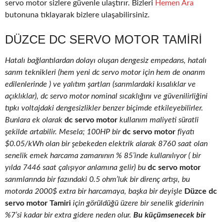
servo motor sizlere güvenle ulaştırır. Bizleri
Hemen Ara
butonuna tıklayarak bizlere ulaşabilirsiniz.
DÜZCE DC SERVO MOTOR TAMIRI
Hatalı bağlantılardan dolayı oluşan dengesiz empedans, hatalı
sarım teknikleri (hem yeni dc servo motor için hem de onarım
edilenlerinde ) ve yalıtım şartları (sarımlardaki kısalıklar ve
açıklıklar), dc servo motor nominal sıcaklığını ve güvenilirliğini
tıpkı voltajdaki dengesizlikler benzer biçimde etkileyebilirler.
Bunlara ek olarak
dc servo motor
kullanım maliyeti süratli
şekilde artabilir. Mesela; 100HP bir
dc servo motor
fiyatı
$0.05/kWh olan bir şebekeden elektrik alarak 8760 saat olan
senelik emek harcama zamanının % 85’inde kullanılıyor ( bir
yılda 7446 saat çalışıyor anlamına gelir) bu
dc servo motor
sarımlarında bir fazındaki 0.5 ohm’luk bir direnç artışı, bu
motorda 2000$ extra bir harcamaya, başka bir deyişle
Düzce dc
servo motor Tamiri
için görüldüğü üzere bir senelik giderinin
%7’si kadar bir extra gidere neden olur.
Bu küçümsenecek bir