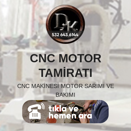
Skip
to
content
CNC MOTOR
TAMIRATI
CNC MAKINESI MOTOR SARIMI VE
BAKIMI