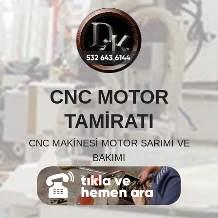
Skip
to
content
CNC MOTOR
TAMIRATI
CNC MAKINESI MOTOR SARIMI VE
BAKIMI