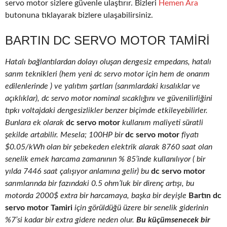
servo motor sizlere güvenle ulaştırır. Bizleri
Hemen Ara
butonuna tıklayarak bizlere ulaşabilirsiniz.
BARTIN DC SERVO MOTOR TAMIRI
Hatalı bağlantılardan dolayı oluşan dengesiz empedans, hatalı
sarım teknikleri (hem yeni dc servo motor için hem de onarım
edilenlerinde ) ve yalıtım şartları (sarımlardaki kısalıklar ve
açıklıklar), dc servo motor nominal sıcaklığını ve güvenilirliğini
tıpkı voltajdaki dengesizlikler benzer biçimde etkileyebilirler.
Bunlara ek olarak
dc servo motor
kullanım maliyeti süratli
şekilde artabilir. Mesela; 100HP bir
dc servo motor
fiyatı
$0.05/kWh olan bir şebekeden elektrik alarak 8760 saat olan
senelik emek harcama zamanının % 85’inde kullanılıyor ( bir
yılda 7446 saat çalışıyor anlamına gelir) bu
dc servo motor
sarımlarında bir fazındaki 0.5 ohm’luk bir direnç artışı, bu
motorda 2000$ extra bir harcamaya, başka bir deyişle
Bartın dc
servo motor Tamiri
için görüldüğü üzere bir senelik giderinin
%7’si kadar bir extra gidere neden olur.
Bu küçümsenecek bir