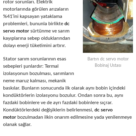
rotor sorunları. Elektrik
motorlarında görülen arızaların
%41’ini kapsayan yataklama
problemleri, bununla birlikte
dc
servo motor
sürtünme ve sarım
kayıplarına sebep olduklarından
dolayı enerji tüketimini artırır.
Stator sarım sorunlarının esas
Bartın dc servo motor
Bobinaj Ustası
sebepleri şunlardır: Termal
izolasyonun bozulması, sarımların
neme maruz kalması, mekanik
baskılar. Bunların sonucunda ilk olarak aynı bobin içindeki
kondüktörlerin izolasyonu bozulur. Ondan sonra bu, aynı
fazdaki bobinlere ve de ayrı fazdaki bobinlere sıçrar.
Kondüktörlerdeki değişiklerin belirlenmesi,
dc servo
motor
bozulmadan ilkin onarım edilmesine yada yenilenmeye
olanak sağlar.