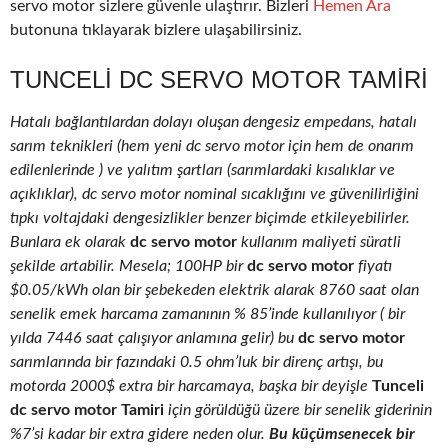
servo motor sizlere güvenle ulaştırır. Bizleri
Hemen Ara
butonuna tıklayarak bizlere ulaşabilirsiniz.
TUNCELI DC SERVO MOTOR TAMIRI
Hatalı bağlantılardan dolayı oluşan dengesiz empedans, hatalı
sarım teknikleri (hem yeni dc servo motor için hem de onarım
edilenlerinde ) ve yalıtım şartları (sarımlardaki kısalıklar ve
açıklıklar), dc servo motor nominal sıcaklığını ve güvenilirliğini
tıpkı voltajdaki dengesizlikler benzer biçimde etkileyebilirler.
Bunlara ek olarak
dc servo motor
kullanım maliyeti süratli
şekilde artabilir. Mesela; 100HP bir
dc servo motor
fiyatı
$0.05/kWh olan bir şebekeden elektrik alarak 8760 saat olan
senelik emek harcama zamanının % 85’inde kullanılıyor ( bir
yılda 7446 saat çalışıyor anlamına gelir) bu
dc servo motor
sarımlarında bir fazındaki 0.5 ohm’luk bir direnç artışı, bu
motorda 2000$ extra bir harcamaya, başka bir deyişle
Tunceli
dc servo motor Tamiri
için görüldüğü üzere bir senelik giderinin
%7’si kadar bir extra gidere neden olur.
Bu küçümsenecek bir