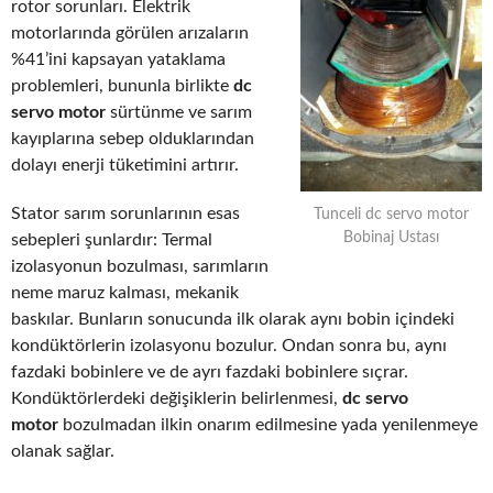
rotor sorunları. Elektrik
motorlarında görülen arızaların
%41’ini kapsayan yataklama
problemleri, bununla birlikte
dc
servo motor
sürtünme ve sarım
kayıplarına sebep olduklarından
dolayı enerji tüketimini artırır.
Stator sarım sorunlarının esas
Tunceli dc servo motor
Bobinaj Ustası
sebepleri şunlardır: Termal
izolasyonun bozulması, sarımların
neme maruz kalması, mekanik
baskılar. Bunların sonucunda ilk olarak aynı bobin içindeki
kondüktörlerin izolasyonu bozulur. Ondan sonra bu, aynı
fazdaki bobinlere ve de ayrı fazdaki bobinlere sıçrar.
Kondüktörlerdeki değişiklerin belirlenmesi,
dc servo
motor
bozulmadan ilkin onarım edilmesine yada yenilenmeye
olanak sağlar.