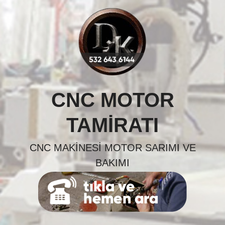
Skip
to
content
CNC MOTOR
TAMIRATI
CNC MAKINESI MOTOR SARIMI VE
BAKIMI