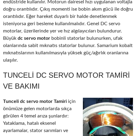
endüstride kullanılır. Motorun dairesel hızı uygulanan voltajla
doğru orantılıdır. Çıkış momenti ise bobin akım gücü ile doğru
orantılıdır. Eğer hareket duyarlı bir halde denetlenmek
isteniyorsa geri besleme kullanılmalıdır. Genel DC servo
motorlar, üzerilerinde yer ve hız algılayıcıları bulundurur.
Büyük
dc servo motor
bobinli statorlar bulunurken, ufak
olanlarında sabit mıknatıs statorlar bulunur. Samarium kobalt
mıknatıslarının kullanılmasıyla yüksek güç/ağırlık oranlarına
ulaşılır.
TUNCELI DC SERVO MOTOR TAMIRI
VE BAKIMI
Tunceli dc servo motor Tamiri
için
önümüze gelen motorlarda sıkça
görülen 4 temel arıza şunlardır:
Yataklama, hatalı eksenel
ayarlamalar, stator sarımları ve