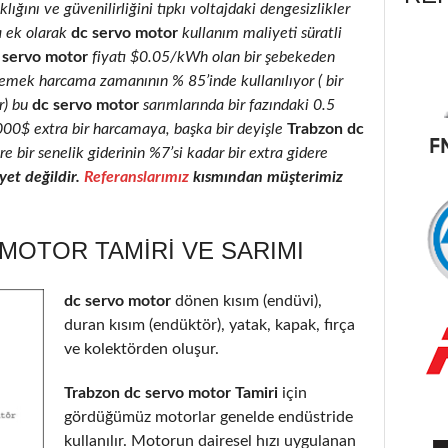
lığını ve güvenilirliğini tıpkı voltajdaki dengesizlikler
a ek olarak
dc servo motor
kullanım maliyeti süratli
 servo motor
fiyatı $0.05/kWh olan bir şebekeden
 emek harcama zamanının % 85’inde kullanılıyor ( bir
r) bu
dc servo motor
sarımlarında bir fazındaki 0.5
2000$ extra bir harcamaya, başka bir deyişle
Trabzon dc
e bir senelik giderinin %7’si kadar bir extra gidere
et değildir.
Referanslarımız
kısmından müşterimiz
MOTOR TAMIRI VE SARIMI
dc servo motor
dönen kısım (endüvi),
duran kısım (endüktör), yatak, kapak, fırça
ve kolektörden oluşur.
Trabzon dc servo motor Tamiri
için
gördüğümüz motorlar genelde endüstride
kullanılır. Motorun dairesel hızı uygulanan