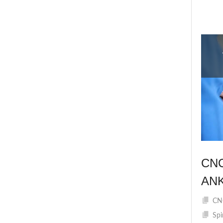
CN
AN
CNC
Spi