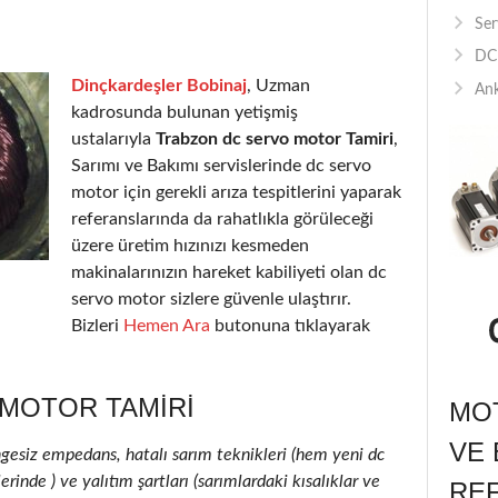
Ser
DC 
Dinçkardeşler Bobinaj
, Uzman
Ank
kadrosunda bulunan yetişmiş
ustalarıyla
Trabzon dc servo motor Tamiri
,
Sarımı ve Bakımı servislerinde dc servo
motor için gerekli arıza tespitlerini yaparak
referanslarında da rahatlıkla görüleceği
üzere üretim hızınızı kesmeden
makinalarınızın hareket kabiliyeti olan dc
servo motor sizlere güvenle ulaştırır.
Bizleri
Hemen Ara
butonuna tıklayarak
MOTOR TAMIRI
MOT
VE 
ngesiz empedans, hatalı sarım teknikleri (hem yeni dc
inde ) ve yalıtım şartları (sarımlardaki kısalıklar ve
RE