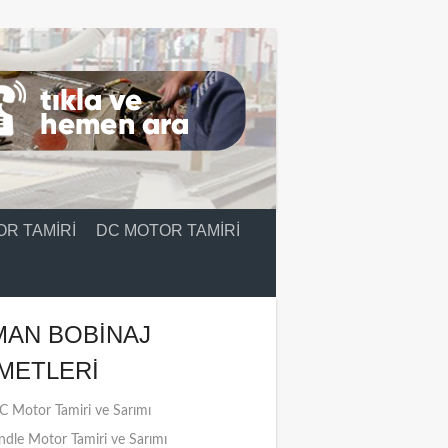
R TAMIRI
DC MOTOR TAMIRI
MAN BOBINAJ
METLERI
 Motor Tamiri ve Sarımı
ndle Motor Tamiri ve Sarımı