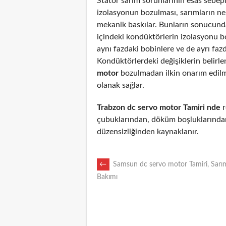
Stator sarım sorunlarının esas sebepl
izolasyonun bozulması, sarımların n
mekanik baskılar. Bunların sonucunda
içindeki kondüktörlerin izolasyonu 
aynı fazdaki bobinlere ve de ayrı fazd
Kondüktörlerdeki değişiklerin belirl
motor
bozulmadan ilkin onarım edil
olanak sağlar.
Trabzon dc servo motor Tamiri nde
r
çubuklarından, döküm boşluklarından
düzensizliğinden kaynaklanır.
POST
←
Samsun dc servo motor Tamiri, Sarım
Bakımı
NAVIGATION