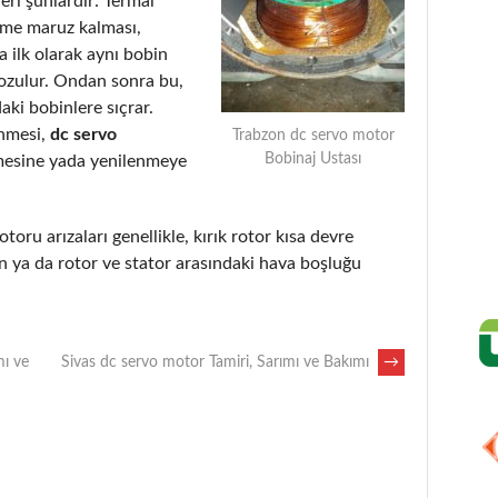
eri şunlardır: Termal
eme maruz kalması,
 ilk olarak aynı bobin
bozulur. Ondan sonra bu,
aki bobinlere sıçrar.
enmesi,
dc servo
Trabzon dc servo motor
Bobinaj Ustası
mesine yada yenilenmeye
otoru arızaları genellikle, kırık rotor kısa devre
 ya da rotor ve stator arasındaki hava boşluğu
ı ve
Sivas dc servo motor Tamiri, Sarımı ve Bakımı
→