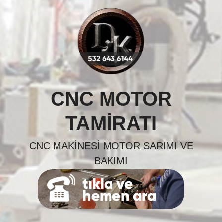
Skip
to
content
CNC MOTOR
TAMIRATI
CNC MAKINESI MOTOR SARIMI VE
BAKIMI