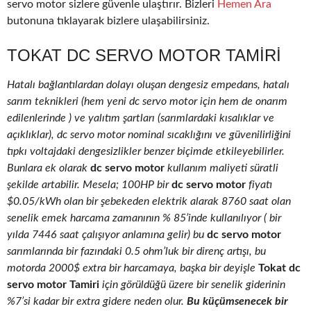
servo motor sizlere güvenle ulaştırır. Bizleri
Hemen Ara
butonuna tıklayarak bizlere ulaşabilirsiniz.
TOKAT DC SERVO MOTOR TAMIRI
Hatalı bağlantılardan dolayı oluşan dengesiz empedans, hatalı
sarım teknikleri (hem yeni dc servo motor için hem de onarım
edilenlerinde ) ve yalıtım şartları (sarımlardaki kısalıklar ve
açıklıklar), dc servo motor nominal sıcaklığını ve güvenilirliğini
tıpkı voltajdaki dengesizlikler benzer biçimde etkileyebilirler.
Bunlara ek olarak
dc servo motor
kullanım maliyeti süratli
şekilde artabilir. Mesela; 100HP bir
dc servo motor
fiyatı
$0.05/kWh olan bir şebekeden elektrik alarak 8760 saat olan
senelik emek harcama zamanının % 85’inde kullanılıyor ( bir
yılda 7446 saat çalışıyor anlamına gelir) bu
dc servo motor
sarımlarında bir fazındaki 0.5 ohm’luk bir direnç artışı, bu
motorda 2000$ extra bir harcamaya, başka bir deyişle
Tokat dc
servo motor Tamiri
için görüldüğü üzere bir senelik giderinin
%7’si kadar bir extra gidere neden olur.
Bu küçümsenecek bir