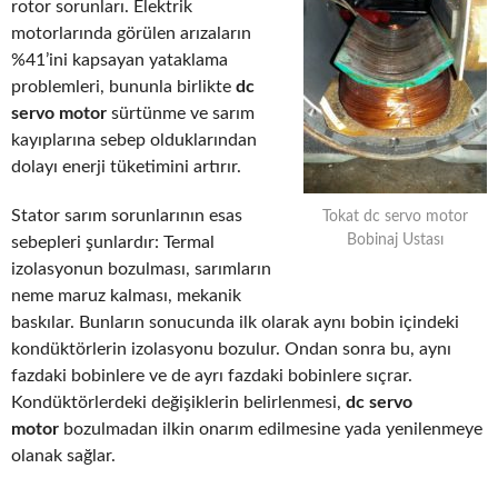
rotor sorunları. Elektrik
motorlarında görülen arızaların
%41’ini kapsayan yataklama
problemleri, bununla birlikte
dc
servo motor
sürtünme ve sarım
kayıplarına sebep olduklarından
dolayı enerji tüketimini artırır.
Stator sarım sorunlarının esas
Tokat dc servo motor
Bobinaj Ustası
sebepleri şunlardır: Termal
izolasyonun bozulması, sarımların
neme maruz kalması, mekanik
baskılar. Bunların sonucunda ilk olarak aynı bobin içindeki
kondüktörlerin izolasyonu bozulur. Ondan sonra bu, aynı
fazdaki bobinlere ve de ayrı fazdaki bobinlere sıçrar.
Kondüktörlerdeki değişiklerin belirlenmesi,
dc servo
motor
bozulmadan ilkin onarım edilmesine yada yenilenmeye
olanak sağlar.