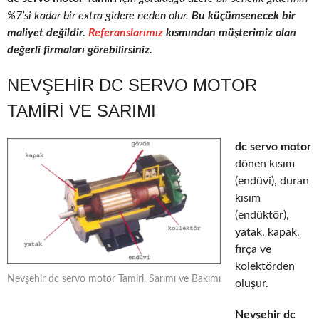
%7’si kadar bir extra gidere neden olur.
Bu küçümsenecek bir
maliyet değildir.
Referanslarımız
kısmından müşterimiz olan
değerli firmaları görebilirsiniz.
NEVŞEHIR DC SERVO MOTOR
TAMIRI VE SARIMI
dc servo motor
dönen kısım
(endüvi), duran
kısım
(endüktör),
yatak, kapak,
fırça ve
kolektörden
Nevşehir dc servo motor Tamiri, Sarımı ve Bakımı
oluşur.
Nevşehir dc