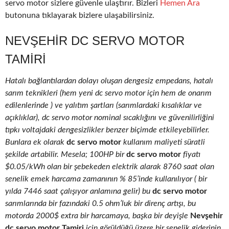
servo motor sizlere güvenle ulaştırır. Bizleri
Hemen Ara
butonuna tıklayarak bizlere ulaşabilirsiniz.
NEVŞEHIR DC SERVO MOTOR
TAMIRI
Hatalı bağlantılardan dolayı oluşan dengesiz empedans, hatalı
sarım teknikleri (hem yeni dc servo motor için hem de onarım
edilenlerinde ) ve yalıtım şartları (sarımlardaki kısalıklar ve
açıklıklar), dc servo motor nominal sıcaklığını ve güvenilirliğini
tıpkı voltajdaki dengesizlikler benzer biçimde etkileyebilirler.
Bunlara ek olarak
dc servo motor
kullanım maliyeti süratli
şekilde artabilir. Mesela; 100HP bir
dc servo motor
fiyatı
$0.05/kWh olan bir şebekeden elektrik alarak 8760 saat olan
senelik emek harcama zamanının % 85’inde kullanılıyor ( bir
yılda 7446 saat çalışıyor anlamına gelir) bu
dc servo motor
sarımlarında bir fazındaki 0.5 ohm’luk bir direnç artışı, bu
motorda 2000$ extra bir harcamaya, başka bir deyişle
Nevşehir
dc servo motor Tamiri
için görüldüğü üzere bir senelik giderinin