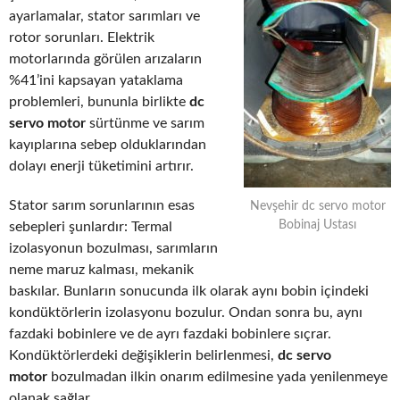
ayarlamalar, stator sarımları ve
rotor sorunları. Elektrik
motorlarında görülen arızaların
%41’ini kapsayan yataklama
problemleri, bununla birlikte
dc
servo motor
sürtünme ve sarım
kayıplarına sebep olduklarından
dolayı enerji tüketimini artırır.
Stator sarım sorunlarının esas
Nevşehir dc servo motor
Bobinaj Ustası
sebepleri şunlardır: Termal
izolasyonun bozulması, sarımların
neme maruz kalması, mekanik
baskılar. Bunların sonucunda ilk olarak aynı bobin içindeki
kondüktörlerin izolasyonu bozulur. Ondan sonra bu, aynı
fazdaki bobinlere ve de ayrı fazdaki bobinlere sıçrar.
Kondüktörlerdeki değişiklerin belirlenmesi,
dc servo
motor
bozulmadan ilkin onarım edilmesine yada yenilenmeye
olanak sağlar.