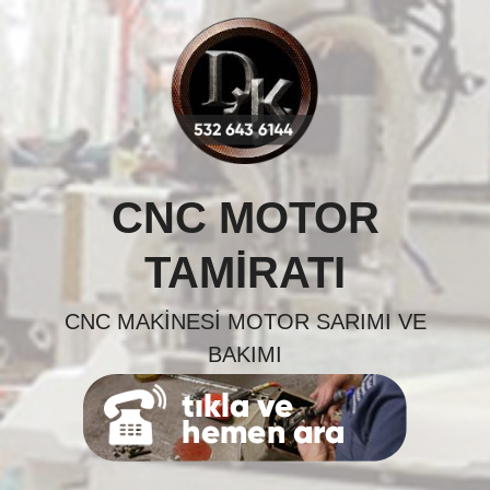
Skip
to
content
CNC MOTOR
TAMIRATI
CNC MAKINESI MOTOR SARIMI VE
BAKIMI