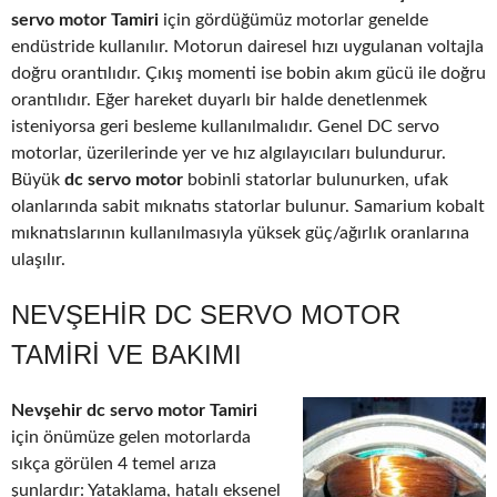
servo motor Tamiri
için gördüğümüz motorlar genelde
endüstride kullanılır. Motorun dairesel hızı uygulanan voltajla
doğru orantılıdır. Çıkış momenti ise bobin akım gücü ile doğru
orantılıdır. Eğer hareket duyarlı bir halde denetlenmek
isteniyorsa geri besleme kullanılmalıdır. Genel DC servo
motorlar, üzerilerinde yer ve hız algılayıcıları bulundurur.
Büyük
dc servo motor
bobinli statorlar bulunurken, ufak
olanlarında sabit mıknatıs statorlar bulunur. Samarium kobalt
mıknatıslarının kullanılmasıyla yüksek güç/ağırlık oranlarına
ulaşılır.
NEVŞEHIR DC SERVO MOTOR
TAMIRI VE BAKIMI
Nevşehir dc servo motor Tamiri
için önümüze gelen motorlarda
sıkça görülen 4 temel arıza
şunlardır: Yataklama, hatalı eksenel