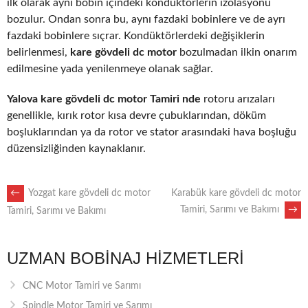
ilk olarak aynı bobin içindeki kondüktörlerin izolasyonu
bozulur. Ondan sonra bu, aynı fazdaki bobinlere ve de ayrı
fazdaki bobinlere sıçrar. Kondüktörlerdeki değişiklerin
belirlenmesi,
kare gövdeli dc motor
bozulmadan ilkin onarım
edilmesine yada yenilenmeye olanak sağlar.
Yalova kare gövdeli dc motor Tamiri nde
rotoru arızaları
genellikle, kırık rotor kısa devre çubuklarından, döküm
boşluklarından ya da rotor ve stator arasındaki hava boşluğu
düzensizliğinden kaynaklanır.
POST
←
Yozgat kare gövdeli dc motor
Karabük kare gövdeli dc motor
Tamiri, Sarımı ve Bakımı
→
Tamiri, Sarımı ve Bakımı
NAVIGATION
UZMAN BOBINAJ HIZMETLERI
CNC Motor Tamiri ve Sarımı
Spindle Motor Tamiri ve Sarımı