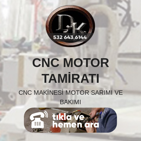
Skip
to
content
CNC MOTOR
TAMIRATI
CNC MAKINESI MOTOR SARIMI VE
BAKIMI