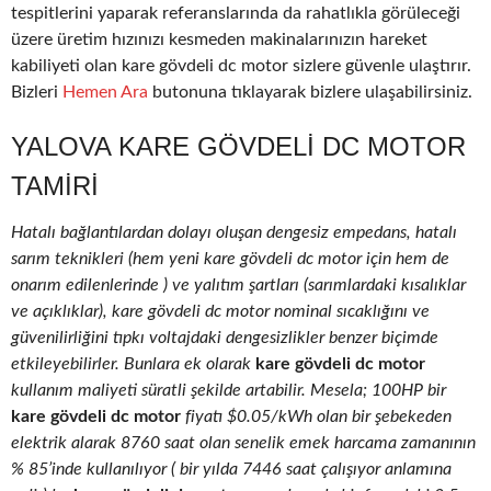
tespitlerini yaparak referanslarında da rahatlıkla görüleceği
üzere üretim hızınızı kesmeden makinalarınızın hareket
kabiliyeti olan kare gövdeli dc motor sizlere güvenle ulaştırır.
Bizleri
Hemen Ara
butonuna tıklayarak bizlere ulaşabilirsiniz.
YALOVA KARE GÖVDELI DC MOTOR
TAMIRI
Hatalı bağlantılardan dolayı oluşan dengesiz empedans, hatalı
sarım teknikleri (hem yeni kare gövdeli dc motor için hem de
onarım edilenlerinde ) ve yalıtım şartları (sarımlardaki kısalıklar
ve açıklıklar), kare gövdeli dc motor nominal sıcaklığını ve
güvenilirliğini tıpkı voltajdaki dengesizlikler benzer biçimde
etkileyebilirler. Bunlara ek olarak
kare gövdeli dc motor
kullanım maliyeti süratli şekilde artabilir. Mesela; 100HP bir
kare gövdeli dc motor
fiyatı $0.05/kWh olan bir şebekeden
elektrik alarak 8760 saat olan senelik emek harcama zamanının
% 85’inde kullanılıyor ( bir yılda 7446 saat çalışıyor anlamına