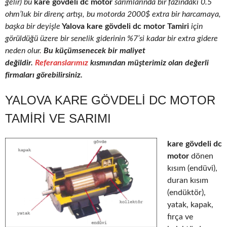
gelir) bu
kare gövdeli dc motor
sarımlarında bir fazındaki 0.5
ohm’luk bir direnç artışı, bu motorda 2000$ extra bir harcamaya,
başka bir deyişle
Yalova kare gövdeli dc motor Tamiri
için
görüldüğü üzere bir senelik giderinin %7’si kadar bir extra gidere
neden olur.
Bu küçümsenecek bir maliyet
değildir.
Referanslarımız
kısmından müşterimiz olan değerli
firmaları görebilirsiniz.
YALOVA KARE GÖVDELI DC MOTOR
TAMIRI VE SARIMI
kare gövdeli dc
motor
dönen
kısım (endüvi),
duran kısım
(endüktör),
yatak, kapak,
fırça ve