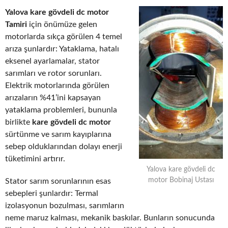
Yalova kare gövdeli dc motor
Tamiri
için önümüze gelen
motorlarda sıkça görülen 4 temel
arıza şunlardır: Yataklama, hatalı
eksenel ayarlamalar, stator
sarımları ve rotor sorunları.
Elektrik motorlarında görülen
arızaların %41’ini kapsayan
yataklama problemleri, bununla
birlikte
kare gövdeli dc motor
sürtünme ve sarım kayıplarına
sebep olduklarından dolayı enerji
tüketimini artırır.
Yalova kare gövdeli dc
motor Bobinaj Ustası
Stator sarım sorunlarının esas
sebepleri şunlardır: Termal
izolasyonun bozulması, sarımların
neme maruz kalması, mekanik baskılar. Bunların sonucunda