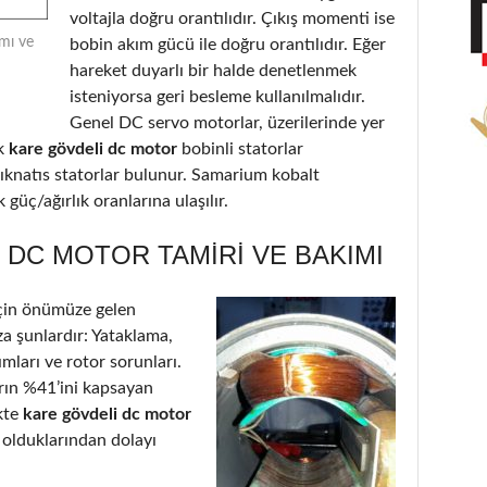
voltajla doğru orantılıdır. Çıkış momenti ise
mı ve
bobin akım gücü ile doğru orantılıdır. Eğer
hareket duyarlı bir halde denetlenmek
isteniyorsa geri besleme kullanılmalıdır.
Genel DC servo motorlar, üzerilerinde yer
k
kare gövdeli dc motor
bobinli statorlar
ıknatıs statorlar bulunur. Samarium kobalt
güç/ağırlık oranlarına ulaşılır.
DC MOTOR TAMIRI VE BAKIMI
çin önümüze gelen
a şunlardır: Yataklama,
ımları ve rotor sorunları.
arın %41’ini kapsayan
kte
kare gövdeli dc motor
 olduklarından dolayı