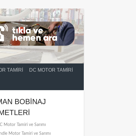
R TAMIRI
DC MOTOR TAMIRI
MAN BOBINAJ
METLERI
 Motor Tamiri ve Sarımı
ndle Motor Tamiri ve Sarımı