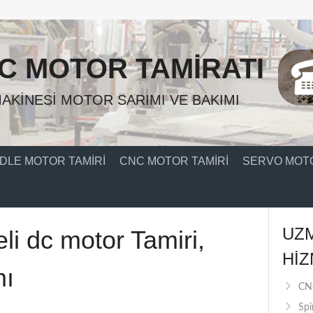
C MOTOR TAMIRATI
AKINESI MOTOR SARIMI VE BAKIMI
DLE MOTOR TAMIRI
CNC MOTOR TAMIRI
SERVO MOTO
UZ
li dc motor Tamiri,
HIZ
mı
CNC
Spi