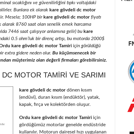
inal sıcaklığını ve güvenilirliğini tıpkı voltajdaki
ilirler. Bunlara ek olarak
kare gövdeli dc motor
ilir. Mesela; 100HP bir
kare gövdeli dc motor
fiyatı
k alarak 8760 saat olan senelik emek harcama
yılda 7446 saat çalışıyor anlamına gelir) bu
kare
ındaki 0.5 ohm’luk bir direnç artışı, bu motorda 2000$
Ordu kare gövdeli dc motor Tamiri
için görüldüğü
bir extra gidere neden olur.
Bu küçümsenecek bir
ndan müşterimiz olan değerli firmaları görebilirsiniz.
DC MOTOR TAMIRI VE SARIMI
kare gövdeli dc motor
dönen kısım
(endüvi), duran kısım (endüktör), yatak,
kapak, fırça ve kolektörden oluşur.
Ordu kare gövdeli dc motor Tamiri
için
gördüğümüz motorlar genelde endüstride
kullanılır. Motorun dairesel hızı uygulanan