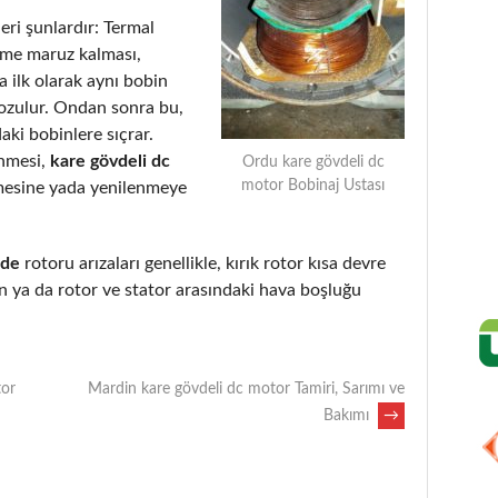
eri şunlardır: Termal
eme maruz kalması,
 ilk olarak aynı bobin
bozulur. Ondan sonra bu,
aki bobinlere sıçrar.
enmesi,
kare gövdeli dc
Ordu kare gövdeli dc
motor Bobinaj Ustası
mesine yada yenilenmeye
nde
rotoru arızaları genellikle, kırık rotor kısa devre
 ya da rotor ve stator arasındaki hava boşluğu
tor
Mardin kare gövdeli dc motor Tamiri, Sarımı ve
Bakımı
→