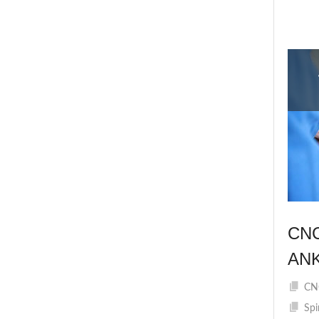
CN
AN
CNC
Spi