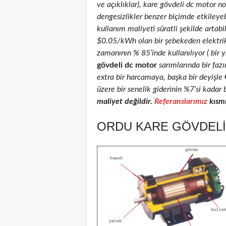
ve açıklıklar), kare gövdeli dc motor nom
dengesizlikler benzer biçimde etkileyeb
kullanım maliyeti süratli şekilde artab
$0.05/kWh olan bir şebekeden elektri
zamanının % 85’inde kullanılıyor ( bir 
gövdeli dc motor
sarımlarında bir faz
extra bir harcamaya, başka bir deyişle
üzere bir senelik giderinin %7’si kadar 
maliyet değildir.
Referanslarımız
kısmı
ORDU KARE GÖVDELI 