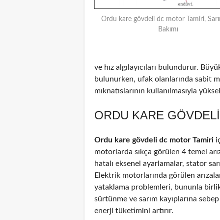
Ordu kare gövdeli dc motor Tamiri, Sarı
Bakımı
ve hız algılayıcıları bulundurur. Büyü
bulunurken, ufak olanlarında sabit m
mıknatıslarının kullanılmasıyla yüksek 
ORDU KARE GÖVDELI 
Ordu kare gövdeli dc motor Tamiri
i
motorlarda sıkça görülen 4 temel arız
hatalı eksenel ayarlamalar, stator sar
Elektrik motorlarında görülen arızal
yataklama problemleri, bununla birli
sürtünme ve sarım kayıplarına sebep
enerji tüketimini artırır.