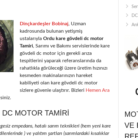
Ser
DC 
Dinçkardeşler Bobinaj
, Uzman
Ank
kadrosunda bulunan yetişmiş
ustalarıyla
Ordu kare gövdeli dc motor
Tamiri
, Sarımı ve Bakımı servislerinde kare
gövdeli dc motor için gerekli arıza
tespitlerini yaparak referanslarında da
rahatlıkla görüleceği üzere üretim hızınızı
kesmeden makinalarınızın hareket
kabiliyeti olan kare gövdeli dc motor
sizlere güvenle ulaştırır. Bizleri
Hemen Ara
siniz.
 DC MOTOR TAMIRI
MOT
VE 
ngesiz empedans, hatalı sarım teknikleri (hem yeni kare
enlerinde ) ve yalıtım şartları (sarımlardaki kısalıklar
RE