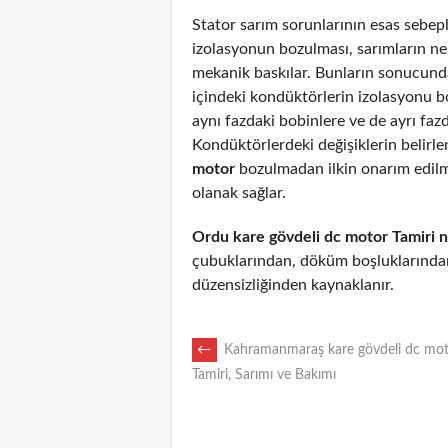
Stator sarım sorunlarının esas sebepl
izolasyonun bozulması, sarımların n
mekanik baskılar. Bunların sonucunda
içindeki kondüktörlerin izolasyonu 
aynı fazdaki bobinlere ve de ayrı fazd
Kondüktörlerdeki değişiklerin belirl
motor
bozulmadan ilkin onarım edil
olanak sağlar.
Ordu kare gövdeli dc motor Tamiri 
çubuklarından, döküm boşluklarından
düzensizliğinden kaynaklanır.
POST
←
Kahramanmaraş kare gövdeli dc mo
Tamiri, Sarımı ve Bakımı
NAVIGATION