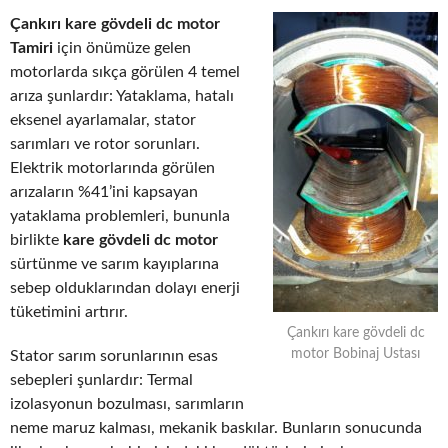
Çankırı kare gövdeli dc motor
Tamiri
için önümüze gelen
motorlarda sıkça görülen 4 temel
arıza şunlardır: Yataklama, hatalı
eksenel ayarlamalar, stator
sarımları ve rotor sorunları.
Elektrik motorlarında görülen
arızaların %41’ini kapsayan
yataklama problemleri, bununla
birlikte
kare gövdeli dc motor
sürtünme ve sarım kayıplarına
sebep olduklarından dolayı enerji
tüketimini artırır.
Çankırı kare gövdeli dc
motor Bobinaj Ustası
Stator sarım sorunlarının esas
sebepleri şunlardır: Termal
izolasyonun bozulması, sarımların
neme maruz kalması, mekanik baskılar. Bunların sonucunda