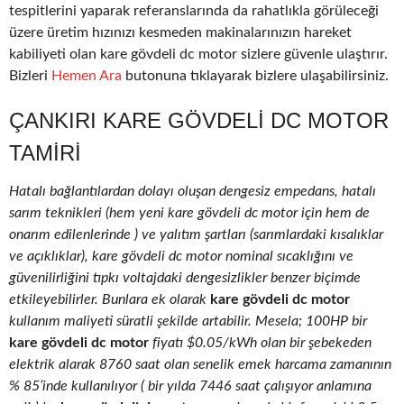
tespitlerini yaparak referanslarında da rahatlıkla görüleceği
üzere üretim hızınızı kesmeden makinalarınızın hareket
kabiliyeti olan kare gövdeli dc motor sizlere güvenle ulaştırır.
Bizleri
Hemen Ara
butonuna tıklayarak bizlere ulaşabilirsiniz.
ÇANKIRI KARE GÖVDELI DC MOTOR
TAMIRI
Hatalı bağlantılardan dolayı oluşan dengesiz empedans, hatalı
sarım teknikleri (hem yeni kare gövdeli dc motor için hem de
onarım edilenlerinde ) ve yalıtım şartları (sarımlardaki kısalıklar
ve açıklıklar), kare gövdeli dc motor nominal sıcaklığını ve
güvenilirliğini tıpkı voltajdaki dengesizlikler benzer biçimde
etkileyebilirler. Bunlara ek olarak
kare gövdeli dc motor
kullanım maliyeti süratli şekilde artabilir. Mesela; 100HP bir
kare gövdeli dc motor
fiyatı $0.05/kWh olan bir şebekeden
elektrik alarak 8760 saat olan senelik emek harcama zamanının
% 85’inde kullanılıyor ( bir yılda 7446 saat çalışıyor anlamına