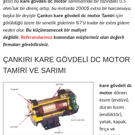
gelir) bu
kare gövdeli dc motor
sarımlarında bir fazındaki 0.5
ohm’luk bir direnç artışı, bu motorda 2000$ extra bir harcamaya,
başka bir deyişle
Çankırı kare gövdeli dc motor Tamiri
için
görüldüğü üzere bir senelik giderinin %7’si kadar bir extra gidere
neden olur.
Bu küçümsenecek bir maliyet
değildir.
Referanslarımız
kısmından müşterimiz olan değerli
firmaları görebilirsiniz.
ÇANKIRI KARE GÖVDELI DC MOTOR
TAMIRI VE SARIMI
kare gövdeli dc
motor
dönen
kısım (endüvi),
duran kısım
(endüktör),
yatak, kapak,
fırça ve