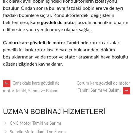
ilk olarak aynı bobin içindeki kondüktörlerin izolasyonu
bozulur. Ondan sonra bu, aynı fazdaki bobinlere ve de ayrı
fazdaki bobinlere sıçrar. Kondüktörlerdeki değişiklerin
belirlenmesi,
kare gövdeli dc motor
bozulmadan ilkin onarım
edilmesine yada yenilenmeye olanak sağlar.
Çankırı kare gövdeli dc motor Tamiri nde
rotoru arızaları
genellikle, kırık rotor kısa devre çubuklarından, döküm
boşluklarından ya da rotor ve stator arasındaki hava boşluğu
düzensizliğinden kaynaklanır.
POST
←
Çanakkale kare gövdeli dc
Çorum kare gövdeli dc motor
Tamiri, Sarımı ve Bakımı
→
motor Tamiri, Sarımı ve Bakımı
NAVIGATION
UZMAN BOBINAJ HIZMETLERI
CNC Motor Tamiri ve Sarımı
Spindle Motor Tamiri ve Sarımı