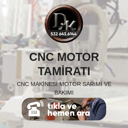
Skip
to
content
CNC MOTOR
TAMIRATI
CNC MAKINESI MOTOR SARIMI VE
BAKIMI