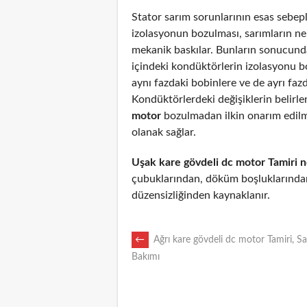
Stator sarım sorunlarının esas sebepl
izolasyonun bozulması, sarımların n
mekanik baskılar. Bunların sonucunda
içindeki kondüktörlerin izolasyonu 
aynı fazdaki bobinlere ve de ayrı fazd
Kondüktörlerdeki değişiklerin belirl
motor
bozulmadan ilkin onarım edil
olanak sağlar.
Uşak kare gövdeli dc motor Tamiri 
çubuklarından, döküm boşluklarından
düzensizliğinden kaynaklanır.
POST
←
Ağrı kare gövdeli dc motor Tamiri, Sa
Bakımı
NAVIGATION