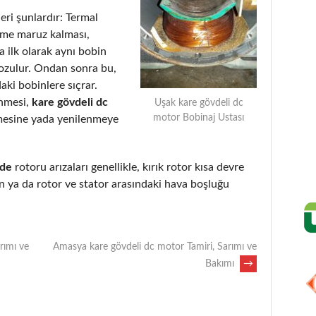
eri şunlardır: Termal
eme maruz kalması,
 ilk olarak aynı bobin
bozulur. Ondan sonra bu,
aki bobinlere sıçrar.
enmesi,
kare gövdeli dc
Uşak kare gövdeli dc
motor Bobinaj Ustası
mesine yada yenilenmeye
nde
rotoru arızaları genellikle, kırık rotor kısa devre
 ya da rotor ve stator arasındaki hava boşluğu
rımı ve
Amasya kare gövdeli dc motor Tamiri, Sarımı ve
Bakımı
→