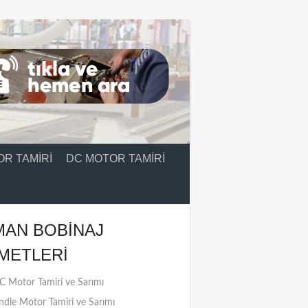
R TAMIRI
DC MOTOR TAMIRI
MAN BOBINAJ
METLERI
 Motor Tamiri ve Sarımı
ndle Motor Tamiri ve Sarımı