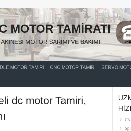
C MOTOR TAMIRATI
AKINESI MOTOR SARIMI VE BAKIMI
DLE MOTOR TAMIRI
CNC MOTOR TAMIRI
SERVO MOTO
UZ
li dc motor Tamiri,
HIZ
mı
CNC
Spi