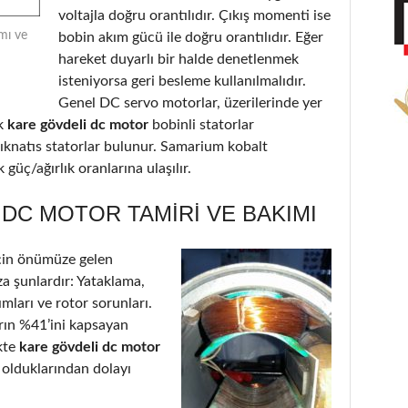
voltajla doğru orantılıdır. Çıkış momenti ise
mı ve
bobin akım gücü ile doğru orantılıdır. Eğer
hareket duyarlı bir halde denetlenmek
isteniyorsa geri besleme kullanılmalıdır.
Genel DC servo motorlar, üzerilerinde yer
k
kare gövdeli dc motor
bobinli statorlar
ıknatıs statorlar bulunur. Samarium kobalt
güç/ağırlık oranlarına ulaşılır.
DC MOTOR TAMIRI VE BAKIMI
çin önümüze gelen
a şunlardır: Yataklama,
ımları ve rotor sorunları.
arın %41’ini kapsayan
kte
kare gövdeli dc motor
 olduklarından dolayı