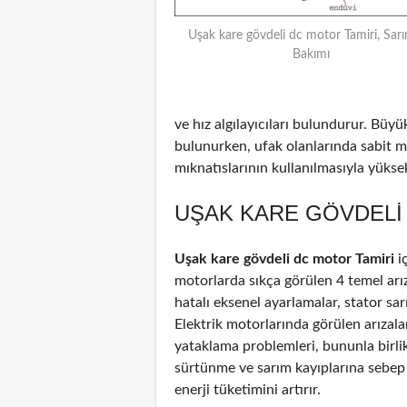
Uşak kare gövdeli dc motor Tamiri, Sarı
Bakımı
ve hız algılayıcıları bulundurur. Büyü
bulunurken, ufak olanlarında sabit m
mıknatıslarının kullanılmasıyla yüksek 
UŞAK KARE GÖVDELI 
Uşak kare gövdeli dc motor Tamiri
i
motorlarda sıkça görülen 4 temel arız
hatalı eksenel ayarlamalar, stator sar
Elektrik motorlarında görülen arızal
yataklama problemleri, bununla birli
sürtünme ve sarım kayıplarına sebep
enerji tüketimini artırır.