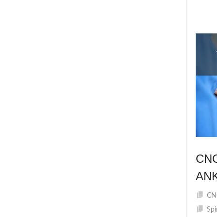
CN
AN
CNC
Spi