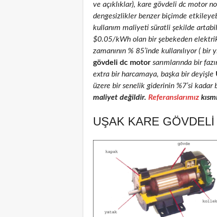
ve açıklıklar), kare gövdeli dc motor nom
dengesizlikler benzer biçimde etkileyeb
kullanım maliyeti süratli şekilde artab
$0.05/kWh olan bir şebekeden elektri
zamanının % 85’inde kullanılıyor ( bir 
gövdeli dc motor
sarımlarında bir faz
extra bir harcamaya, başka bir deyişle
üzere bir senelik giderinin %7’si kadar 
maliyet değildir.
Referanslarımız
kısmı
UŞAK KARE GÖVDELI 