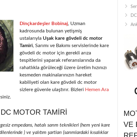
Ser
DC 
Dinçkardeşler Bobinaj
, Uzman
Ank
kadrosunda bulunan yetişmiş
ustalarıyla
Uşak kare gövdeli dc motor
Tamiri
, Sarımı ve Bakımı servislerinde kare
gövdeli dc motor için gerekli arıza
tespitlerini yaparak referanslarında da
rahatlıkla görüleceği üzere üretim hızınızı
kesmeden makinalarınızın hareket
kabiliyeti olan kare gövdeli dc motor
sizlere güvenle ulaştırır. Bizleri
Hemen Ara
siniz.
 DC MOTOR TAMIRI
MOT
VE 
ngesiz empedans, hatalı sarım teknikleri (hem yeni kare
enlerinde ) ve yalıtım şartları (sarımlardaki kısalıklar
RE