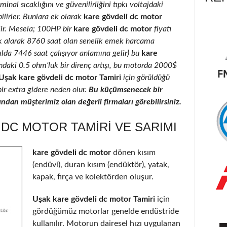
inal sıcaklığını ve güvenilirliğini tıpkı voltajdaki
ilirler. Bunlara ek olarak
kare gövdeli dc motor
ilir. Mesela; 100HP bir
kare gövdeli dc motor
fiyatı
k alarak 8760 saat olan senelik emek harcama
yılda 7446 saat çalışıyor anlamına gelir) bu
kare
ındaki 0.5 ohm’luk bir direnç artışı, bu motorda 2000$
Uşak kare gövdeli dc motor Tamiri
için görüldüğü
bir extra gidere neden olur.
Bu küçümsenecek bir
ndan müşterimiz olan değerli firmaları görebilirsiniz.
DC MOTOR TAMIRI VE SARIMI
kare gövdeli dc motor
dönen kısım
(endüvi), duran kısım (endüktör), yatak,
kapak, fırça ve kolektörden oluşur.
Uşak kare gövdeli dc motor Tamiri
için
gördüğümüz motorlar genelde endüstride
kullanılır. Motorun dairesel hızı uygulanan