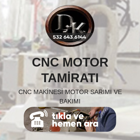
Skip
to
content
CNC MOTOR
TAMIRATI
CNC MAKINESI MOTOR SARIMI VE
BAKIMI