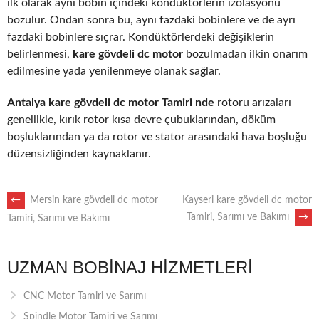
ilk olarak aynı bobin içindeki kondüktörlerin izolasyonu
bozulur. Ondan sonra bu, aynı fazdaki bobinlere ve de ayrı
fazdaki bobinlere sıçrar. Kondüktörlerdeki değişiklerin
belirlenmesi,
kare gövdeli dc motor
bozulmadan ilkin onarım
edilmesine yada yenilenmeye olanak sağlar.
Antalya kare gövdeli dc motor Tamiri nde
rotoru arızaları
genellikle, kırık rotor kısa devre çubuklarından, döküm
boşluklarından ya da rotor ve stator arasındaki hava boşluğu
düzensizliğinden kaynaklanır.
POST
←
Mersin kare gövdeli dc motor
Kayseri kare gövdeli dc motor
Tamiri, Sarımı ve Bakımı
→
Tamiri, Sarımı ve Bakımı
NAVIGATION
UZMAN BOBINAJ HIZMETLERI
CNC Motor Tamiri ve Sarımı
Spindle Motor Tamiri ve Sarımı