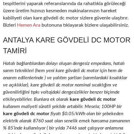
tespitlerini yaparak referanslarında da rahatlıkla görüleceği
üzere üretim hızınızı kesmeden makinalarınızın hareket
kabiliyeti olan kare gövdeli dc motor sizlere güvenle ulaştırır.
Bizleri
Hemen Ara
butonuna tıklayarak bizlere ulaşabilirsiniz.
ANTALYA KARE GÖVDELI DC MOTOR
TAMIRI
Hatalı bağlantılardan dolayı oluşan dengesiz empedans, hatalı
sarım teknikleri (hem yeni kare gövdeli dc motor için hem de
onarım edilenlerinde ) ve yalıtım şartları (sarımlardaki kısalıklar
ve açıklıklar), kare gövdeli dc motor nominal sıcaklığını ve
güvenilirliğini tıpkı voltajdaki dengesizlikler benzer biçimde
etkileyebilirler. Bunlara ek olarak
kare gövdeli dc motor
kullanım maliyeti süratli şekilde artabilir. Mesela; 100HP bir
kare gövdeli dc motor
fiyatı $0.05/kWh olan bir şebekeden
elektrik alarak 8760 saat olan senelik emek harcama zamanının
% 85’inde kullanılıyor ( bir yılda 7446 saat çalışıyor anlamına