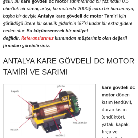
gelir) bu
kare gövdeli dc motor
sarımlarında bir fazındaki 0.5
ohm’luk bir direnç artışı, bu motorda 2000$ extra bir harcamaya,
başka bir deyişle
Antalya kare gövdeli dc motor Tamiri
için
görüldüğü üzere bir senelik giderinin %7’si kadar bir extra gidere
neden olur.
Bu küçümsenecek bir maliyet
değildir.
Referanslarımız
kısmından müşterimiz olan değerli
firmaları görebilirsiniz.
ANTALYA KARE GÖVDELI DC MOTOR
TAMIRI VE SARIMI
kare gövdeli dc
motor
dönen
kısım (endüvi),
duran kısım
(endüktör),
yatak, kapak,
fırça ve