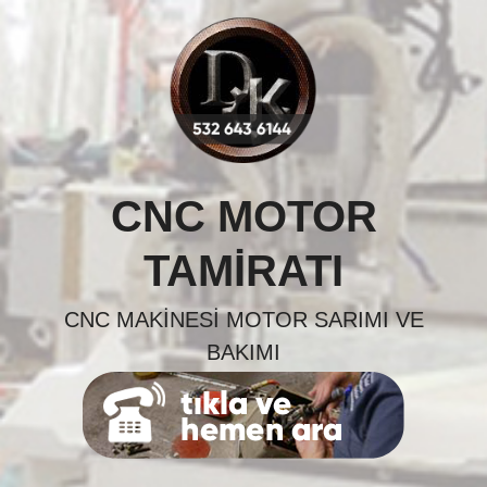
Skip
to
content
CNC MOTOR
TAMIRATI
CNC MAKINESI MOTOR SARIMI VE
BAKIMI