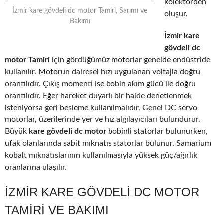
kolektörden
İzmir kare gövdeli dc motor Tamiri, Sarımı ve
oluşur.
Bakımı
İzmir kare
gövdeli dc
motor Tamiri
için gördüğümüz motorlar genelde endüstride
kullanılır. Motorun dairesel hızı uygulanan voltajla doğru
orantılıdır. Çıkış momenti ise bobin akım gücü ile doğru
orantılıdır. Eğer hareket duyarlı bir halde denetlenmek
isteniyorsa geri besleme kullanılmalıdır. Genel DC servo
motorlar, üzerilerinde yer ve hız algılayıcıları bulundurur.
Büyük
kare gövdeli dc motor
bobinli statorlar bulunurken,
ufak olanlarında sabit mıknatıs statorlar bulunur. Samarium
kobalt mıknatıslarının kullanılmasıyla yüksek güç/ağırlık
oranlarına ulaşılır.
İZMIR KARE GÖVDELI DC MOTOR
TAMIRI VE BAKIMI