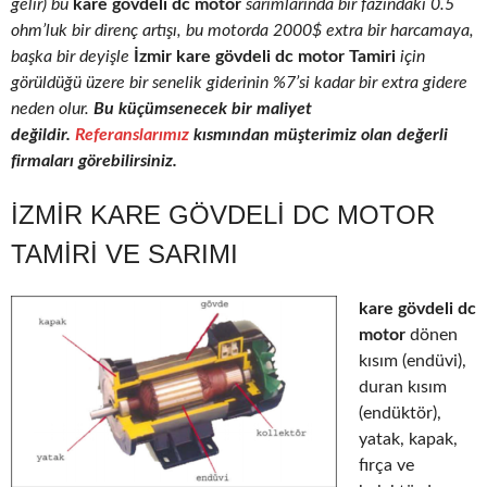
gelir) bu
kare gövdeli dc motor
sarımlarında bir fazındaki 0.5
ohm’luk bir direnç artışı, bu motorda 2000$ extra bir harcamaya,
başka bir deyişle
İzmir kare gövdeli dc motor Tamiri
için
görüldüğü üzere bir senelik giderinin %7’si kadar bir extra gidere
neden olur.
Bu küçümsenecek bir maliyet
değildir.
Referanslarımız
kısmından müşterimiz olan değerli
firmaları görebilirsiniz.
İZMIR KARE GÖVDELI DC MOTOR
TAMIRI VE SARIMI
kare gövdeli dc
motor
dönen
kısım (endüvi),
duran kısım
(endüktör),
yatak, kapak,
fırça ve