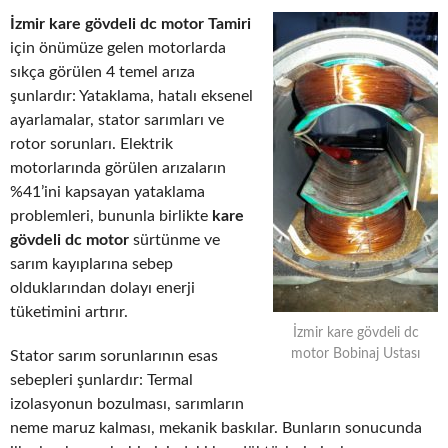
İzmir kare gövdeli dc motor Tamiri
için önümüze gelen motorlarda
sıkça görülen 4 temel arıza
şunlardır: Yataklama, hatalı eksenel
ayarlamalar, stator sarımları ve
rotor sorunları. Elektrik
motorlarında görülen arızaların
%41’ini kapsayan yataklama
problemleri, bununla birlikte
kare
gövdeli dc motor
sürtünme ve
sarım kayıplarına sebep
olduklarından dolayı enerji
tüketimini artırır.
İzmir kare gövdeli dc
motor Bobinaj Ustası
Stator sarım sorunlarının esas
sebepleri şunlardır: Termal
izolasyonun bozulması, sarımların
neme maruz kalması, mekanik baskılar. Bunların sonucunda