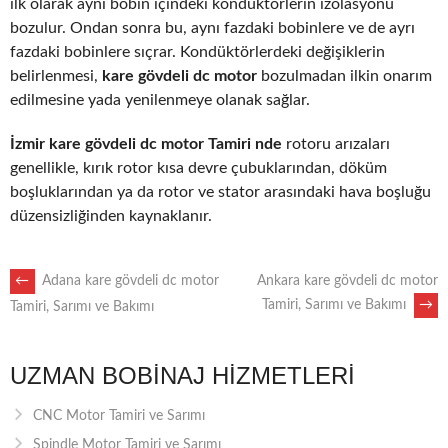
ilk olarak aynı bobin içindeki kondüktörlerin izolasyonu
bozulur. Ondan sonra bu, aynı fazdaki bobinlere ve de ayrı
fazdaki bobinlere sıçrar. Kondüktörlerdeki değişiklerin
belirlenmesi,
kare gövdeli dc motor
bozulmadan ilkin onarım
edilmesine yada yenilenmeye olanak sağlar.
İzmir kare gövdeli dc motor Tamiri nde
rotoru arızaları
genellikle, kırık rotor kısa devre çubuklarından, döküm
boşluklarından ya da rotor ve stator arasındaki hava boşluğu
düzensizliğinden kaynaklanır.
POST
←
Adana kare gövdeli dc motor
Ankara kare gövdeli dc motor
Tamiri, Sarımı ve Bakımı
→
Tamiri, Sarımı ve Bakımı
NAVIGATION
UZMAN BOBINAJ HIZMETLERI
CNC Motor Tamiri ve Sarımı
Spindle Motor Tamiri ve Sarımı