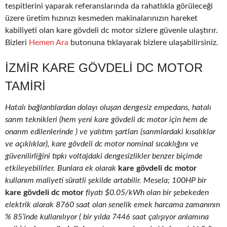
tespitlerini yaparak referanslarında da rahatlıkla görüleceği
üzere üretim hızınızı kesmeden makinalarınızın hareket
kabiliyeti olan kare gövdeli dc motor sizlere güvenle ulaştırır.
Bizleri
Hemen Ara
butonuna tıklayarak bizlere ulaşabilirsiniz.
İZMIR KARE GÖVDELI DC MOTOR
TAMIRI
Hatalı bağlantılardan dolayı oluşan dengesiz empedans, hatalı
sarım teknikleri (hem yeni kare gövdeli dc motor için hem de
onarım edilenlerinde ) ve yalıtım şartları (sarımlardaki kısalıklar
ve açıklıklar), kare gövdeli dc motor nominal sıcaklığını ve
güvenilirliğini tıpkı voltajdaki dengesizlikler benzer biçimde
etkileyebilirler. Bunlara ek olarak
kare gövdeli dc motor
kullanım maliyeti süratli şekilde artabilir. Mesela; 100HP bir
kare gövdeli dc motor
fiyatı $0.05/kWh olan bir şebekeden
elektrik alarak 8760 saat olan senelik emek harcama zamanının
% 85’inde kullanılıyor ( bir yılda 7446 saat çalışıyor anlamına