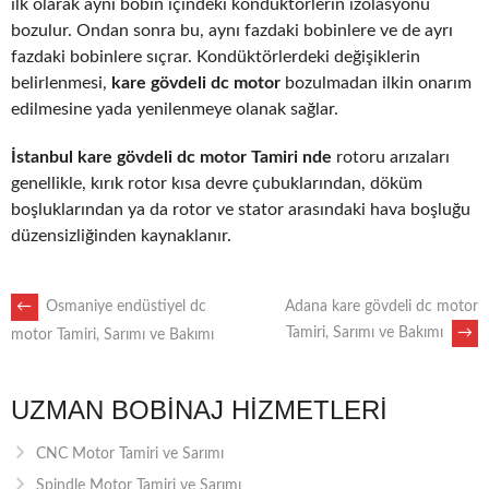
ilk olarak aynı bobin içindeki kondüktörlerin izolasyonu
bozulur. Ondan sonra bu, aynı fazdaki bobinlere ve de ayrı
fazdaki bobinlere sıçrar. Kondüktörlerdeki değişiklerin
belirlenmesi,
kare gövdeli dc motor
bozulmadan ilkin onarım
edilmesine yada yenilenmeye olanak sağlar.
İstanbul kare gövdeli dc motor Tamiri nde
rotoru arızaları
genellikle, kırık rotor kısa devre çubuklarından, döküm
boşluklarından ya da rotor ve stator arasındaki hava boşluğu
düzensizliğinden kaynaklanır.
POST
←
Osmaniye endüstiyel dc
Adana kare gövdeli dc motor
Tamiri, Sarımı ve Bakımı
→
motor Tamiri, Sarımı ve Bakımı
NAVIGATION
UZMAN BOBINAJ HIZMETLERI
CNC Motor Tamiri ve Sarımı
Spindle Motor Tamiri ve Sarımı