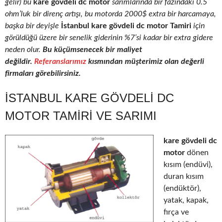
gelir) bu
kare gövdeli dc motor
sarımlarında bir fazındaki 0.5
ohm’luk bir direnç artışı, bu motorda 2000$ extra bir harcamaya,
başka bir deyişle
İstanbul kare gövdeli dc motor Tamiri
için
görüldüğü üzere bir senelik giderinin %7’si kadar bir extra gidere
neden olur.
Bu küçümsenecek bir maliyet
değildir.
Referanslarımız
kısmından müşterimiz olan değerli
firmaları görebilirsiniz.
İSTANBUL KARE GÖVDELI DC
MOTOR TAMIRI VE SARIMI
kare gövdeli dc
motor
dönen
kısım (endüvi),
duran kısım
(endüktör),
yatak, kapak,
fırça ve