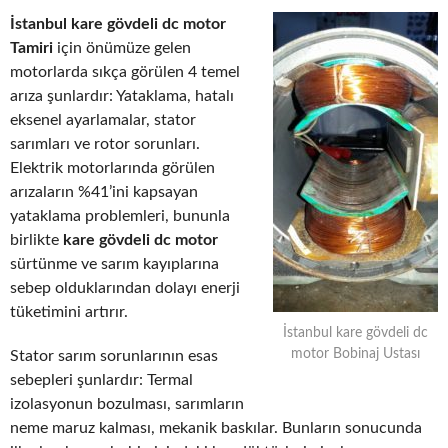
İstanbul kare gövdeli dc motor
Tamiri
için önümüze gelen
motorlarda sıkça görülen 4 temel
arıza şunlardır: Yataklama, hatalı
eksenel ayarlamalar, stator
sarımları ve rotor sorunları.
Elektrik motorlarında görülen
arızaların %41’ini kapsayan
yataklama problemleri, bununla
birlikte
kare gövdeli dc motor
sürtünme ve sarım kayıplarına
sebep olduklarından dolayı enerji
tüketimini artırır.
İstanbul kare gövdeli dc
motor Bobinaj Ustası
Stator sarım sorunlarının esas
sebepleri şunlardır: Termal
izolasyonun bozulması, sarımların
neme maruz kalması, mekanik baskılar. Bunların sonucunda