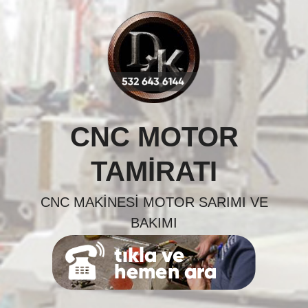
Skip
to
content
CNC MOTOR
TAMIRATI
CNC MAKINESI MOTOR SARIMI VE
BAKIMI