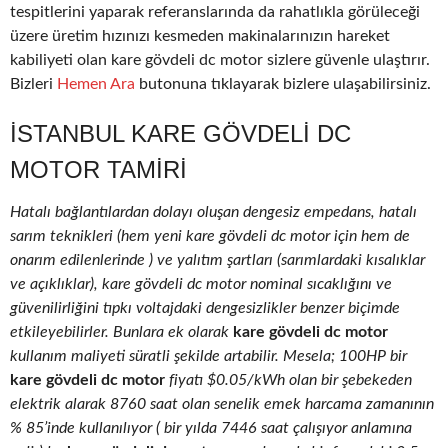
tespitlerini yaparak referanslarında da rahatlıkla görüleceği
üzere üretim hızınızı kesmeden makinalarınızın hareket
kabiliyeti olan kare gövdeli dc motor sizlere güvenle ulaştırır.
Bizleri
Hemen Ara
butonuna tıklayarak bizlere ulaşabilirsiniz.
İSTANBUL KARE GÖVDELI DC
MOTOR TAMIRI
Hatalı bağlantılardan dolayı oluşan dengesiz empedans, hatalı
sarım teknikleri (hem yeni kare gövdeli dc motor için hem de
onarım edilenlerinde ) ve yalıtım şartları (sarımlardaki kısalıklar
ve açıklıklar), kare gövdeli dc motor nominal sıcaklığını ve
güvenilirliğini tıpkı voltajdaki dengesizlikler benzer biçimde
etkileyebilirler. Bunlara ek olarak
kare gövdeli dc motor
kullanım maliyeti süratli şekilde artabilir. Mesela; 100HP bir
kare gövdeli dc motor
fiyatı $0.05/kWh olan bir şebekeden
elektrik alarak 8760 saat olan senelik emek harcama zamanının
% 85’inde kullanılıyor ( bir yılda 7446 saat çalışıyor anlamına