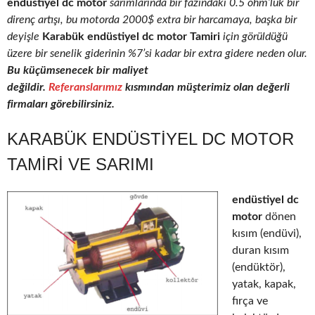
endüstiyel dc motor
sarımlarında bir fazındaki 0.5 ohm’luk bir
direnç artışı, bu motorda 2000$ extra bir harcamaya, başka bir
deyişle
Karabük endüstiyel dc motor Tamiri
için görüldüğü
üzere bir senelik giderinin %7’si kadar bir extra gidere neden olur.
Bu küçümsenecek bir maliyet
değildir.
Referanslarımız
kısmından müşterimiz olan değerli
firmaları görebilirsiniz.
KARABÜK ENDÜSTIYEL DC MOTOR
TAMIRI VE SARIMI
endüstiyel dc
motor
dönen
kısım (endüvi),
duran kısım
(endüktör),
yatak, kapak,
fırça ve