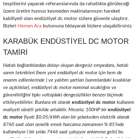
tespitlerini yaparak referanslarında da rahatlıkla görüleceği
üzere üretim hızınızı kesmeden makinalarınızın hareket
kabiliyeti olan endüstiyel dc motor sizlere güvenle ulaştırır.
Bizleri
Hemen Ara
butonuna tıklayarak bizlere ulaşabilirsiniz.
KARABÜK ENDÜSTIYEL DC MOTOR
TAMIRI
Hatalı bağlantılardan dolayı oluşan dengesiz empedans, hatalı
sarım teknikleri (hem yeni endüstiyel dc motor için hem de
onarım edilenlerinde ) ve yalıtım şartları (sarımlardaki kısalıklar
ve açıklıklar), endüstiyel dc motor nominal sıcaklığını ve
güvenilirliğini tıpkı voltajdaki dengesizlikler benzer biçimde
etkileyebilirler. Bunlara ek olarak
endüstiyel dc motor
kullanım
maliyeti süratli şekilde artabilir. Mesela; 100HP bir
endüstiyel
dc motor
fiyatı $0.05/kWh olan bir şebekeden elektrik alarak
8760 saat olan senelik emek harcama zamanının % 85’inde
kullanılıyor ( bir yılda 7446 saat çalışıyor anlamına gelir) bu