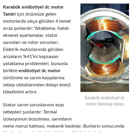
Karabük endüstiyel dc motor
Tamiri
için önümüze gelen
motorlarda sıkça görülen 4 temel
arıza şunlardır: Yataklama, hatalı
eksenel ayarlamalar, stator
sarımları ve rotor sorunları.
Elektrik motorlarında görülen
arızaların %41’ini kapsayan
yataklama problemleri, bununla
birlikte
endüstiyel dc motor
sürtünme ve sarım kayıplarına
sebep olduklarından dolayı enerji
tüketimini artırır.
Karabük endüstiyel dc
motor Bobinaj Ustası
Stator sarım sorunlarının esas
sebepleri şunlardır: Termal
izolasyonun bozulması, sarımların
neme maruz kalması, mekanik baskılar. Bunların sonucunda