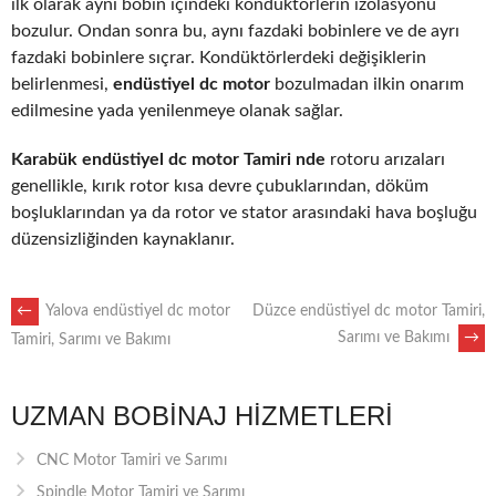
ilk olarak aynı bobin içindeki kondüktörlerin izolasyonu
bozulur. Ondan sonra bu, aynı fazdaki bobinlere ve de ayrı
fazdaki bobinlere sıçrar. Kondüktörlerdeki değişiklerin
belirlenmesi,
endüstiyel dc motor
bozulmadan ilkin onarım
edilmesine yada yenilenmeye olanak sağlar.
Karabük endüstiyel dc motor Tamiri nde
rotoru arızaları
genellikle, kırık rotor kısa devre çubuklarından, döküm
boşluklarından ya da rotor ve stator arasındaki hava boşluğu
düzensizliğinden kaynaklanır.
POST
←
Yalova endüstiyel dc motor
Düzce endüstiyel dc motor Tamiri,
Sarımı ve Bakımı
→
Tamiri, Sarımı ve Bakımı
NAVIGATION
UZMAN BOBINAJ HIZMETLERI
CNC Motor Tamiri ve Sarımı
Spindle Motor Tamiri ve Sarımı