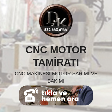
Skip
to
content
CNC MOTOR
TAMIRATI
CNC MAKINESI MOTOR SARIMI VE
BAKIMI