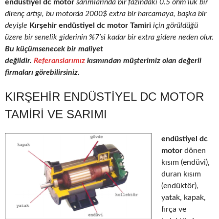
endüstiyel dc motor
sarımlarında bir fazındaki 0.5 ohm’luk bir
direnç artışı, bu motorda 2000$ extra bir harcamaya, başka bir
deyişle
Kırşehir endüstiyel dc motor Tamiri
için görüldüğü
üzere bir senelik giderinin %7’si kadar bir extra gidere neden olur.
Bu küçümsenecek bir maliyet
değildir.
Referanslarımız
kısmından müşterimiz olan değerli
firmaları görebilirsiniz.
KIRŞEHIR ENDÜSTIYEL DC MOTOR
TAMIRI VE SARIMI
endüstiyel dc
motor
dönen
kısım (endüvi),
duran kısım
(endüktör),
yatak, kapak,
fırça ve