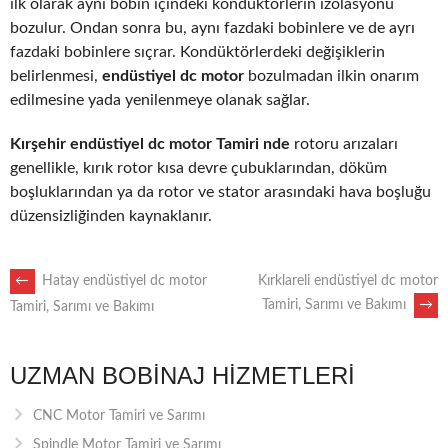
ilk olarak aynı bobin içindeki kondüktörlerin izolasyonu
bozulur. Ondan sonra bu, aynı fazdaki bobinlere ve de ayrı
fazdaki bobinlere sıçrar. Kondüktörlerdeki değişiklerin
belirlenmesi,
endüstiyel dc motor
bozulmadan ilkin onarım
edilmesine yada yenilenmeye olanak sağlar.
Kırşehir endüstiyel dc motor Tamiri nde
rotoru arızaları
genellikle, kırık rotor kısa devre çubuklarından, döküm
boşluklarından ya da rotor ve stator arasındaki hava boşluğu
düzensizliğinden kaynaklanır.
POST
←
Hatay endüstiyel dc motor
Kırklareli endüstiyel dc motor
Tamiri, Sarımı ve Bakımı
→
Tamiri, Sarımı ve Bakımı
NAVIGATION
UZMAN BOBINAJ HIZMETLERI
CNC Motor Tamiri ve Sarımı
Spindle Motor Tamiri ve Sarımı