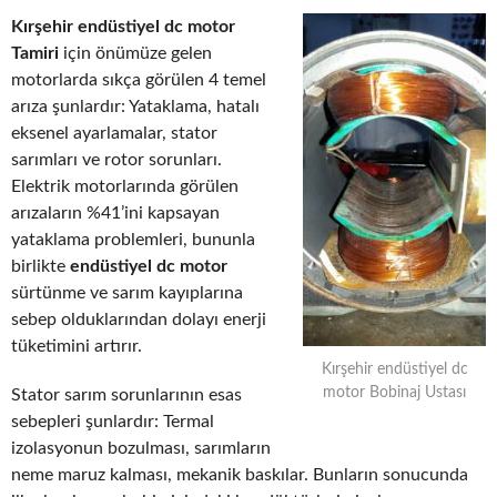
Kırşehir endüstiyel dc motor
Tamiri
için önümüze gelen
motorlarda sıkça görülen 4 temel
arıza şunlardır: Yataklama, hatalı
eksenel ayarlamalar, stator
sarımları ve rotor sorunları.
Elektrik motorlarında görülen
arızaların %41’ini kapsayan
yataklama problemleri, bununla
birlikte
endüstiyel dc motor
sürtünme ve sarım kayıplarına
sebep olduklarından dolayı enerji
tüketimini artırır.
Kırşehir endüstiyel dc
motor Bobinaj Ustası
Stator sarım sorunlarının esas
sebepleri şunlardır: Termal
izolasyonun bozulması, sarımların
neme maruz kalması, mekanik baskılar. Bunların sonucunda