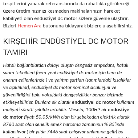
tespitlerini yaparak referanslarında da rahatlıkla görüleceği
üzere üretim hızınızı kesmeden makinalarınızın hareket
kabiliyeti olan endüstiyel dc motor sizlere güvenle ulaştırır.
Bizleri
Hemen Ara
butonuna tıklayarak bizlere ulaşabilirsiniz.
KIRŞEHIR ENDÜSTIYEL DC MOTOR
TAMIRI
Hatalı bağlantılardan dolayı oluşan dengesiz empedans, hatalı
sarım teknikleri (hem yeni endüstiyel dc motor için hem de
onarım edilenlerinde ) ve yalıtım şartları (sarımlardaki kısalıklar
ve açıklıklar), endüstiyel dc motor nominal sıcaklığını ve
güvenilirliğini tıpkı voltajdaki dengesizlikler benzer biçimde
etkileyebilirler. Bunlara ek olarak
endüstiyel dc motor
kullanım
maliyeti süratli şekilde artabilir. Mesela; 100HP bir
endüstiyel
dc motor
fiyatı $0.05/kWh olan bir şebekeden elektrik alarak
8760 saat olan senelik emek harcama zamanının % 85’inde
kullanılıyor ( bir yılda 7446 saat çalışıyor anlamına gelir) bu