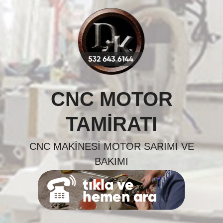
Skip
to
content
CNC MOTOR
TAMIRATI
CNC MAKINESI MOTOR SARIMI VE
BAKIMI