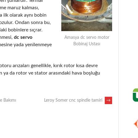
eri şunlardır: Termal
eme maruz kalması,
 ilk olarak aynı bobin
bozulur. Ondan sonra bu,
aki bobinlere sıçrar.
enmesi,
dc servo
Amasya dc servo motor
Bobinaj Ustası
mesine yada yenilenmeye
otoru arızaları genellikle, kırık rotor kısa devre
 ya da rotor ve stator arasındaki hava boşluğu
ve Bakımı
Leroy Somer cnc spindle tamiri
→