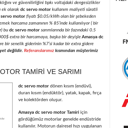
lığını ve güvenilirliğini tıpkı voltajdaki dengesizlikler
a ek olarak
dc servo motor
kullanım maliyeti süratli
 servo motor
fiyatı $0.05/kWh olan bir şebekeden
 emek harcama zamanının % 85’inde kullanılıyor ( bir
r) bu
dc servo motor
sarımlarında bir fazındaki 0.5
2000$ extra bir harcamaya, başka bir deyişle
Amasya dc
e bir senelik giderinin %7’si kadar bir extra gidere
et değildir.
Referanslarımız
kısmından müşterimiz
OTOR TAMIRI VE SARIMI
dc servo motor
dönen kısım (endüvi),
duran kısım (endüktör), yatak, kapak, fırça
ve kolektörden oluşur.
Amasya dc servo motor Tamiri
için
gördüğümüz motorlar genelde endüstride
kullanılır. Motorun dairesel hızı uygulanan