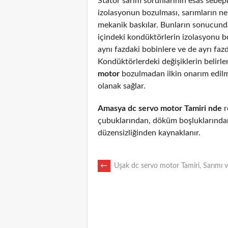
Stator sarım sorunlarının esas sebepl
izolasyonun bozulması, sarımların n
mekanik baskılar. Bunların sonucunda
içindeki kondüktörlerin izolasyonu 
aynı fazdaki bobinlere ve de ayrı fazd
Kondüktörlerdeki değişiklerin belirl
motor
bozulmadan ilkin onarım edil
olanak sağlar.
Amasya dc servo motor Tamiri nde
r
çubuklarından, döküm boşluklarından
düzensizliğinden kaynaklanır.
POST
←
Uşak dc servo motor Tamiri, Sarımı 
NAVIGATION