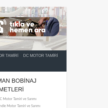
R TAMIRI
DC MOTOR TAMIRI
MAN BOBINAJ
METLERI
 Motor Tamiri ve Sarımı
ndle Motor Tamiri ve Sarımı