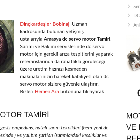
Ser
DC 
Dinçkardeşler Bobinaj
, Uzman
Ank
kadrosunda bulunan yetişmiş
ustalarıyla
Amasya dc servo motor Tamiri
,
Sarımı ve Bakımı servislerinde dc servo
motor için gerekli arıza tespitlerini yaparak
referanslarında da rahatlıkla görüleceği
üzere üretim hızınızı kesmeden
makinalarınızın hareket kabiliyeti olan dc
servo motor sizlere güvenle ulaştırır.
Bizleri
Hemen Ara
butonuna tıklayarak
OTOR TAMIRI
MOT
VE 
ngesiz empedans, hatalı sarım teknikleri (hem yeni dc
inde ) ve yalıtım şartları (sarımlardaki kısalıklar ve
RE