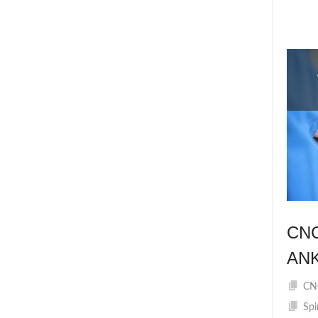
CN
AN
CNC
Spi