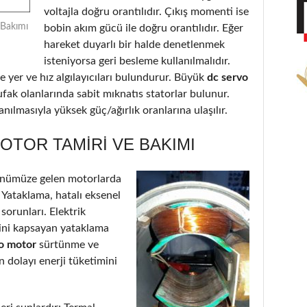
voltajla doğru orantılıdır. Çıkış momenti ise
 Bakımı
bobin akım gücü ile doğru orantılıdır. Eğer
hareket duyarlı bir halde denetlenmek
isteniyorsa geri besleme kullanılmalıdır.
 yer ve hız algılayıcıları bulundurur. Büyük
dc servo
ufak olanlarında sabit mıknatıs statorlar bulunur.
nılmasıyla yüksek güç/ağırlık oranlarına ulaşılır.
OTOR TAMIRI VE BAKIMI
önümüze gelen motorlarda
: Yataklama, hatalı eksenel
 sorunları. Elektrik
’ini kapsayan yataklama
vo motor
sürtünme ve
 dolayı enerji tüketimini