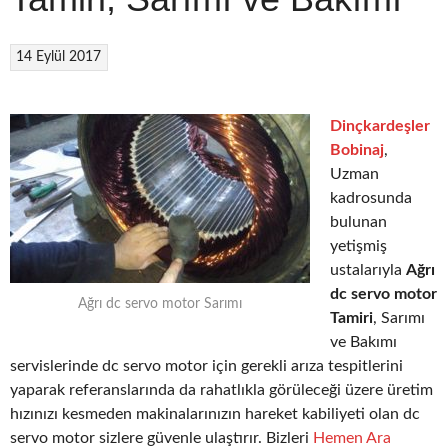
14 Eylül 2017
Dinçkardeşler
Bobinaj
,
Uzman
kadrosunda
bulunan
yetişmiş
ustalarıyla
Ağrı
dc servo motor
Ağrı dc servo motor Sarımı
Tamiri
, Sarımı
ve Bakımı
servislerinde dc servo motor için gerekli arıza tespitlerini
yaparak referanslarında da rahatlıkla görüleceği üzere üretim
hızınızı kesmeden makinalarınızın hareket kabiliyeti olan dc
servo motor sizlere güvenle ulaştırır. Bizleri
Hemen Ara