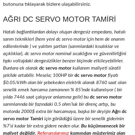
butonuna tıklayarak bizlere ulaşabilirsiniz.
AĞRI DC SERVO MOTOR TAMIRI
Hatalı bağlantılardan dolayı oluşan dengesiz empedans, hatalı
sarım teknikleri (hem yeni dc servo motor için hem de onarım
edilenlerinde ) ve yalıtım şartları (sarımlardaki kısalıklar ve
açıklıklar), dc servo motor nominal sıcaklığını ve güvenilirliğini
tıpkı voltajdaki dengesizlikler benzer biçimde etkileyebilirler.
Bunlara ek olarak
dc servo motor
kullanım maliyeti süratli
şekilde artabilir. Mesela; 100HP bir
dc servo motor
fiyatı
$0.05/kWh olan bir şebekeden elektrik alarak 8760 saat olan
senelik emek harcama zamanının % 85’inde kullanılıyor ( bir
yılda 7446 saat çalışıyor anlamına gelir) bu
dc servo motor
sarımlarında bir fazındaki 0.5 ohm’luk bir direnç artışı, bu
motorda 2000$ extra bir harcamaya, başka bir deyişle
Ağrı dc
servo motor Tamiri
için görüldüğü üzere bir senelik giderinin
%7’si kadar bir extra gidere neden olur.
Bu küçümsenecek bir
maliyet değildir.
Referanslarımız
kısmından müşterimiz olan