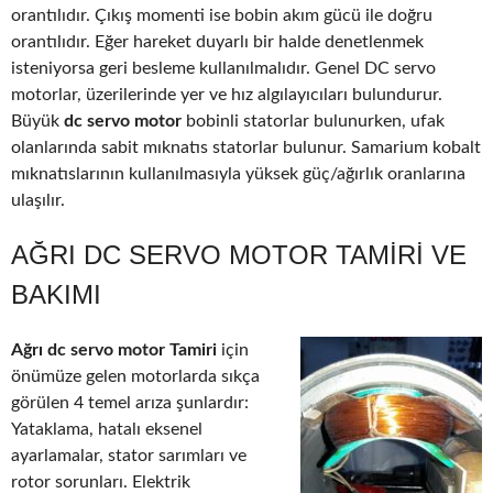
orantılıdır. Çıkış momenti ise bobin akım gücü ile doğru
orantılıdır. Eğer hareket duyarlı bir halde denetlenmek
isteniyorsa geri besleme kullanılmalıdır. Genel DC servo
motorlar, üzerilerinde yer ve hız algılayıcıları bulundurur.
Büyük
dc servo motor
bobinli statorlar bulunurken, ufak
olanlarında sabit mıknatıs statorlar bulunur. Samarium kobalt
mıknatıslarının kullanılmasıyla yüksek güç/ağırlık oranlarına
ulaşılır.
AĞRI DC SERVO MOTOR TAMIRI VE
BAKIMI
Ağrı dc servo motor Tamiri
için
önümüze gelen motorlarda sıkça
görülen 4 temel arıza şunlardır:
Yataklama, hatalı eksenel
ayarlamalar, stator sarımları ve
rotor sorunları. Elektrik