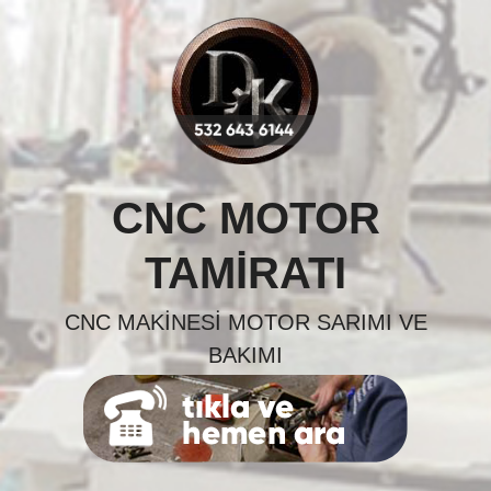
Skip
to
content
CNC MOTOR
TAMIRATI
CNC MAKINESI MOTOR SARIMI VE
BAKIMI