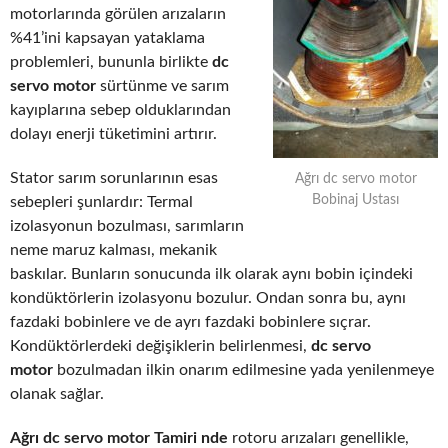
motorlarında görülen arızaların
%41’ini kapsayan yataklama
problemleri, bununla birlikte
dc
servo motor
sürtünme ve sarım
kayıplarına sebep olduklarından
dolayı enerji tüketimini artırır.
Stator sarım sorunlarının esas
Ağrı dc servo motor
Bobinaj Ustası
sebepleri şunlardır: Termal
izolasyonun bozulması, sarımların
neme maruz kalması, mekanik
baskılar. Bunların sonucunda ilk olarak aynı bobin içindeki
kondüktörlerin izolasyonu bozulur. Ondan sonra bu, aynı
fazdaki bobinlere ve de ayrı fazdaki bobinlere sıçrar.
Kondüktörlerdeki değişiklerin belirlenmesi,
dc servo
motor
bozulmadan ilkin onarım edilmesine yada yenilenmeye
olanak sağlar.
Ağrı dc servo motor Tamiri nde
rotoru arızaları genellikle,