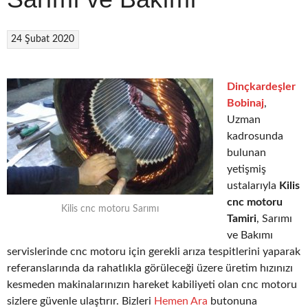
24 Şubat 2020
Dinçkardeşler
Bobinaj
,
Uzman
kadrosunda
bulunan
yetişmiş
ustalarıyla
Kilis
cnc motoru
Kilis cnc motoru Sarımı
Tamiri
, Sarımı
ve Bakımı
servislerinde cnc motoru için gerekli arıza tespitlerini yaparak
referanslarında da rahatlıkla görüleceği üzere üretim hızınızı
kesmeden makinalarınızın hareket kabiliyeti olan cnc motoru
sizlere güvenle ulaştırır. Bizleri
Hemen Ara
butonuna