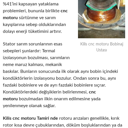
%41’ini kapsayan yataklama
problemleri, bununla birlikte
cnc
motoru
sürtünme ve sarım
kayıplarına sebep olduklarından
dolayı enerji tüketimini artırır.
Stator sarım sorunlarının esas
Kilis cnc motoru Bobinaj
Ustası
sebepleri şunlardır: Termal
izolasyonun bozulması, sarımların
neme maruz kalması, mekanik
baskılar. Bunların sonucunda ilk olarak aynı bobin içindeki
kondüktörlerin izolasyonu bozulur. Ondan sonra bu, aynı
fazdaki bobinlere ve de ayrı fazdaki bobinlere sıçrar.
Kondüktörlerdeki değişiklerin belirlenmesi,
cnc
motoru
bozulmadan ilkin onarım edilmesine yada
yenilenmeye olanak sağlar.
Kilis cnc motoru Tamiri nde
rotoru arızaları genellikle, kırık
rotor kısa devre çubuklarından, döküm boşluklarından ya da