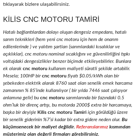
tıklayarak bizlere ulaşabilirsiniz.
KILIS CNC MOTORU TAMIRI
Hatalı bağlantılardan dolayı oluşan dengesiz empedans, hatalı
sarım teknikleri (hem yeni cnc motoru için hem de onarım
edilenlerinde ) ve yalıtım şartları (sarımlardaki kısalıklar ve
açıklıklar), cnc motoru nominal sıcaklığını ve güvenilirliğini tıpkı
voltajdaki dengesizlikler benzer biçimde etkileyebilirler. Bunlara
ek olarak
cnc motoru
kullanım maliyeti süratli şekilde artabilir.
Mesela; 100HP bir
cnc motoru
fiyatı $0.05/kWh olan bir
şebekeden elektrik alarak 8760 saat olan senelik emek harcama
zamanının % 85’inde kullanılıyor ( bir yılda 7446 saat çalışıyor
anlamına gelir) bu
cnc motoru
sarımlarında bir fazındaki 0.5
ohm’luk bir direnç artışı, bu motorda 2000$ extra bir harcamaya,
başka bir deyişle
Kilis cnc motoru Tamiri
için görüldüğü üzere
bir senelik giderinin %7’si kadar bir extra gidere neden olur.
Bu
küçümsenecek bir maliyet değildir.
Referanslarımız
kısmından
müşterimiz olan değerli firmaları görebilirsiniz.