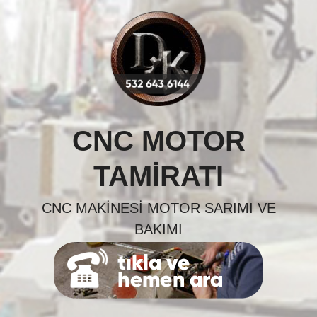
Skip
to
content
CNC MOTOR
TAMIRATI
CNC MAKINESI MOTOR SARIMI VE
BAKIMI