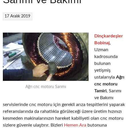
17 Aralık 2019
Dinçkardeşler
Bobinaj
,
Uzman
kadrosunda
bulunan
yetişmiş
ustalarıyla
Ağrı
cnc motoru
Ağrı cnc motoru Sarımı
Tamiri
, Sarımı
ve Bakımı
servislerinde cnc motoru için gerekli arıza tespitlerini yaparak
referanslarında da rahatlıkla görüleceği üzere üretim hızınızı
kesmeden makinalarınızın hareket kabiliyeti olan cnc motoru
sizlere güvenle ulaştırır. Bizleri
Hemen Ara
butonuna