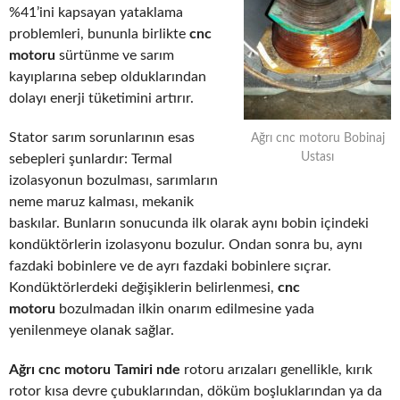
%41’ini kapsayan yataklama
problemleri, bununla birlikte
cnc
motoru
sürtünme ve sarım
kayıplarına sebep olduklarından
dolayı enerji tüketimini artırır.
Stator sarım sorunlarının esas
Ağrı cnc motoru Bobinaj
Ustası
sebepleri şunlardır: Termal
izolasyonun bozulması, sarımların
neme maruz kalması, mekanik
baskılar. Bunların sonucunda ilk olarak aynı bobin içindeki
kondüktörlerin izolasyonu bozulur. Ondan sonra bu, aynı
fazdaki bobinlere ve de ayrı fazdaki bobinlere sıçrar.
Kondüktörlerdeki değişiklerin belirlenmesi,
cnc
motoru
bozulmadan ilkin onarım edilmesine yada
yenilenmeye olanak sağlar.
Ağrı cnc motoru Tamiri nde
rotoru arızaları genellikle, kırık
rotor kısa devre çubuklarından, döküm boşluklarından ya da