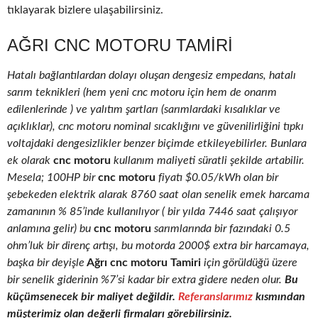
tıklayarak bizlere ulaşabilirsiniz.
AĞRI CNC MOTORU TAMIRI
Hatalı bağlantılardan dolayı oluşan dengesiz empedans, hatalı
sarım teknikleri (hem yeni cnc motoru için hem de onarım
edilenlerinde ) ve yalıtım şartları (sarımlardaki kısalıklar ve
açıklıklar), cnc motoru nominal sıcaklığını ve güvenilirliğini tıpkı
voltajdaki dengesizlikler benzer biçimde etkileyebilirler. Bunlara
ek olarak
cnc motoru
kullanım maliyeti süratli şekilde artabilir.
Mesela; 100HP bir
cnc motoru
fiyatı $0.05/kWh olan bir
şebekeden elektrik alarak 8760 saat olan senelik emek harcama
zamanının % 85’inde kullanılıyor ( bir yılda 7446 saat çalışıyor
anlamına gelir) bu
cnc motoru
sarımlarında bir fazındaki 0.5
ohm’luk bir direnç artışı, bu motorda 2000$ extra bir harcamaya,
başka bir deyişle
Ağrı cnc motoru Tamiri
için görüldüğü üzere
bir senelik giderinin %7’si kadar bir extra gidere neden olur.
Bu
küçümsenecek bir maliyet değildir.
Referanslarımız
kısmından
müşterimiz olan değerli firmaları görebilirsiniz.