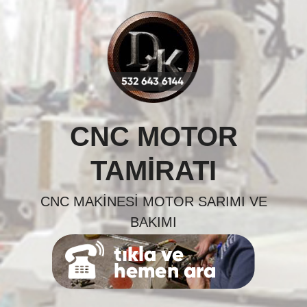
Skip
to
content
CNC MOTOR
TAMIRATI
CNC MAKINESI MOTOR SARIMI VE
BAKIMI