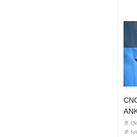
CN
AN
CNC
Spi