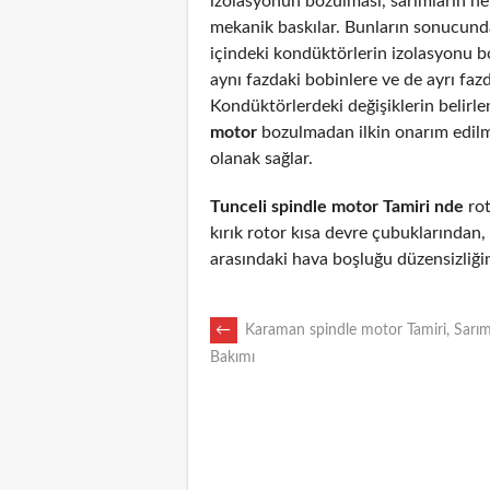
izolasyonun bozulması, sarımların n
mekanik baskılar. Bunların sonucunda
içindeki kondüktörlerin izolasyonu 
aynı fazdaki bobinlere ve de ayrı fazd
Kondüktörlerdeki değişiklerin belirl
motor
bozulmadan ilkin onarım edil
olanak sağlar.
Tunceli spindle motor Tamiri nde
rot
kırık rotor kısa devre çubuklarından
arasındaki hava boşluğu düzensizliği
POST
←
Karaman spindle motor Tamiri, Sarım
Bakımı
NAVIGATION