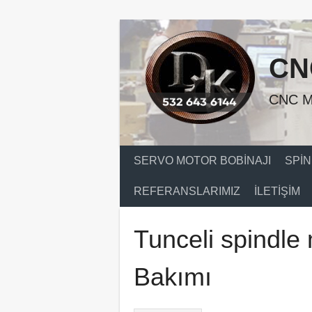
Skip
to
content
CN
CNC M
SERVO MOTOR BOBINAJI
SPIN
REFERANSLARIMIZ
İLETIŞIM
Tunceli spindle 
Bakımı