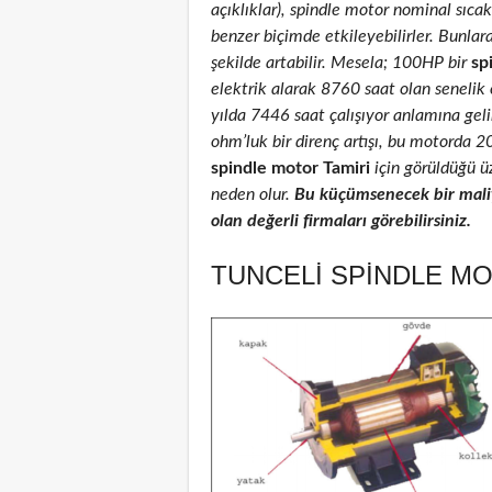
açıklıklar), spindle motor nominal sıcakl
benzer biçimde etkileyebilirler. Bunlar
şekilde artabilir. Mesela; 100HP bir
sp
elektrik alarak 8760 saat olan senelik
yılda 7446 saat çalışıyor anlamına geli
ohm’luk bir direnç artışı, bu motorda 
spindle motor Tamiri
için görüldüğü üz
neden olur.
Bu küçümsenecek bir maliy
olan değerli firmaları görebilirsiniz.
TUNCELI SPINDLE MO