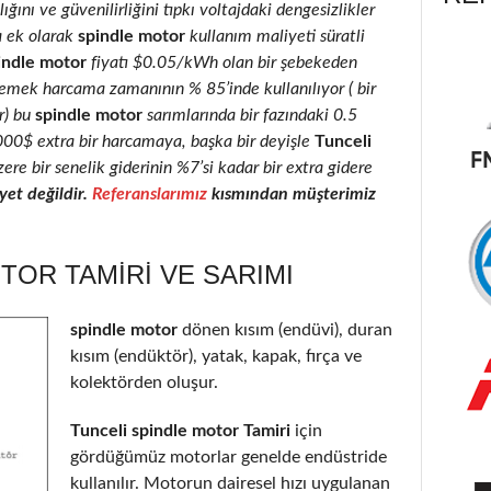
ığını ve güvenilirliğini tıpkı voltajdaki dengesizlikler
a ek olarak
spindle motor
kullanım maliyeti süratli
indle motor
fiyatı $0.05/kWh olan bir şebekeden
 emek harcama zamanının % 85’inde kullanılıyor ( bir
r) bu
spindle motor
sarımlarında bir fazındaki 0.5
2000$ extra bir harcamaya, başka bir deyişle
Tunceli
ere bir senelik giderinin %7’si kadar bir extra gidere
et değildir.
Referanslarımız
kısmından müşterimiz
TOR TAMIRI VE SARIMI
spindle motor
dönen kısım (endüvi), duran
kısım (endüktör), yatak, kapak, fırça ve
kolektörden oluşur.
Tunceli spindle motor Tamiri
için
gördüğümüz motorlar genelde endüstride
kullanılır. Motorun dairesel hızı uygulanan