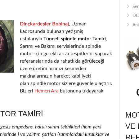
Ser
DC 
Dinçkardeşler Bobinaj
, Uzman
Ank
kadrosunda bulunan yetişmiş
ustalarıyla
Tunceli spindle motor Tamiri
,
Sarımı ve Bakımı servislerinde spindle
motor için gerekli arıza tespitlerini yaparak
referanslarında da rahatlıkla görüleceği
üzere üretim hızınızı kesmeden
makinalarınızın hareket kabiliyeti
olan spindle motor sizlere güvenle ulaştırır.
Bizleri
Hemen Ara
butonuna tıklayarak
TOR TAMIRI
MOT
VE 
ngesiz empedans, hatalı sarım teknikleri (hem yeni
erinde ) ve yalıtım şartları (sarımlardaki kısalıklar ve
RE