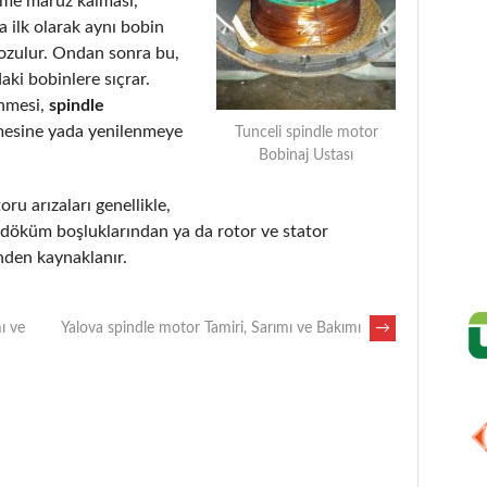
eme maruz kalması,
 ilk olarak aynı bobin
bozulur. Ondan sonra bu,
aki bobinlere sıçrar.
enmesi,
spindle
mesine yada yenilenmeye
Tunceli spindle motor
Bobinaj Ustası
oru arızaları genellikle,
, döküm boşluklarından ya da rotor ve stator
nden kaynaklanır.
ı ve
Yalova spindle motor Tamiri, Sarımı ve Bakımı
→