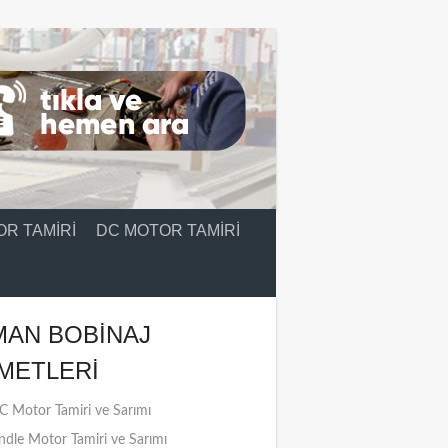
R TAMIRI
DC MOTOR TAMIRI
MAN BOBINAJ
METLERI
 Motor Tamiri ve Sarımı
ndle Motor Tamiri ve Sarımı