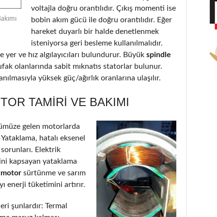
voltajla doğru orantılıdır. Çıkış momenti ise
Bakımı
bobin akım gücü ile doğru orantılıdır. Eğer
hareket duyarlı bir halde denetlenmek
isteniyorsa geri besleme kullanılmalıdır.
 yer ve hız algılayıcıları bulundurur. Büyük
spindle
ufak olanlarında sabit mıknatıs statorlar bulunur.
nılmasıyla yüksek güç/ağırlık oranlarına ulaşılır.
TOR TAMIRI VE BAKIMI
ümüze gelen motorlarda
: Yataklama, hatalı eksenel
 sorunları. Elektrik
’ini kapsayan yataklama
e motor
sürtünme ve sarım
 enerji tüketimini artırır.
eri şunlardır: Termal