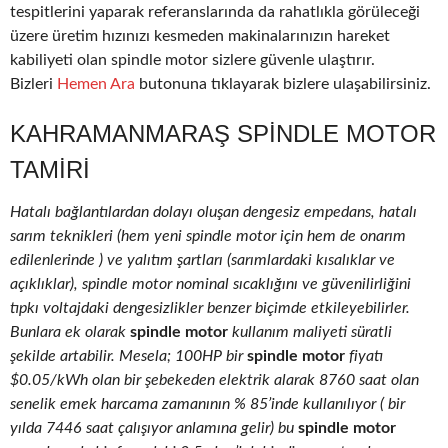
tespitlerini yaparak referanslarında da rahatlıkla görüleceği
üzere üretim hızınızı kesmeden makinalarınızın hareket
kabiliyeti olan spindle motor sizlere güvenle ulaştırır.
Bizleri
Hemen Ara
butonuna tıklayarak bizlere ulaşabilirsiniz.
KAHRAMANMARAŞ SPINDLE MOTOR
TAMIRI
Hatalı bağlantılardan dolayı oluşan dengesiz empedans, hatalı
sarım teknikleri (hem yeni spindle motor için hem de onarım
edilenlerinde ) ve yalıtım şartları (sarımlardaki kısalıklar ve
açıklıklar), spindle motor nominal sıcaklığını ve güvenilirliğini
tıpkı voltajdaki dengesizlikler benzer biçimde etkileyebilirler.
Bunlara ek olarak
spindle motor
kullanım maliyeti süratli
şekilde artabilir. Mesela; 100HP bir
spindle motor
fiyatı
$0.05/kWh olan bir şebekeden elektrik alarak 8760 saat olan
senelik emek harcama zamanının % 85’inde kullanılıyor ( bir
yılda 7446 saat çalışıyor anlamına gelir) bu
spindle motor