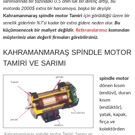
sarımlarında bir fazındaki 0.5 ohm’luk bir direnç artışı, bu
motorda 2000$ extra bir harcamaya, başka bir deyişle
Kahramanmaraş spindle motor Tamiri
için görüldüğü üzere bir
senelik giderinin %7’si kadar bir extra gidere neden olur.
Bu
küçümsenecek bir maliyet değildir.
Referanslarımız
kısmından
müşterimiz olan değerli firmaları görebilirsiniz.
KAHRAMANMARAŞ SPINDLE MOTOR
TAMIRI VE SARIMI
spindle motor
dönen kısım
(endüvi), duran
kısım
(endüktör),
yatak, kapak,
fırça ve
kolektörden
Kahramanmaraş spindle motor Tamiri, Sarımı ve