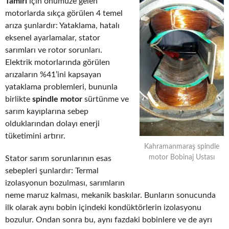
Tamiri
için önümüze gelen
motorlarda sıkça görülen 4 temel
arıza şunlardır: Yataklama, hatalı
eksenel ayarlamalar, stator
sarımları ve rotor sorunları.
Elektrik motorlarında görülen
arızaların %41’ini kapsayan
yataklama problemleri, bununla
birlikte
spindle motor
sürtünme ve
sarım kayıplarına sebep
olduklarından dolayı enerji
tüketimini artırır.
Kahramanmaraş spindle
motor Bobinaj Ustası
Stator sarım sorunlarının esas
sebepleri şunlardır: Termal
izolasyonun bozulması, sarımların
neme maruz kalması, mekanik baskılar. Bunların sonucunda
ilk olarak aynı bobin içindeki kondüktörlerin izolasyonu
bozulur. Ondan sonra bu, aynı fazdaki bobinlere ve de ayrı