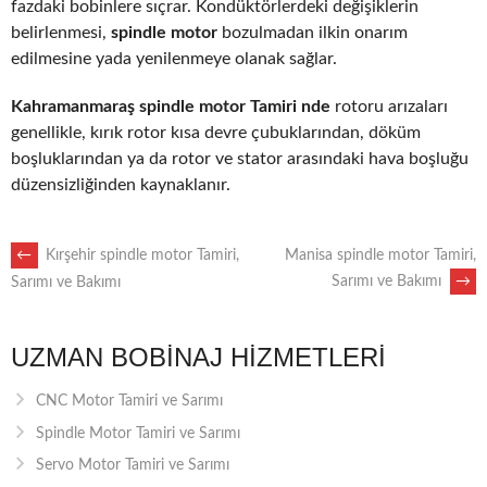
fazdaki bobinlere sıçrar. Kondüktörlerdeki değişiklerin
belirlenmesi,
spindle motor
bozulmadan ilkin onarım
edilmesine yada yenilenmeye olanak sağlar.
Kahramanmaraş spindle motor Tamiri nde
rotoru arızaları
genellikle, kırık rotor kısa devre çubuklarından, döküm
boşluklarından ya da rotor ve stator arasındaki hava boşluğu
düzensizliğinden kaynaklanır.
POST
←
Kırşehir spindle motor Tamiri,
Manisa spindle motor Tamiri,
Sarımı ve Bakımı
→
Sarımı ve Bakımı
NAVIGATION
UZMAN BOBINAJ HIZMETLERI
CNC Motor Tamiri ve Sarımı
Spindle Motor Tamiri ve Sarımı
Servo Motor Tamiri ve Sarımı