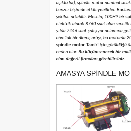
açıklıklar), spindle motor nominal sıcakl
benzer biçimde etkileyebilirler. Bunlar
şekilde artabilir. Mesela; 100HP bir
sp
elektrik alarak 8760 saat olan senelik
yılda 7446 saat çalışıyor anlamına geli
ohm’luk bir direnç artışı, bu motorda 
spindle motor Tamiri
için görüldüğü üz
neden olur.
Bu küçümsenecek bir maliy
olan değerli firmaları görebilirsiniz.
AMASYA SPINDLE MOT