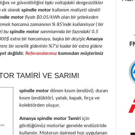
ığını ve güvenilirliğini tıpkı voltajdaki dengesizlikler
a ek olarak
spindle motor
kullanım maliyeti süratli
indle motor
fiyatı $0.05/kWh olan bir şebekeden
 emek harcama zamanının % 85’inde kullanılıyor ( bir
r) bu
spindle motor
sarımlarında bir fazındaki 0.5
2000$ extra bir harcamaya, başka bir deyişle
Amasya
ere bir senelik giderinin %7’si kadar bir extra gidere
et değildir.
Referanslarımız
kısmından müşterimiz
OR TAMIRI VE SARIMI
spindle motor
dönen kısım (endüvi), duran
kısım (endüktör), yatak, kapak, fırça ve
kolektörden oluşur.
Amasya spindle motor Tamiri
için
gördüğümüz motorlar genelde endüstride
kullanılır. Motorun dairesel hızı uygulanan