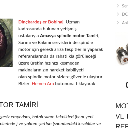
Ser
DC 
Dinçkardeşler Bobinaj
, Uzman
Ank
kadrosunda bulunan yetişmiş
ustalarıyla
Amasya spindle motor Tamiri
,
Sarımı ve Bakımı servislerinde spindle
motor için gerekli arıza tespitlerini yaparak
referanslarında da rahatlıkla görüleceği
üzere üretim hızınızı kesmeden
makinalarınızın hareket kabiliyeti
olan spindle motor sizlere güvenle ulaştırır.
Bizleri
Hemen Ara
butonuna tıklayarak
TOR TAMIRI
MOT
VE 
ngesiz empedans, hatalı sarım teknikleri (hem yeni
erinde ) ve yalıtım şartları (sarımlardaki kısalıklar ve
RE