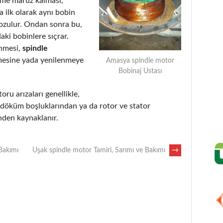
eme maruz kalması,
 ilk olarak aynı bobin
bozulur. Ondan sonra bu,
aki bobinlere sıçrar.
enmesi,
spindle
mesine yada yenilenmeye
Amasya spindle motor
Bobinaj Ustası
oru arızaları genellikle,
, döküm boşluklarından ya da rotor ve stator
nden kaynaklanır.
 Bakımı
Uşak spindle motor Tamiri, Sarımı ve Bakımı
→