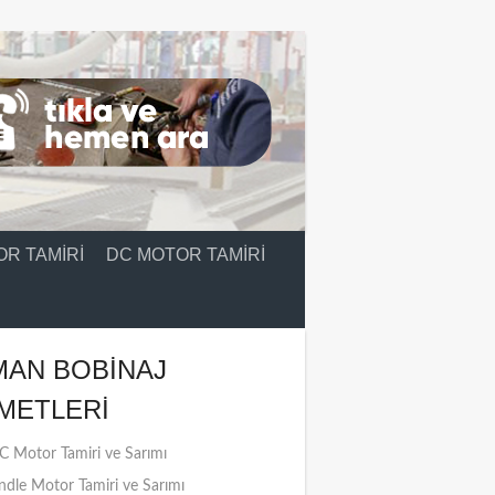
R TAMIRI
DC MOTOR TAMIRI
MAN BOBINAJ
METLERI
 Motor Tamiri ve Sarımı
ndle Motor Tamiri ve Sarımı