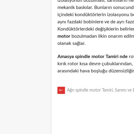
izolasyonun bozulması, sarımların n
mekanik baskılar. Bunların sonucunda
içindeki kondüktörlerin izolasyonu 
aynı fazdaki bobinlere ve de ayrı fazd
Kondüktörlerdeki değişiklerin belirl
motor
bozulmadan ilkin onarım edil
olanak sağlar.
Amasya spindle motor Tamiri nde
rot
kırık rotor kısa devre çubuklarından
arasındaki hava boşluğu düzensizliği
POST
←
Ağrı spindle motor Tamiri, Sarımı ve
NAVIGATION