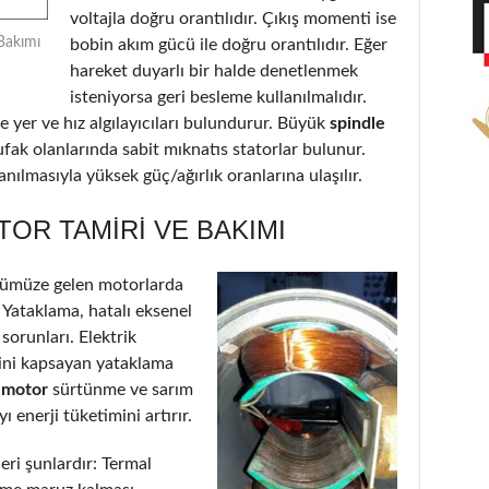
voltajla doğru orantılıdır. Çıkış momenti ise
Bakımı
bobin akım gücü ile doğru orantılıdır. Eğer
hareket duyarlı bir halde denetlenmek
isteniyorsa geri besleme kullanılmalıdır.
 yer ve hız algılayıcıları bulundurur. Büyük
spindle
ufak olanlarında sabit mıknatıs statorlar bulunur.
nılmasıyla yüksek güç/ağırlık oranlarına ulaşılır.
OR TAMIRI VE BAKIMI
nümüze gelen motorlarda
: Yataklama, hatalı eksenel
 sorunları. Elektrik
’ini kapsayan yataklama
e motor
sürtünme ve sarım
 enerji tüketimini artırır.
eri şunlardır: Termal