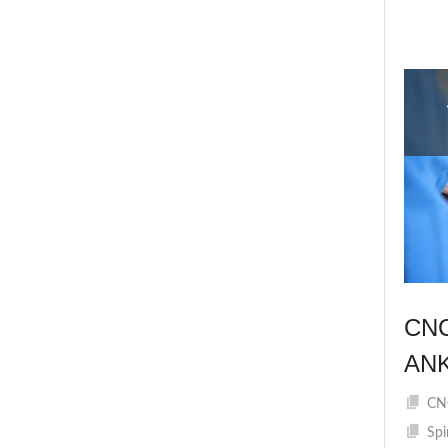
CN
AN
CNC
Spi