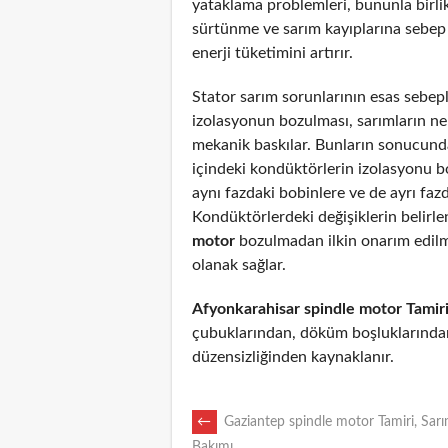
yataklama problemleri, bununla birli
sürtünme ve sarım kayıplarına sebep
enerji tüketimini artırır.
Stator sarım sorunlarının esas sebepl
izolasyonun bozulması, sarımların n
mekanik baskılar. Bunların sonucunda
içindeki kondüktörlerin izolasyonu 
aynı fazdaki bobinlere ve de ayrı fazd
Kondüktörlerdeki değişiklerin belirl
motor
bozulmadan ilkin onarım edil
olanak sağlar.
Afyonkarahisar spindle motor Tamir
çubuklarından, döküm boşluklarından
düzensizliğinden kaynaklanır.
POST
←
Gaziantep spindle motor Tamiri, Sarı
Bakımı