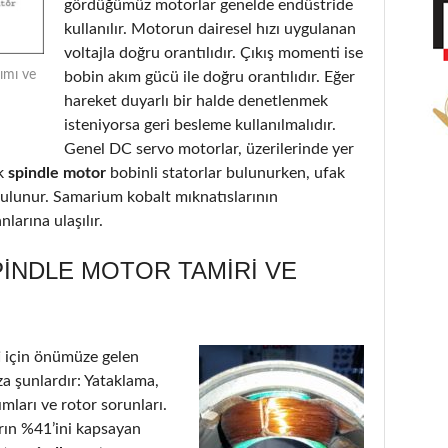
gördüğümüz motorlar genelde endüstride
kullanılır. Motorun dairesel hızı uygulanan
voltajla doğru orantılıdır. Çıkış momenti ise
ımı ve
bobin akım gücü ile doğru orantılıdır. Eğer
hareket duyarlı bir halde denetlenmek
isteniyorsa geri besleme kullanılmalıdır.
Genel DC servo motorlar, üzerilerinde yer
k
spindle motor
bobinli statorlar bulunurken, ufak
 bulunur. Samarium kobalt mıknatıslarının
larına ulaşılır.
INDLE MOTOR TAMIRI VE
i
için önümüze gelen
a şunlardır: Yataklama,
ımları ve rotor sorunları.
arın %41’ini kapsayan