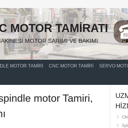
C MOTOR TAMIRATI
AKINESI MOTOR SARIMI VE BAKIMI
DLE MOTOR TAMIRI
CNC MOTOR TAMIRI
SERVO MOTO
UZ
spindle motor Tamiri,
HIZ
mı
CNC
Spi