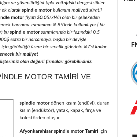
ığını ve güvenilirliğini tıpkı voltajdaki dengesizlikler
a ek olarak
spindle motor
kullanım maliyeti süratli
indle motor
fiyatı $0.05/kWh olan bir şebekeden
 emek harcama zamanının % 85’inde kullanılıyor ( bir
r) bu
spindle motor
sarımlarında bir fazındaki 0.5
2000$ extra bir harcamaya, başka bir deyişle
i
için görüldüğü üzere bir senelik giderinin %7’si kadar
necek bir maliyet
terimiz olan değerli firmaları görebilirsiniz.
INDLE MOTOR TAMIRI VE
spindle motor
dönen kısım (endüvi), duran
kısım (endüktör), yatak, kapak, fırça ve
kolektörden oluşur.
Afyonkarahisar spindle motor Tamiri
için