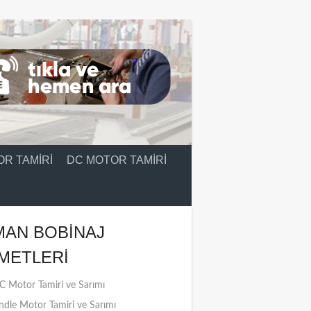
R TAMIRI
DC MOTOR TAMIRI
MAN BOBINAJ
METLERI
 Motor Tamiri ve Sarımı
ndle Motor Tamiri ve Sarımı