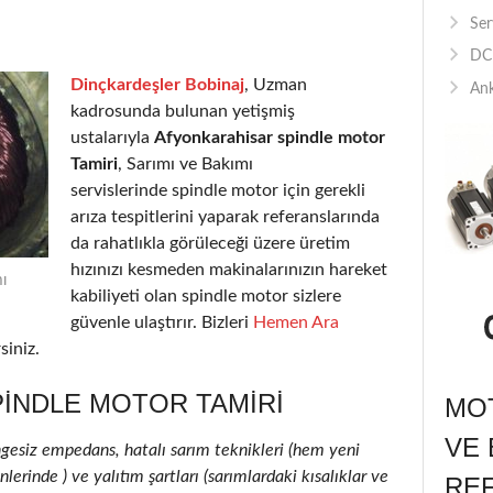
Ser
DC 
Dinçkardeşler Bobinaj
, Uzman
Ank
kadrosunda bulunan yetişmiş
ustalarıyla
Afyonkarahisar spindle motor
Tamiri
, Sarımı ve Bakımı
servislerinde spindle motor için gerekli
arıza tespitlerini yaparak referanslarında
da rahatlıkla görüleceği üzere üretim
hızınızı kesmeden makinalarınızın hareket
ı
kabiliyeti olan spindle motor sizlere
güvenle ulaştırır. Bizleri
Hemen Ara
siniz.
INDLE MOTOR TAMIRI
MOT
VE 
ngesiz empedans, hatalı sarım teknikleri (hem yeni
erinde ) ve yalıtım şartları (sarımlardaki kısalıklar ve
RE