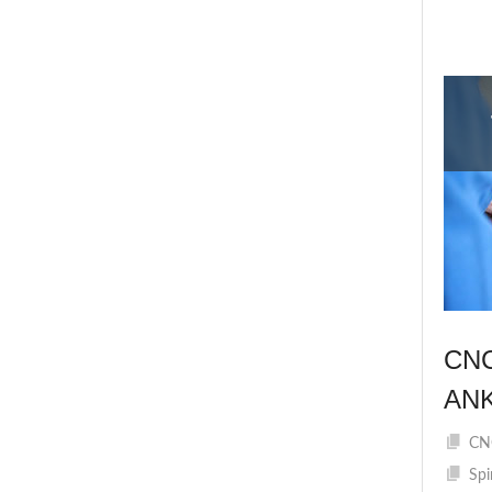
CN
AN
CNC
Spi