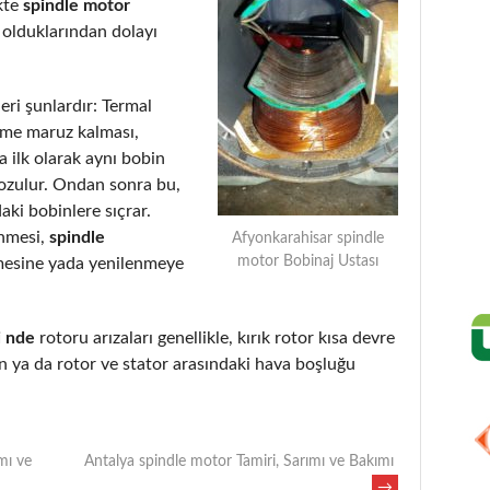
kte
spindle motor
 olduklarından dolayı
eri şunlardır: Termal
eme maruz kalması,
 ilk olarak aynı bobin
bozulur. Ondan sonra bu,
aki bobinlere sıçrar.
enmesi,
spindle
Afyonkarahisar spindle
motor Bobinaj Ustası
mesine yada yenilenmeye
i nde
rotoru arızaları genellikle, kırık rotor kısa devre
 ya da rotor ve stator arasındaki hava boşluğu
mı ve
Antalya spindle motor Tamiri, Sarımı ve Bakımı
→