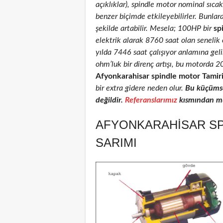
açıklıklar), spindle motor nominal sıcakl
benzer biçimde etkileyebilirler. Bunlar
şekilde artabilir. Mesela; 100HP bir
sp
elektrik alarak 8760 saat olan senelik
yılda 7446 saat çalışıyor anlamına geli
ohm’luk bir direnç artışı, bu motorda 
Afyonkarahisar spindle motor Tamir
bir extra gidere neden olur.
Bu küçümse
değildir.
Referanslarımız
kısmından müş
AFYONKARAHISAR SP
SARIMI