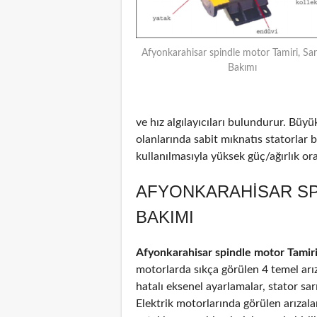
Afyonkarahisar spindle motor Tamiri, Sar
Bakımı
ve hız algılayıcıları bulundurur. Büyü
olanlarında sabit mıknatıs statorlar
kullanılmasıyla yüksek güç/ağırlık oran
AFYONKARAHISAR SP
BAKIMI
Afyonkarahisar spindle motor Tamir
motorlarda sıkça görülen 4 temel arız
hatalı eksenel ayarlamalar, stator sar
Elektrik motorlarında görülen arızal