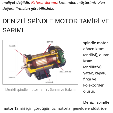
maliyet değildir.
Referanslarımız
kısmından müşterimiz olan
değerli firmaları görebilirsiniz.
DENIZLI SPINDLE MOTOR TAMIRI VE
SARIMI
spindle motor
dönen kısım
(endüvi), duran
kısım
(endüktör),
yatak, kapak,
fırça ve
kolektörden
Denizli spindle motor Tamiri, Sarımı ve Bakımı
oluşur.
Denizli spindle
motor Tamiri
için gördüğümüz motorlar genelde endüstride