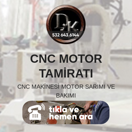
Skip
to
content
CNC MOTOR
TAMIRATI
CNC MAKINESI MOTOR SARIMI VE
BAKIMI