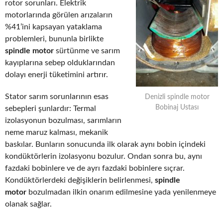
rotor sorunları. Elektrik
motorlarında görülen arızaların
%41’ini kapsayan yataklama
problemleri, bununla birlikte
spindle motor
sürtünme ve sarım
kayıplarına sebep olduklarından
dolayı enerji tüketimini artırır.
Stator sarım sorunlarının esas
Denizli spindle motor
Bobinaj Ustası
sebepleri şunlardır: Termal
izolasyonun bozulması, sarımların
neme maruz kalması, mekanik
baskılar. Bunların sonucunda ilk olarak aynı bobin içindeki
kondüktörlerin izolasyonu bozulur. Ondan sonra bu, aynı
fazdaki bobinlere ve de ayrı fazdaki bobinlere sıçrar.
Kondüktörlerdeki değişiklerin belirlenmesi,
spindle
motor
bozulmadan ilkin onarım edilmesine yada yenilenmeye
olanak sağlar.