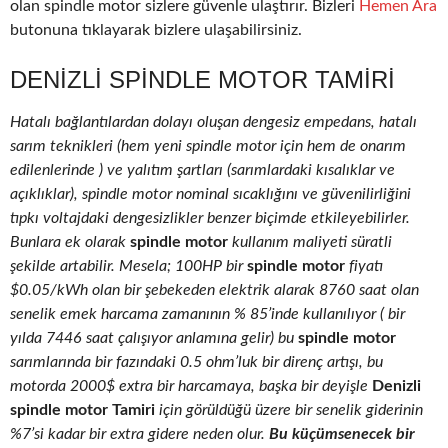
olan spindle motor sizlere güvenle ulaştırır. Bizleri
Hemen Ara
butonuna tıklayarak bizlere ulaşabilirsiniz.
DENIZLI SPINDLE MOTOR TAMIRI
Hatalı bağlantılardan dolayı oluşan dengesiz empedans, hatalı
sarım teknikleri (hem yeni spindle motor için hem de onarım
edilenlerinde ) ve yalıtım şartları (sarımlardaki kısalıklar ve
açıklıklar), spindle motor nominal sıcaklığını ve güvenilirliğini
tıpkı voltajdaki dengesizlikler benzer biçimde etkileyebilirler.
Bunlara ek olarak
spindle motor
kullanım maliyeti süratli
şekilde artabilir. Mesela; 100HP bir
spindle motor
fiyatı
$0.05/kWh olan bir şebekeden elektrik alarak 8760 saat olan
senelik emek harcama zamanının % 85’inde kullanılıyor ( bir
yılda 7446 saat çalışıyor anlamına gelir) bu
spindle motor
sarımlarında bir fazındaki 0.5 ohm’luk bir direnç artışı, bu
motorda 2000$ extra bir harcamaya, başka bir deyişle
Denizli
spindle motor Tamiri
için görüldüğü üzere bir senelik giderinin
%7’si kadar bir extra gidere neden olur.
Bu küçümsenecek bir