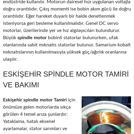
endüstride kullanılır. Motorun dairesel hızı uygulanan voltajla
doğru orantılıdır. Çıkış momenti ise bobin akım gücü ile doğru
orantılıdır. Eğer hareket duyarlı bir halde denetlenmek
isteniyorsa geri besleme kullanılmalıdır. Genel DC servo
motorlar, üzerilerinde yer ve hız algılayıcıları bulundurur.
Büyük
spindle motor
bobinli statorlar bulunurken, ufak
olanlarında sabit mıknatıs statorlar bulunur. Samarium kobalt
mıknatıslarının kullanılmasıyla yüksek güç/ağırlık oranlarına
ulaşılır.
ESKIŞEHIR SPINDLE MOTOR TAMIRI
VE BAKIMI
Eskişehir spindle motor Tamiri
için
önümüze gelen motorlarda sıkça
görülen 4 temel arıza şunlardır:
Yataklama, hatalı eksenel
ayarlamalar, stator sarımları ve