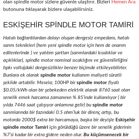
olan spindle motor sizlere güvenle ulaştırır. Bizleri
Hemen Ara
butonuna tıklayarak bizlere ulaşabilirsiniz.
ESKIŞEHIR SPINDLE MOTOR TAMIRI
Hatalı bağlantılardan dolayı oluşan dengesiz empedans, hatalı
sarım teknikleri (hem yeni spindle motor için hem de onarım
edilenlerinde ) ve yalıtım şartları (sarımlardaki kısalıklar ve
açıklıklar), spindle motor nominal sıcaklığını ve güvenilirliğini
tıpkı voltajdaki dengesizlikler benzer biçimde etkileyebilirler.
Bunlara ek olarak
spindle motor
kullanım maliyeti süratli
şekilde artabilir. Mesela; 100HP bir
spindle motor
fiyatı
$0.05/kWh olan bir şebekeden elektrik alarak 8760 saat olan
senelik emek harcama zamanının % 85’inde kullanılıyor ( bir
yılda 7446 saat çalışıyor anlamına gelir) bu
spindle motor
sarımlarında bir fazındaki 0.5 ohm’luk bir direnç artışı, bu
motorda 2000$ extra bir harcamaya, başka bir deyişle
Eskişehir
spindle motor Tamiri
için görüldüğü üzere bir senelik giderinin
%7’si kadar bir extra gidere neden olur.
Bu küçümsenecek bir