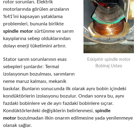
rotor sorunları. Elektrik
motorlarında görülen arızaların
%41’ini kapsayan yataklama
problemleri, bununla birlikte
spindle motor
sürtünme ve sarım
kayıplarına sebep olduklarından
dolayı enerji tüketimini artırır.
Stator sarım sorunlarının esas
Eskişehir spindle motor
Bobinaj Ustası
sebepleri şunlardır: Termal
izolasyonun bozulması, sarımların
neme maruz kalması, mekanik
baskılar. Bunların sonucunda ilk olarak aynı bobin içindeki
kondüktörlerin izolasyonu bozulur. Ondan sonra bu, aynı
fazdaki bobinlere ve de ayrı fazdaki bobinlere sıçrar.
Kondüktörlerdeki değişiklerin belirlenmesi,
spindle
motor
bozulmadan ilkin onarım edilmesine yada yenilenmeye
olanak sağlar.