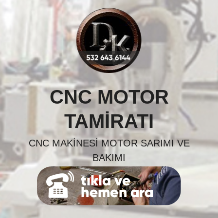
Skip
to
content
CNC MOTOR
TAMIRATI
CNC MAKINESI MOTOR SARIMI VE
BAKIMI