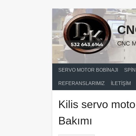
Skip
to
content
CN
CNC M
SERVO MOTOR BOBINAJI
SPIN
REFERANSLARIMIZ
İLETIŞIM
Kilis servo moto
Bakımı