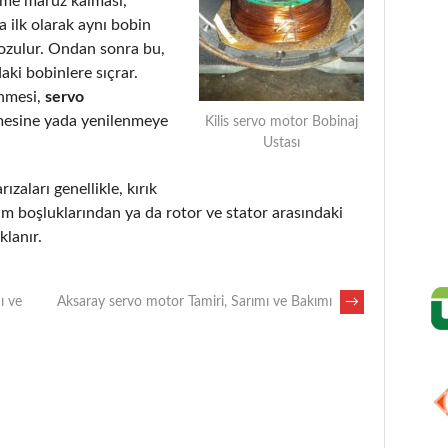
eme maruz kalması,
 ilk olarak aynı bobin
bozulur. Ondan sonra bu,
aki bobinlere sıçrar.
enmesi,
servo
mesine yada yenilenmeye
Kilis servo motor Bobinaj
Ustası
ızaları genellikle, kırık
m boşluklarından ya da rotor ve stator arasındaki
lanır.
ı ve
Aksaray servo motor Tamiri, Sarımı ve Bakımı
→