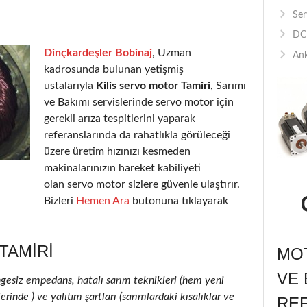
Ser
DC 
Dinçkardeşler Bobinaj
, Uzman
Ank
kadrosunda bulunan yetişmiş
ustalarıyla
Kilis servo motor Tamiri
, Sarımı
ve Bakımı servislerinde servo motor için
gerekli arıza tespitlerini yaparak
referanslarında da rahatlıkla görüleceği
üzere üretim hızınızı kesmeden
makinalarınızın hareket kabiliyeti
olan servo motor sizlere güvenle ulaştırır.
Bizleri
Hemen Ara
butonuna tıklayarak
TAMIRI
MOT
VE 
ngesiz empedans, hatalı sarım teknikleri (hem yeni
inde ) ve yalıtım şartları (sarımlardaki kısalıklar ve
RE