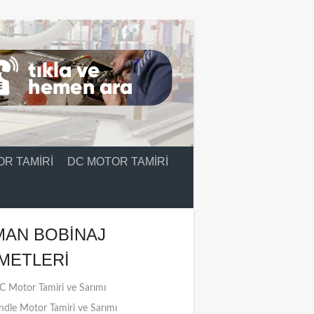
R TAMIRI
DC MOTOR TAMIRI
MAN BOBINAJ
METLERI
 Motor Tamiri ve Sarımı
ndle Motor Tamiri ve Sarımı