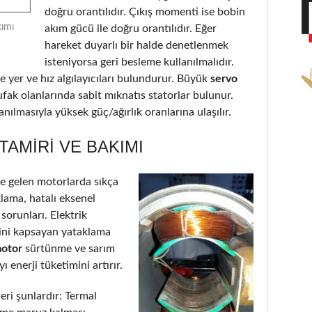
doğru orantılıdır. Çıkış momenti ise bobin
kımı
akım gücü ile doğru orantılıdır. Eğer
hareket duyarlı bir halde denetlenmek
isteniyorsa geri besleme kullanılmalıdır.
 yer ve hız algılayıcıları bulundurur. Büyük
servo
ufak olanlarında sabit mıknatıs statorlar bulunur.
nılmasıyla yüksek güç/ağırlık oranlarına ulaşılır.
TAMIRI VE BAKIMI
 gelen motorlarda sıkça
klama, hatalı eksenel
 sorunları. Elektrik
’ini kapsayan yataklama
motor
sürtünme ve sarım
 enerji tüketimini artırır.
eri şunlardır: Termal