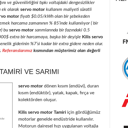
ını ve güvenilirliğini tıpkı voltajdaki dengesizlikler
a ek olarak
servo motor
kullanım maliyeti süratli
rvo motor
fiyatı $0.05/kWh olan bir şebekeden
 emek harcama zamanının % 85’inde kullanılıyor ( bir
r) bu
servo motor
sarımlarında bir fazındaki 0.5
2000$ extra bir harcamaya, başka bir deyişle
Kilis servo
enelik giderinin %7’si kadar bir extra gidere neden olur.
r.
Referanslarımız
kısmından müşterimiz olan değerli
TAMIRI VE SARIMI
servo motor
dönen kısım (endüvi), duran
kısım (endüktör), yatak, kapak, fırça ve
kolektörden oluşur.
Kilis servo motor Tamiri
için gördüğümüz
motorlar genelde endüstride kullanılır.
Motorun dairesel hızı uygulanan voltajla