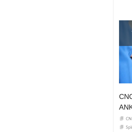
CN
AN
CNC
Spi