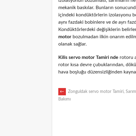
izolasyonun bozulması, sarımların n
mekanik baskılar. Bunların sonucunda
içindeki kondüktörlerin izolasyonu 
aynı fazdaki bobinlere ve de ayrı fazd
Kondüktörlerdeki değişiklerin belirl
motor
bozulmadan ilkin onarım edil
olanak sağlar.
Kilis servo motor Tamiri nde
rotoru ar
rotor kısa devre çubuklarından, dökü
hava boşluğu düzensizliğinden kaynak
POST
←
Zonguldak servo motor Tamiri, Sarım
Bakımı
NAVIGATION