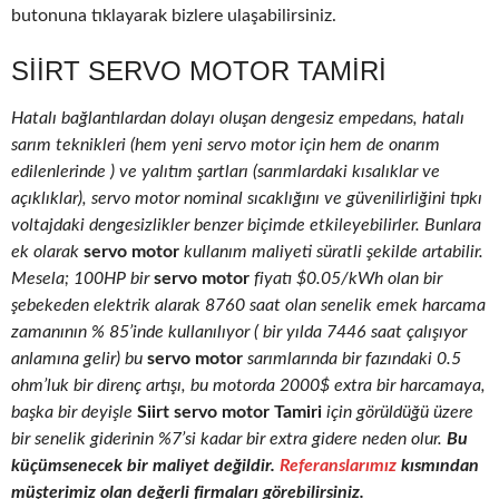
butonuna tıklayarak bizlere ulaşabilirsiniz.
SIIRT SERVO MOTOR TAMIRI
Hatalı bağlantılardan dolayı oluşan dengesiz empedans, hatalı
sarım teknikleri (hem yeni servo motor için hem de onarım
edilenlerinde ) ve yalıtım şartları (sarımlardaki kısalıklar ve
açıklıklar), servo motor nominal sıcaklığını ve güvenilirliğini tıpkı
voltajdaki dengesizlikler benzer biçimde etkileyebilirler. Bunlara
ek olarak
servo motor
kullanım maliyeti süratli şekilde artabilir.
Mesela; 100HP bir
servo motor
fiyatı $0.05/kWh olan bir
şebekeden elektrik alarak 8760 saat olan senelik emek harcama
zamanının % 85’inde kullanılıyor ( bir yılda 7446 saat çalışıyor
anlamına gelir) bu
servo motor
sarımlarında bir fazındaki 0.5
ohm’luk bir direnç artışı, bu motorda 2000$ extra bir harcamaya,
başka bir deyişle
Siirt servo motor Tamiri
için görüldüğü üzere
bir senelik giderinin %7’si kadar bir extra gidere neden olur.
Bu
küçümsenecek bir maliyet değildir.
Referanslarımız
kısmından
müşterimiz olan değerli firmaları görebilirsiniz.