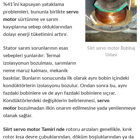
%41’ini kapsayan yataklama
problemleri, bununla birlikte
servo
motor
sürtünme ve sarım
kayıplarına sebep olduklarından
dolayı enerji tüketimini artırır.
Stator sarım sorunlarının esas
Siirt servo motor Bobinaj
Ustası
sebepleri şunlardır: Termal
izolasyonun bozulması, sarımların
neme maruz kalması, mekanik
baskılar. Bunların sonucunda ilk olarak aynı bobin içindeki
kondüktörlerin izolasyonu bozulur. Ondan sonra bu, aynı
fazdaki bobinlere ve de ayrı fazdaki bobinlere sıçrar.
Kondüktörlerdeki değişiklerin belirlenmesi,
servo
motor
bozulmadan ilkin onarım edilmesine yada yenilenmeye
olanak sağlar.
Siirt servo motor Tamiri nde
rotoru arızaları genellikle, kırık
rotor kısa devre çubuklarından, döküm boşluklarından ya da