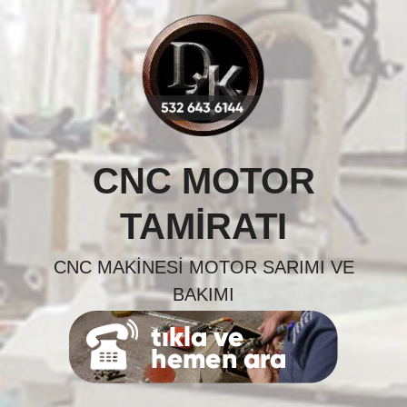
Skip
to
content
CNC MOTOR
TAMIRATI
CNC MAKINESI MOTOR SARIMI VE
BAKIMI