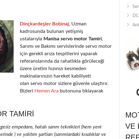
Ser
DC 
Dinçkardeşler Bobinaj
, Uzman
Ank
kadrosunda bulunan yetişmiş
ustalarıyla
Manisa servo motor Tamiri
,
Sarımı ve Bakımı servislerinde servo motor
için gerekli arıza tespitlerini yaparak
referanslarında da rahatlıkla görüleceği
üzere üretim hızınızı kesmeden
makinalarınızın hareket kabiliyeti
olan servo motor sizlere güvenle ulaştırır.
Bizleri
Hemen Ara
butonuna tıklayarak
R TAMIRI
MOT
VE 
ngesiz empedans, hatalı sarım teknikleri (hem yeni
inde ) ve yalıtım şartları (sarımlardaki kısalıklar ve
RE