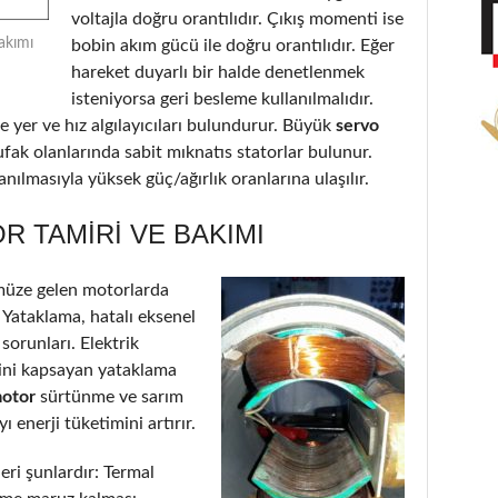
voltajla doğru orantılıdır. Çıkış momenti ise
akımı
bobin akım gücü ile doğru orantılıdır. Eğer
hareket duyarlı bir halde denetlenmek
isteniyorsa geri besleme kullanılmalıdır.
 yer ve hız algılayıcıları bulundurur. Büyük
servo
ufak olanlarında sabit mıknatıs statorlar bulunur.
nılmasıyla yüksek güç/ağırlık oranlarına ulaşılır.
 TAMIRI VE BAKIMI
müze gelen motorlarda
: Yataklama, hatalı eksenel
 sorunları. Elektrik
’ini kapsayan yataklama
motor
sürtünme ve sarım
 enerji tüketimini artırır.
eri şunlardır: Termal