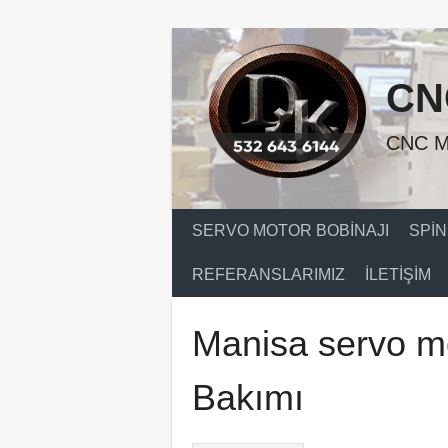
Skip
to
content
CN
CNC M
SERVO MOTOR BOBINAJI
SPIN
REFERANSLARIMIZ
İLETIŞIM
Manisa servo mo
Bakımı