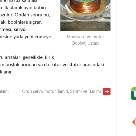
eme maruz kalması,
 ilk olarak aynı bobin
bozulur. Ondan sonra bu,
aki bobinlere sıçrar.
enmesi,
servo
mesine yada yenilenmeye
Manisa servo motor
Bobinaj Ustası
u arızaları genellikle, kırık
m boşluklarından ya da rotor ve stator arasındaki
lanır.
akımı
Ordu servo motor Tamiri, Sarımı ve Bakımı
→