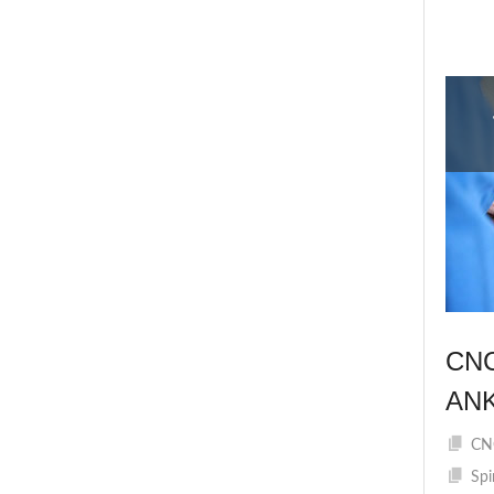
CN
AN
CNC
Spi