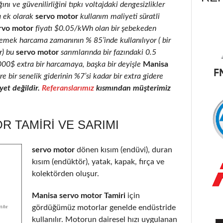
ını ve güvenilirliğini tıpkı voltajdaki dengesizlikler
a ek olarak
servo motor
kullanım maliyeti süratli
rvo motor
fiyatı $0.05/kWh olan bir şebekeden
 emek harcama zamanının % 85’inde kullanılıyor ( bir
r) bu
servo motor
sarımlarında bir fazındaki 0.5
2000$ extra bir harcamaya, başka bir deyişle
Manisa
e bir senelik giderinin %7’si kadar bir extra gidere
et değildir.
Referanslarımız
kısmından müşterimiz
 TAMIRI VE SARIMI
servo motor
dönen kısım (endüvi), duran
kısım (endüktör), yatak, kapak, fırça ve
kolektörden oluşur.
Manisa servo motor Tamiri
için
gördüğümüz motorlar genelde endüstride
kullanılır. Motorun dairesel hızı uygulanan