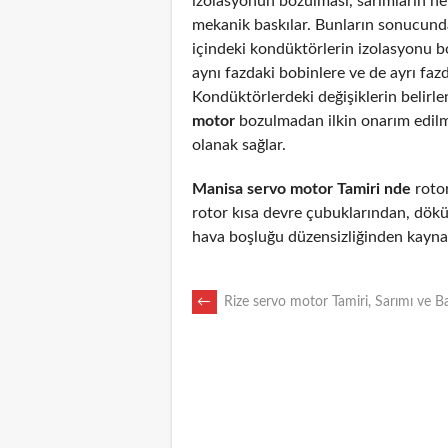
izolasyonun bozulması, sarımların n
mekanik baskılar. Bunların sonucunda
içindeki kondüktörlerin izolasyonu 
aynı fazdaki bobinlere ve de ayrı fazd
Kondüktörlerdeki değişiklerin belirl
motor
bozulmadan ilkin onarım edil
olanak sağlar.
Manisa servo motor Tamiri nde
rotor
rotor kısa devre çubuklarından, dökü
hava boşluğu düzensizliğinden kaynak
POST
←
Rize servo motor Tamiri, Sarımı ve B
NAVIGATION