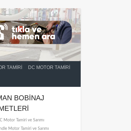
R TAMIRI
DC MOTOR TAMIRI
MAN BOBINAJ
METLERI
 Motor Tamiri ve Sarımı
ndle Motor Tamiri ve Sarımı