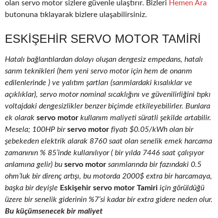
olan servo motor sizlere güvenle ulaştırır. Bizleri
Hemen Ara
butonuna tıklayarak bizlere ulaşabilirsiniz.
ESKIŞEHIR SERVO MOTOR TAMIRI
Hatalı bağlantılardan dolayı oluşan dengesiz empedans, hatalı
sarım teknikleri (hem yeni servo motor için hem de onarım
edilenlerinde ) ve yalıtım şartları (sarımlardaki kısalıklar ve
açıklıklar), servo motor nominal sıcaklığını ve güvenilirliğini tıpkı
voltajdaki dengesizlikler benzer biçimde etkileyebilirler. Bunlara
ek olarak
servo motor
kullanım maliyeti süratli şekilde artabilir.
Mesela; 100HP bir
servo motor
fiyatı $0.05/kWh olan bir
şebekeden elektrik alarak 8760 saat olan senelik emek harcama
zamanının % 85’inde kullanılıyor ( bir yılda 7446 saat çalışıyor
anlamına gelir) bu
servo motor
sarımlarında bir fazındaki 0.5
ohm’luk bir direnç artışı, bu motorda 2000$ extra bir harcamaya,
başka bir deyişle
Eskişehir servo motor Tamiri
için görüldüğü
üzere bir senelik giderinin %7’si kadar bir extra gidere neden olur.
Bu küçümsenecek bir maliyet