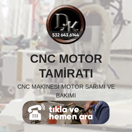
Skip
to
content
CNC MOTOR
TAMIRATI
CNC MAKINESI MOTOR SARIMI VE
BAKIMI