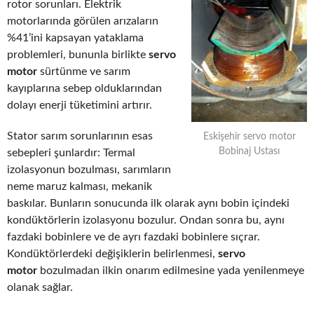
rotor sorunları. Elektrik
motorlarında görülen arızaların
%41’ini kapsayan yataklama
problemleri, bununla birlikte
servo
motor
sürtünme ve sarım
kayıplarına sebep olduklarından
dolayı enerji tüketimini artırır.
Stator sarım sorunlarının esas
Eskişehir servo motor
Bobinaj Ustası
sebepleri şunlardır: Termal
izolasyonun bozulması, sarımların
neme maruz kalması, mekanik
baskılar. Bunların sonucunda ilk olarak aynı bobin içindeki
kondüktörlerin izolasyonu bozulur. Ondan sonra bu, aynı
fazdaki bobinlere ve de ayrı fazdaki bobinlere sıçrar.
Kondüktörlerdeki değişiklerin belirlenmesi,
servo
motor
bozulmadan ilkin onarım edilmesine yada yenilenmeye
olanak sağlar.