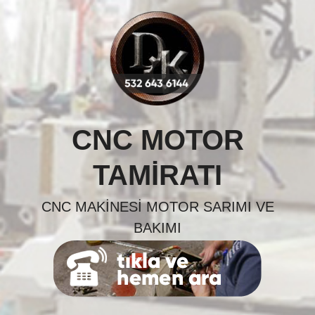
Skip
to
content
CNC MOTOR
TAMIRATI
CNC MAKINESI MOTOR SARIMI VE
BAKIMI