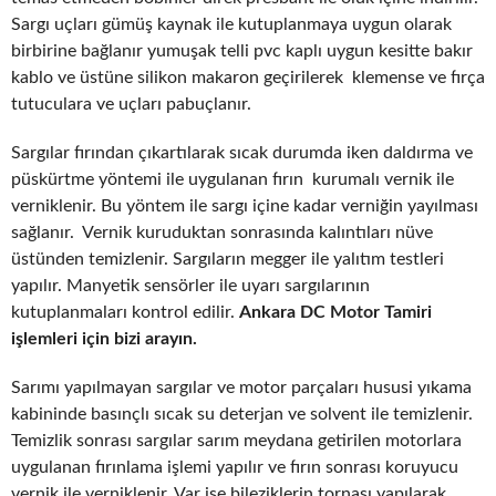
Sargı uçları gümüş kaynak ile kutuplanmaya uygun olarak
birbirine bağlanır yumuşak telli pvc kaplı uygun kesitte bakır
kablo ve üstüne silikon makaron geçirilerek klemense ve fırça
tutuculara ve uçları pabuçlanır.
Sargılar fırından çıkartılarak sıcak durumda iken daldırma ve
püskürtme yöntemi ile uygulanan fırın kurumalı vernik ile
verniklenir. Bu yöntem ile sargı içine kadar verniğin yayılması
sağlanır. Vernik kuruduktan sonrasında kalıntıları nüve
üstünden temizlenir. Sargıların megger ile yalıtım testleri
yapılır. Manyetik sensörler ile uyarı sargılarının
kutuplanmaları kontrol edilir.
Ankara DC Motor Tamiri
işlemleri için bizi arayın.
Sarımı yapılmayan sargılar ve motor parçaları hususi yıkama
kabininde basınçlı sıcak su deterjan ve solvent ile temizlenir.
Temizlik sonrası sargılar sarım meydana getirilen motorlara
uygulanan fırınlama işlemi yapılır ve fırın sonrası koruyucu
vernik ile verniklenir. Var ise bileziklerin tornası yapılarak