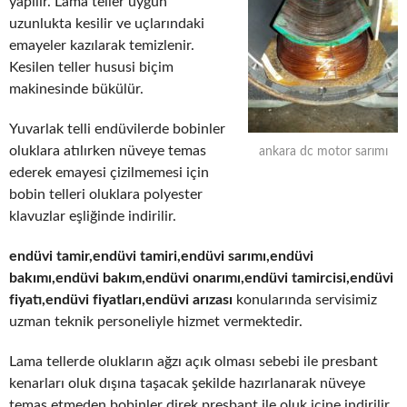
yapılır. Lama teller uygun
uzunlukta kesilir ve uçlarındaki
emayeler kazılarak temizlenir.
Kesilen teller hususi biçim
makinesinde bükülür.
Yuvarlak telli endüvilerde bobinler
oluklara atılırken nüveye temas
ankara dc motor sarımı
ederek emayesi çizilmemesi için
bobin telleri oluklara polyester
klavuzlar eşliğinde indirilir.
endüvi tamir,endüvi tamiri,endüvi sarımı,endüvi
bakımı,endüvi bakım,endüvi onarımı,endüvi tamircisi,endüvi
fiyatı,endüvi fiyatları,endüvi arızası
konularında servisimiz
uzman teknik personeliyle hizmet vermektedir.
Lama tellerde olukların ağzı açık olması sebebi ile presbant
kenarları oluk dışına taşacak şekilde hazırlanarak nüveye
temas etmeden bobinler direk presbant ile oluk içine indirilir.