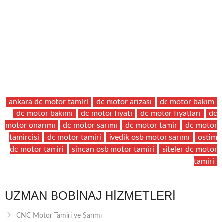
ankara dc motor tamiri
dc motor arızası
dc motor bakım
dc motor bakımı
dc motor fiyatı
dc motor fiyatları
dc
motor onarımı
dc motor sarımı
dc motor tamir
dc motor
tamircisi
dc motor tamiri
ivedik osb motor sarımı
ostim
dc motor tamiri
sincan osb motor tamiri
siteler dc motor
tamiri
UZMAN BOBINAJ HIZMETLERI
CNC Motor Tamiri ve Sarımı