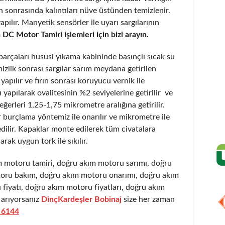
 sonrasında kalıntıları nüve üstünden temizlenir.
yapılır. Manyetik sensörler ile uyarı sargılarının
DC Motor Tamiri işlemleri için bizi arayın.
parçaları hususi yıkama kabininde basınçlı sıcak su
mizlik sonrası sargılar sarım meydana getirilen
apılır ve fırın sonrası koruyucu vernik ile
sı yapılarak ovalitesinin %2 seviyelerine getirilir ve
ğerleri 1,25-1,75 mikrometre aralığına getirilir.
r burçlama yöntemiz ile onarılır ve mikrometre ile
dilir. Kapaklar monte edilerek tüm civatalara
rak uygun tork ile sıkılır.
 motoru tamiri, doğru akım motoru sarımı, doğru
oru bakım, doğru akım motoru onarımı, doğru akım
fiyatı, doğru akım motoru fiyatları, doğru akım
 arıyorsanız
DinçKardeşler Bobinaj
size her zaman
 6144