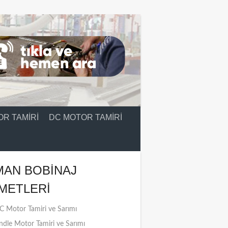
R TAMIRI
DC MOTOR TAMIRI
MAN BOBINAJ
METLERI
 Motor Tamiri ve Sarımı
ndle Motor Tamiri ve Sarımı