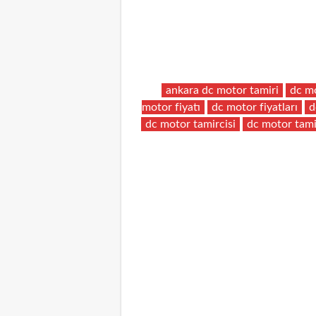
ankara dc motor tamiri
dc mo
motor fiyatı
dc motor fiyatları
d
dc motor tamircisi
dc motor tami