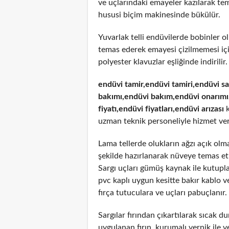
ve uçlarındaki emayeler kazılarak temi
hususi biçim makinesinde bükülür.
Yuvarlak telli endüvilerde bobinler o
temas ederek emayesi çizilmemesi için
polyester klavuzlar eşliğinde indirilir.
endüvi tamir,endüvi tamiri,endüvi s
bakımı,endüvi bakım,endüvi onarımı,
fiyatı,endüvi fiyatları,endüvi arızası
k
uzman teknik personeliyle hizmet ve
Lama tellerde olukların ağzı açık olm
şekilde hazırlanarak nüveye temas etm
Sargı uçları gümüş kaynak ile kutupl
pvc kaplı uygun kesitte bakır kablo 
fırça tutuculara ve uçları pabuçlanır.
Sargılar fırından çıkartılarak sıcak
uygulanan fırın kurumalı vernik ile ve