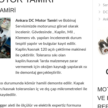
Ser
AMİRİ
DC 
Ank
Ankara DC Motor Tamiri
ve Bobinaj
Servisimizde motorunuz görsel olarak
incelenir. Gövdesinde , Kaplin, Mil ,
Klemens vb. yapıları incelenerek durum
tespiti yapılır ve bulgular kayıt edilir.
Kaplin/kasnak 120 açılı çektirme makinesi
ile çektirilir. Toleransı sıkı olan
kaplin/kasnak ‘larda malzemeye zarar
vermemek için oksijen kaynağı yapılarak ısı
ile demontaj gerçekleştirilir.
ası durumunda kömür hamili demonte edilir. Kapak
MOT
in/kasnak toleransları iç ve dış çap mikrometreleri ile
aydedilir.
VE 
ger aleti ile ölçülür ve elektrik expertiz formuna
RE