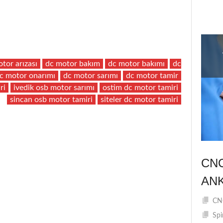
tor arızası
dc motor bakım
dc motor bakımı
dc
c motor onarımı
dc motor sarımı
dc motor tamir
ri
ivedik osb motor sarımı
ostim dc motor tamiri
sincan osb motor tamiri
siteler dc motor tamiri
CN
AN
CNC
Spi