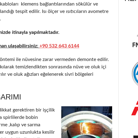
i kabloları klemens bağlantılarından sökülür ve
ığı tespit edilir. Isı ölçer ve ısıtıcıların avometre
.
zde itinayla yapılmaktadır.
n ulaşabilirsiniz:
+90 532 643 6144
öntemi ile nüvesine zarar vermeden demonte edilir.
ılarak temizlendikten sonrasında nüve ve oluk içi
ır ve oluk ağızları eğelenerek sivri bölgeleri
ARIMI
kkat gerektiren bir işçilik
ca spirlilerde bobin
rme ,kalıp ve sarma
ller uygun uzunlukta kesilir