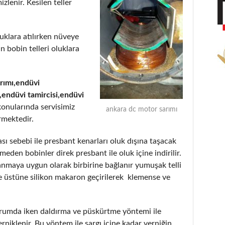
zlenir. Kesilen teller
luklara atılırken nüveye
 bobin telleri oluklara
arımı,endüvi
endüvi tamircisi,endüvi
onularında servisimiz
ankara dc motor sarımı
rmektedir.
ası sebebi ile presbant kenarları oluk dışına taşacak
eden bobinler direk presbant ile oluk içine indirilir.
anmaya uygun olarak birbirine bağlanır yumuşak telli
ve üstüne silikon makaron geçirilerek klemense ve
 durumda iken daldırma ve püskürtme yöntemi ile
rniklenir. Bu yöntem ile sargı içine kadar verniğin