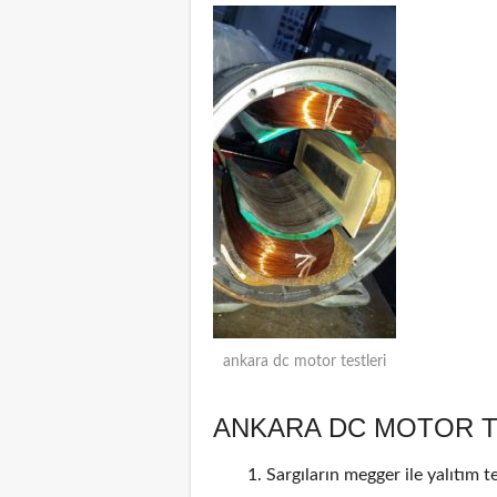
ankara dc motor testleri
ANKARA DC MOTOR T
Sargıların megger ile yalıtım tes