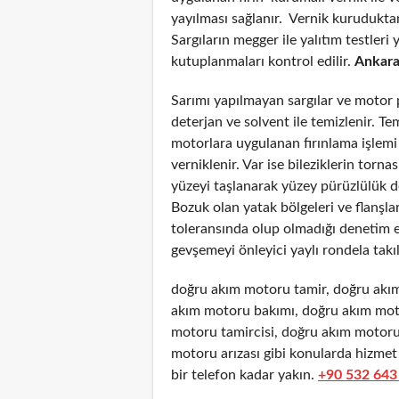
yayılması sağlanır. Vernik kuruduktan
Sargıların megger ile yalıtım testleri 
kutuplanmaları kontrol edilir.
Ankara 
Sarımı yapılmayan sargılar ve motor 
deterjan ve solvent ile temizlenir. Te
motorlara uygulanan fırınlama işlemi y
verniklenir. Var ise bileziklerin torna
yüzeyi taşlanarak yüzey pürüzlülük de
Bozuk olan yatak bölgeleri ve flanşla
toleransında olup olmadığı denetim e
gevşemeyi önleyici yaylı rondela takıla
doğru akım motoru tamir, doğru akım
akım motoru bakımı, doğru akım mot
motoru tamircisi, doğru akım motoru 
motoru arızası gibi konularda hizmet
bir telefon kadar yakın.
+90 532 643