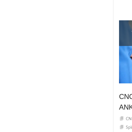
CN
AN
CNC
Spi