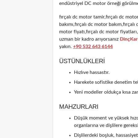
endüstriyel DC motor örneği görülme
fırçalı dc motor tamir,fırçalı dc motor
bakımı,fırçalı dc motor bakım,fırçalı 
motor fiyatı,fırçalı dc motor fiyatlar
uzman bir kadro arıyorsanız
DinçKar
yakın.
+90 532 643 6144
ÜSTÜNLÜKLERI
Hızlıve hassastır.
Harekete sofistike denetim tek
Yeni modeller oldukça kısa zam
MAHZURLARI
Düşük moment ve yüksek hızda 
organlarına ve dişlilere gereks
Dişlilerdeki boşluk, hassasiyeti