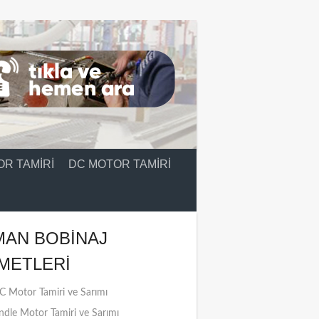
R TAMIRI
DC MOTOR TAMIRI
MAN BOBINAJ
METLERI
 Motor Tamiri ve Sarımı
ndle Motor Tamiri ve Sarımı