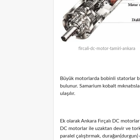
fircali-dc-motor-tamiri-ankara
Büyük motorlarda bobinli statorlar b
bulunur. Samarium kobalt mıknatıslar
ulaşılır.
Ek olarak Ankara Fırçalı DC motorla
DC motorlar ile uzaktan devir ve tor
paralel çalıştırmak, durağan(durgun