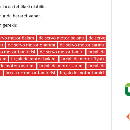
larda tehlikeli olabilir.
unda hararet yapar.
 gerekir.
ervo motor bakım
dc servo motor bakımı
dc servo
rı
dc servo motor onarımı
dc servo motor sarımı
vo motor tamircisi
dc servo motor tamiri
fırçalı dc
akım
fırçalı dc motor bakımı
fırçalı dc motor fiyatı
ı dc motor onarımı
fırçalı dc motor sarımı
fırçalı dc
r
fırçalı dc motor tamircisi
fırçalı dc motor tamiri