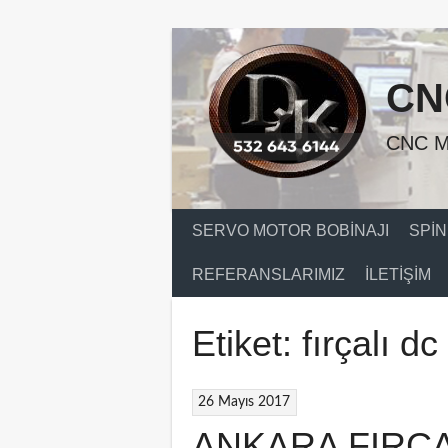
Skip
to
content
CN
CNC M
SERVO MOTOR BOBINAJI
SPIN
REFERANSLARIMIZ
İLETIŞIM
Etiket:
fırçalı d
26 Mayıs 2017
ANKARA FIRÇ