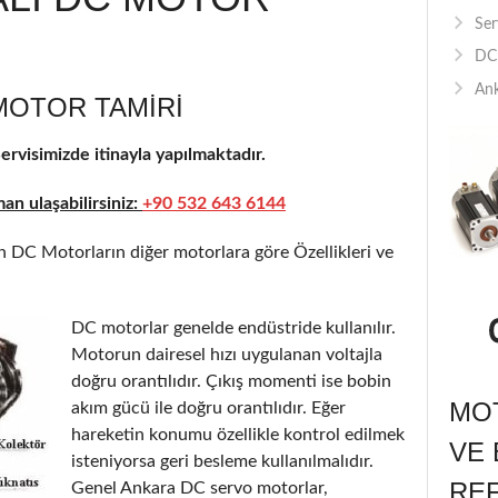
Ser
DC 
Ank
MOTOR TAMIRI
rvisimizde itinayla yapılmaktadır.
n ulaşabilirsiniz:
+90 532 643 6144
 DC Motorların diğer motorlara göre Özellikleri ve
DC motorlar genelde endüstride kullanılır.
Motorun dairesel hızı uygulanan voltajla
doğru orantılıdır. Çıkış momenti ise bobin
MOT
akım gücü ile doğru orantılıdır. Eğer
hareketin konumu özellikle kontrol edilmek
VE 
isteniyorsa geri besleme kullanılmalıdır.
RE
Genel Ankara DC servo motorlar,