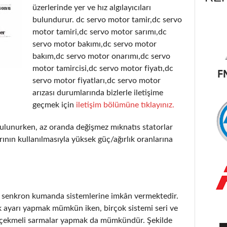
üzerlerinde yer ve hız algılayıcıları
bulundurur. dc servo motor tamir,dc servo
motor tamiri,dc servo motor sarımı,dc
servo motor bakımı,dc servo motor
bakım,dc servo motor onarımı,dc servo
motor tamircisi,dc servo motor fiyatı,dc
servo motor fiyatları,dc servo motor
arızası durumlarında bizlerle iletişime
geçmek için
iletişim bölümüne tıklayınız.
ulunurken, az oranda değişmez mıknatıs statorlar
ının kullanılmasıyla yüksek güç/ağırlık oranlarına
r senkron kumanda sistemlerine imkân vermektedir.
k ayarı yapmak mümkün iken, birçok sistemi seri ve
) çekmeli sarmalar yapmak da mümkündür. Şekilde