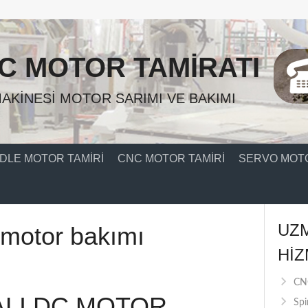
C MOTOR TAMIRATI
AKINESI MOTOR SARIMI VE BAKIMI
DLE MOTOR TAMIRI
CNC MOTOR TAMIRI
SERVO MOTO
UZ
c motor bakımı
HIZ
CNC
ALI DC MOTOR
Spi