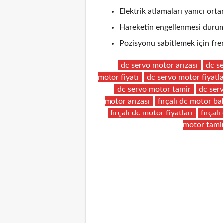
Elektrik atlamaları yanıcı ortam
Hareketin engellenmesi durum
Pozisyonu sabitlemek için fren
dc servo motor arızası
dc s
motor fiyatı
dc servo motor fiyatla
dc servo motor tamir
dc ser
motor arızası
fırçalı dc motor b
fırçalı dc motor fiyatları
fırçal
motor tami