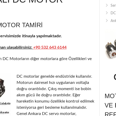
Ser
DC 
Ank
MOTOR TAMIRI
rvisimizde itinayla yapılmaktadır.
n ulaşabilirsiniz:
+90 532 643 6144
 DC Motorların diğer motorlara göre Özellikleri ve
DC motorlar genelde endüstride kullanılır.
Motorun dairesel hızı uygulanan voltajla
doğru orantılıdır. Çıkış momenti ise bobin
MOT
akım gücü ile doğru orantılıdır. Eğer
hareketin konumu özellikle kontrol edilmek
VE 
isteniyorsa geri besleme kullanılmalıdır.
RE
Genel Ankara DC servo motorlar,