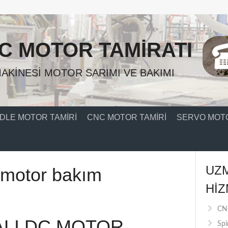
C MOTOR TAMIRATI
AKINESI MOTOR SARIMI VE BAKIMI
DLE MOTOR TAMIRI
CNC MOTOR TAMIRI
SERVO MOTO
UZ
c motor bakım
HIZ
CNC
ALI DC MOTOR
Spi