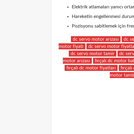
Elektrik atlamaları yanıcı ortam
Hareketin engellenmesi durum
Pozisyonu sabitlemek için fren
dc servo motor arızası
dc s
motor fiyatı
dc servo motor fiyatla
dc servo motor tamir
dc ser
motor arızası
fırçalı dc motor b
fırçalı dc motor fiyatları
fırçal
motor tami