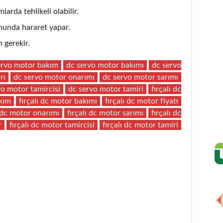
larda tehlikeli olabilir.
unda hararet yapar.
 gerekir.
ervo motor bakım
dc servo motor bakımı
dc servo
rı
dc servo motor onarımı
dc servo motor sarımı
vo motor tamircisi
dc servo motor tamiri
fırçalı dc
akım
fırçalı dc motor bakımı
fırçalı dc motor fiyatı
ı dc motor onarımı
fırçalı dc motor sarımı
fırçalı dc
r
fırçalı dc motor tamircisi
fırçalı dc motor tamiri