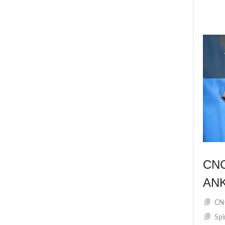
CN
AN
CNC
Spi