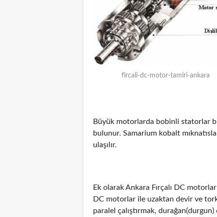
fircali-dc-motor-tamiri-ankara
Büyük motorlarda bobinli statorlar b
bulunur. Samarium kobalt mıknatıslar
ulaşılır.
Ek olarak Ankara Fırçalı DC motorla
DC motorlar ile uzaktan devir ve tor
paralel çalıştırmak, durağan(durgun