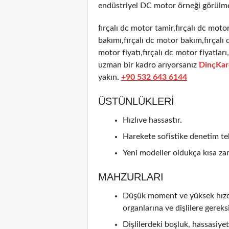
endüstriyel DC motor örneği görülme
fırçalı dc motor tamir,fırçalı dc motor
bakımı,fırçalı dc motor bakım,fırçalı 
motor fiyatı,fırçalı dc motor fiyatlar
uzman bir kadro arıyorsanız
DinçKar
yakın.
+90 532 643 6144
ÜSTÜNLÜKLERI
Hızlıve hassastır.
Harekete sofistike denetim tek
Yeni modeller oldukça kısa zam
MAHZURLARI
Düşük moment ve yüksek hızda 
organlarına ve dişlilere gereks
Dişlilerdeki boşluk, hassasiyeti