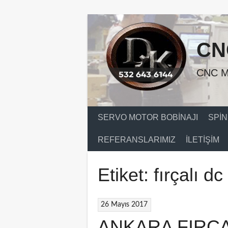
Skip
to
content
CN
CNC M
SERVO MOTOR BOBINAJI
SPIN
REFERANSLARIMIZ
İLETIŞIM
Etiket:
fırçalı d
26 Mayıs 2017
ANKARA FIRÇ