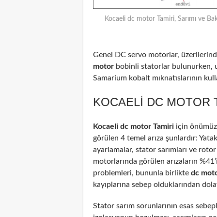
Kocaeli dc motor Tamiri, Sarımı ve Ba
Genel DC servo motorlar, üzerilerinde
motor
bobinli statorlar bulunurken, 
Samarium kobalt mıknatıslarının kulla
KOCAELI DC MOTOR T
Kocaeli dc motor Tamiri
için önümüze
görülen 4 temel arıza şunlardır: Yata
ayarlamalar, stator sarımları ve rotor
motorlarında görülen arızaların %41
problemleri, bununla birlikte
dc mot
kayıplarına sebep olduklarından dolayı
Stator sarım sorunlarının esas sebepl