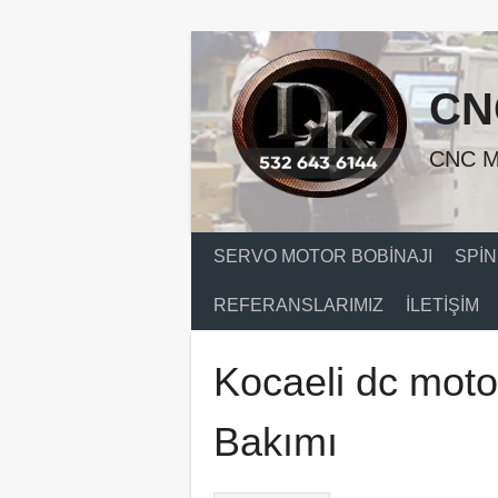
Skip
to
content
CN
CNC M
SERVO MOTOR BOBINAJI
SPIN
REFERANSLARIMIZ
İLETIŞIM
Kocaeli dc moto
Bakımı