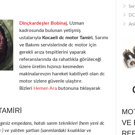
Ser
DC 
Dinçkardeşler Bobinaj
, Uzman
Ank
kadrosunda bulunan yetişmiş
ustalarıyla
Kocaeli dc motor Tamiri
, Sarımı
ve Bakımı servislerinde dc motor için
gerekli arıza tespitlerini yaparak
referanslarında da rahatlıkla görüleceği
üzere üretim hızınızı kesmeden
makinalarınızın hareket kabiliyeti olan dc
motor sizlere güvenle ulaştırır.
Bizleri
Hemen Ara
butonuna tıklayarak
TAMIRI
MOT
VE 
ngesiz empedans, hatalı sarım teknikleri (hem yeni dc
 ve yalıtım şartları (sarımlardaki kısalıklar ve
RE