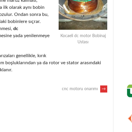
eme maruz kalması,
 ilk olarak aynı bobin
bozulur. Ondan sonra bu,
aki bobinlere sıçrar.
enmesi,
dc
mesine yada yenilenmeye
Kocaeli dc motor Bobinaj
Ustası
ızaları genellikle, kırık
m boşluklarından ya da rotor ve stator arasındaki
lanır.
cnc motoru onarımı
→