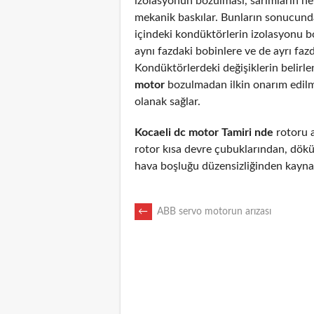
izolasyonun bozulması, sarımların n
mekanik baskılar. Bunların sonucunda
içindeki kondüktörlerin izolasyonu 
aynı fazdaki bobinlere ve de ayrı fazd
Kondüktörlerdeki değişiklerin belirl
motor
bozulmadan ilkin onarım edil
olanak sağlar.
Kocaeli dc motor Tamiri nde
rotoru ar
rotor kısa devre çubuklarından, dökü
hava boşluğu düzensizliğinden kaynak
POST
←
ABB servo motorun arızası
NAVIGATION