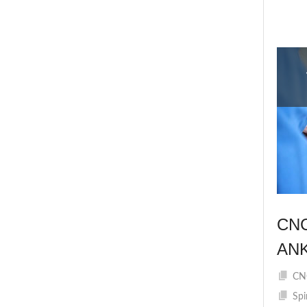
CN
AN
CNC
Spi