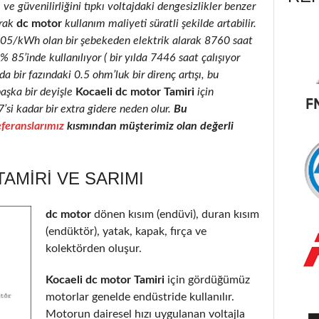
 ve güvenilirliğini tıpkı voltajdaki dengesizlikler benzer
rak
dc motor
kullanım maliyeti süratli şekilde artabilir.
0.05/kWh olan bir şebekeden elektrik alarak 8760 saat
85’inde kullanılıyor ( bir yılda 7446 saat çalışıyor
a bir fazındaki 0.5 ohm’luk bir direnç artışı, bu
şka bir deyişle
Kocaeli dc motor Tamiri
için
7’si kadar bir extra gidere neden olur.
Bu
feranslarımız
kısmından müşterimiz olan değerli
AMIRI VE SARIMI
dc motor
dönen kısım (endüvi), duran kısım
(endüktör), yatak, kapak, fırça ve
kolektörden oluşur.
Kocaeli dc motor Tamiri
için gördüğümüz
motorlar genelde endüstride kullanılır.
Motorun dairesel hızı uygulanan voltajla