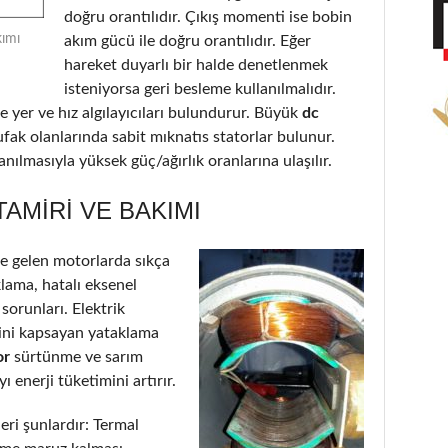
doğru orantılıdır. Çıkış momenti ise bobin
kımı
akım gücü ile doğru orantılıdır. Eğer
hareket duyarlı bir halde denetlenmek
isteniyorsa geri besleme kullanılmalıdır.
 yer ve hız algılayıcıları bulundurur. Büyük
dc
ufak olanlarında sabit mıknatıs statorlar bulunur.
nılmasıyla yüksek güç/ağırlık oranlarına ulaşılır.
AMIRI VE BAKIMI
 gelen motorlarda sıkça
klama, hatalı eksenel
 sorunları. Elektrik
’ini kapsayan yataklama
or
sürtünme ve sarım
 enerji tüketimini artırır.
eri şunlardır: Termal