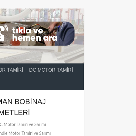
R TAMIRI
DC MOTOR TAMIRI
MAN BOBINAJ
METLERI
 Motor Tamiri ve Sarımı
ndle Motor Tamiri ve Sarımı