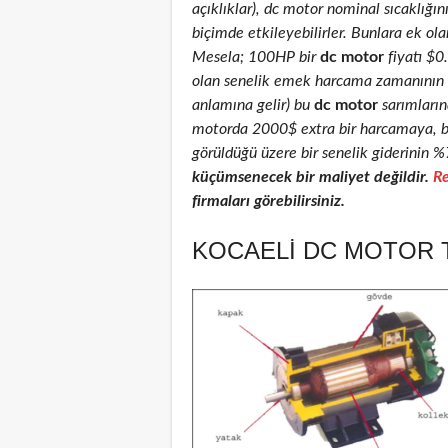
açıklıklar), dc motor nominal sıcaklığını
biçimde etkileyebilirler. Bunlara ek ola
Mesela; 100HP bir
dc motor
fiyatı $
olan senelik emek harcama zamanının % 
anlamına gelir) bu
dc motor
sarımlarınd
motorda 2000$ extra bir harcamaya, ba
görüldüğü üzere bir senelik giderinin %
küçümsenecek bir maliyet değildir.
Re
firmaları görebilirsiniz.
KOCAELI DC MOTOR T