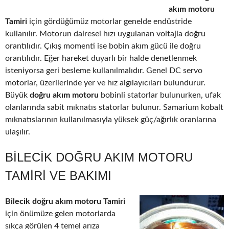
akım motoru
Tamiri
için gördüğümüz motorlar genelde endüstride
kullanılır. Motorun dairesel hızı uygulanan voltajla doğru
orantılıdır. Çıkış momenti ise bobin akım gücü ile doğru
orantılıdır. Eğer hareket duyarlı bir halde denetlenmek
isteniyorsa geri besleme kullanılmalıdır. Genel DC servo
motorlar, üzerilerinde yer ve hız algılayıcıları bulundurur.
Büyük
doğru akım motoru
bobinli statorlar bulunurken, ufak
olanlarında sabit mıknatıs statorlar bulunur. Samarium kobalt
mıknatıslarının kullanılmasıyla yüksek güç/ağırlık oranlarına
ulaşılır.
BILECIK DOĞRU AKIM MOTORU
TAMIRI VE BAKIMI
Bilecik doğru akım motoru Tamiri
için önümüze gelen motorlarda
sıkça görülen 4 temel arıza