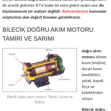
bir senelik giderinin %7’si kadar bir extra gidere neden olur.
Bu
küçümsenecek bir maliyet değildir.
Referanslarımız
kısmından
müşterimiz olan değerli firmaları görebilirsiniz.
BILECIK DOĞRU AKIM MOTORU
TAMIRI VE SARIMI
doğru akım
motoru
dönen
kısım (endüvi),
duran kısım
(endüktör),
yatak, kapak,
fırça ve
kolektörden
Bilecik doğru akım motoru Tamiri, Sarımı ve
oluşur.
Bakımı
Bilecik doğru