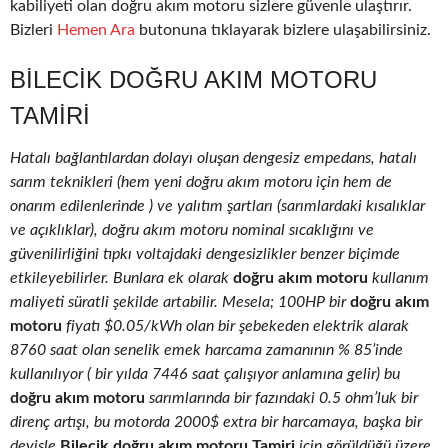
kabiliyeti olan doğru akım motoru sizlere güvenle ulaştırır.
Bizleri
Hemen Ara
butonuna tıklayarak bizlere ulaşabilirsiniz.
BILECIK DOĞRU AKIM MOTORU
TAMIRI
Hatalı bağlantılardan dolayı oluşan dengesiz empedans, hatalı
sarım teknikleri (hem yeni doğru akım motoru için hem de
onarım edilenlerinde ) ve yalıtım şartları (sarımlardaki kısalıklar
ve açıklıklar), doğru akım motoru nominal sıcaklığını ve
güvenilirliğini tıpkı voltajdaki dengesizlikler benzer biçimde
etkileyebilirler. Bunlara ek olarak
doğru akım motoru
kullanım
maliyeti süratli şekilde artabilir. Mesela; 100HP bir
doğru akım
motoru
fiyatı $0.05/kWh olan bir şebekeden elektrik alarak
8760 saat olan senelik emek harcama zamanının % 85’inde
kullanılıyor ( bir yılda 7446 saat çalışıyor anlamına gelir) bu
doğru akım motoru
sarımlarında bir fazındaki 0.5 ohm’luk bir
direnç artışı, bu motorda 2000$ extra bir harcamaya, başka bir
deyişle
Bilecik doğru akım motoru Tamiri
için görüldüğü üzere