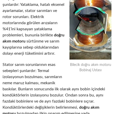
şunlardır: Yataklama, hatalı eksenel
ayarlamalar, stator sarımları ve
rotor sorunları. Elektrik
motorlarında görülen arızaların
%41’ini kapsayan yataklama
problemleri, bununla birlikte
doğru
akım motoru
sürtünme ve sarım
kayıplarına sebep olduklarından
dolayı enerji tüketimini artırır.
Stator sarım sorunlarının esas
Bilecik doğru akım motoru
Bobinaj Ustası
sebepleri şunlardır: Termal
izolasyonun bozulması, sarımların
neme maruz kalması, mekanik
baskılar. Bunların sonucunda ilk olarak aynı bobin içindeki
kondüktörlerin izolasyonu bozulur. Ondan sonra bu, aynı
fazdaki bobinlere ve de ayrı fazdaki bobinlere sıçrar.
Kondüktörlerdeki değişiklerin belirlenmesi,
doğru akım
motoru
bozulmadan ilkin onarım edilmesine yada