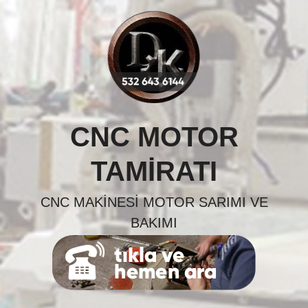
Skip
to
content
CNC MOTOR
TAMIRATI
CNC MAKINESI MOTOR SARIMI VE
BAKIMI