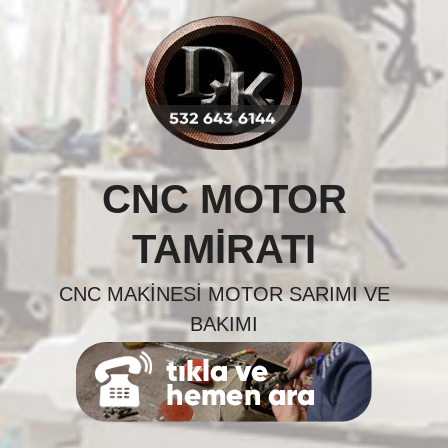
Skip
to
content
CNC MOTOR
TAMIRATI
CNC MAKINESI MOTOR SARIMI VE
BAKIMI