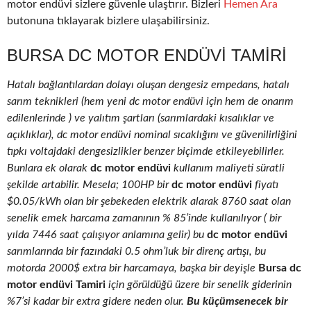
motor endüvi sizlere güvenle ulaştırır. Bizleri
Hemen Ara
butonuna tıklayarak bizlere ulaşabilirsiniz.
BURSA DC MOTOR ENDÜVI TAMIRI
Hatalı bağlantılardan dolayı oluşan dengesiz empedans, hatalı
sarım teknikleri (hem yeni dc motor endüvi için hem de onarım
edilenlerinde ) ve yalıtım şartları (sarımlardaki kısalıklar ve
açıklıklar), dc motor endüvi nominal sıcaklığını ve güvenilirliğini
tıpkı voltajdaki dengesizlikler benzer biçimde etkileyebilirler.
Bunlara ek olarak
dc motor endüvi
kullanım maliyeti süratli
şekilde artabilir. Mesela; 100HP bir
dc motor endüvi
fiyatı
$0.05/kWh olan bir şebekeden elektrik alarak 8760 saat olan
senelik emek harcama zamanının % 85’inde kullanılıyor ( bir
yılda 7446 saat çalışıyor anlamına gelir) bu
dc motor endüvi
sarımlarında bir fazındaki 0.5 ohm’luk bir direnç artışı, bu
motorda 2000$ extra bir harcamaya, başka bir deyişle
Bursa dc
motor endüvi Tamiri
için görüldüğü üzere bir senelik giderinin
%7’si kadar bir extra gidere neden olur.
Bu küçümsenecek bir