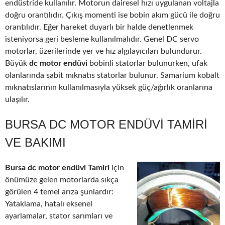
endüstride kullanılır. Motorun dairesel hızı uygulanan voltajla
doğru orantılıdır. Çıkış momenti ise bobin akım gücü ile doğru
orantılıdır. Eğer hareket duyarlı bir halde denetlenmek
isteniyorsa geri besleme kullanılmalıdır. Genel DC servo
motorlar, üzerilerinde yer ve hız algılayıcıları bulundurur.
Büyük
dc motor endüvi
bobinli statorlar bulunurken, ufak
olanlarında sabit mıknatıs statorlar bulunur. Samarium kobalt
mıknatıslarının kullanılmasıyla yüksek güç/ağırlık oranlarına
ulaşılır.
BURSA DC MOTOR ENDÜVI TAMIRI
VE BAKIMI
Bursa dc motor endüvi Tamiri
için
önümüze gelen motorlarda sıkça
görülen 4 temel arıza şunlardır:
Yataklama, hatalı eksenel
ayarlamalar, stator sarımları ve