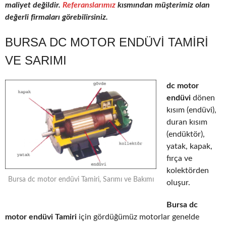
maliyet değildir.
Referanslarımız
kısmından müşterimiz olan
değerli firmaları görebilirsiniz.
BURSA DC MOTOR ENDÜVI TAMIRI
VE SARIMI
dc motor
endüvi
dönen
kısım (endüvi),
duran kısım
(endüktör),
yatak, kapak,
fırça ve
kolektörden
Bursa dc motor endüvi Tamiri, Sarımı ve Bakımı
oluşur.
Bursa dc
motor endüvi Tamiri
için gördüğümüz motorlar genelde