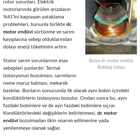
rotor sorunları. Elektrik
motorlarında görülen arızaların
%41’ini kapsayan yataklama
problemleri, bununla birlikte
dc
motor endüvi
sürtünme ve sarım
kayıplarına sebep olduklarından
dolayı enerji tüketimini artırır.
Stator sarım sorunlarının esas
Bursa dc motor endüvi
Bobinaj Ustası
sebepleri şunlardır: Termal
izolasyonun bozulması, sarımların
neme maruz kalması, mekanik
baskılar. Bunların sonucunda ilk olarak aynı bobin içindeki
kondüktörlerin izolasyonu bozulur. Ondan sonra bu, aynı
fazdaki bobinlere ve de ayrı fazdaki bobinlere sıçrar.
Kondüktörlerdeki değişiklerin belirlenmesi,
dc motor
endüvi
bozulmadan ilkin onarım edilmesine yada
yenilenmeye olanak sağlar.