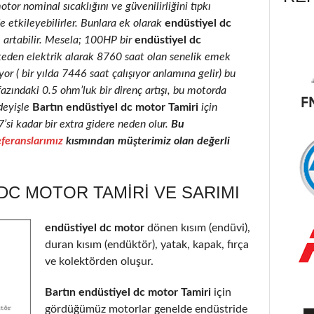
motor nominal sıcaklığını ve güvenilirliğini tıpkı
e etkileyebilirler. Bunlara ek olarak
endüstiyel dc
e artabilir. Mesela; 100HP bir
endüstiyel dc
keden elektrik alarak 8760 saat olan senelik emek
r ( bir yılda 7446 saat çalışıyor anlamına gelir) bu
fazındaki 0.5 ohm’luk bir direnç artışı, bu motorda
deyişle
Bartın endüstiyel dc motor Tamiri
için
7’si kadar bir extra gidere neden olur.
Bu
feranslarımız
kısmından müşterimiz olan değerli
DC MOTOR TAMIRI VE SARIMI
endüstiyel dc motor
dönen kısım (endüvi),
duran kısım (endüktör), yatak, kapak, fırça
ve kolektörden oluşur.
Bartın endüstiyel dc motor Tamiri
için
gördüğümüz motorlar genelde endüstride