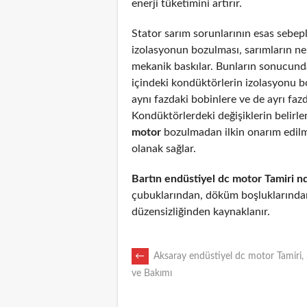
enerji tüketimini artırır.
Stator sarım sorunlarının esas sebepl
izolasyonun bozulması, sarımların n
mekanik baskılar. Bunların sonucunda
içindeki kondüktörlerin izolasyonu 
aynı fazdaki bobinlere ve de ayrı fazd
Kondüktörlerdeki değişiklerin belirl
motor
bozulmadan ilkin onarım edil
olanak sağlar.
Bartın endüstiyel dc motor Tamiri n
çubuklarından, döküm boşluklarından
düzensizliğinden kaynaklanır.
POST
←
Aksaray endüstiyel dc motor Tamiri, 
ve Bakımı
NAVIGATION