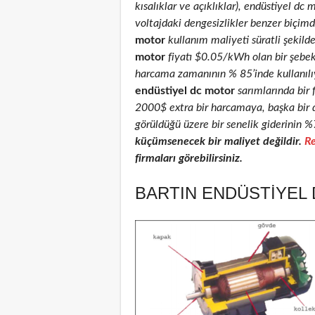
kısalıklar ve açıklıklar), endüstiyel dc 
voltajdaki dengesizlikler benzer biçimd
motor
kullanım maliyeti süratli şekild
motor
fiyatı $0.05/kWh olan bir şebe
harcama zamanının % 85’inde kullanılıyo
endüstiyel dc motor
sarımlarında bir 
2000$ extra bir harcamaya, başka bir 
görüldüğü üzere bir senelik giderinin %
küçümsenecek bir maliyet değildir.
Re
firmaları görebilirsiniz.
BARTIN ENDÜSTIYEL 