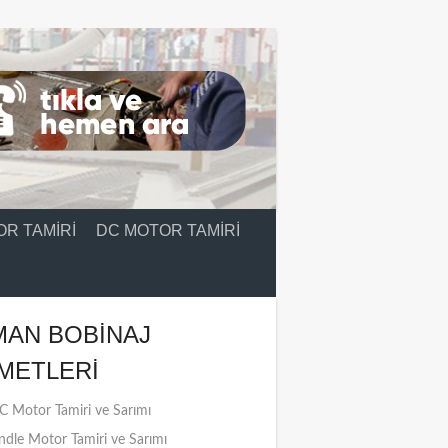
R TAMIRI
DC MOTOR TAMIRI
MAN BOBINAJ
METLERI
 Motor Tamiri ve Sarımı
ndle Motor Tamiri ve Sarımı