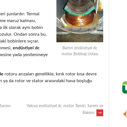
eri şunlardır: Termal
eme maruz kalması,
 ilk olarak aynı bobin
bozulur. Ondan sonra bu,
aki bobinlere sıçrar.
enmesi,
endüstiyel dc
Bartın endüstiyel dc
motor Bobinaj Ustası
mesine yada yenilenmeye
de
rotoru arızaları genellikle, kırık rotor kısa devre
 ya da rotor ve stator arasındaki hava boşluğu
Sarımı
Yalova endüstiyel dc motor Tamiri, Sarımı ve
Bakımı
→