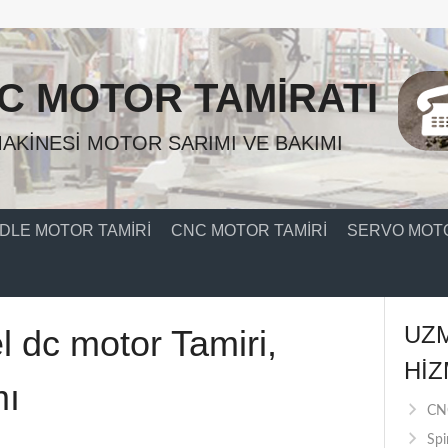
C MOTOR TAMIRATI
AKINESI MOTOR SARIMI VE BAKIMI
DLE MOTOR TAMIRI
CNC MOTOR TAMIRI
SERVO MOTO
UZ
l dc motor Tamiri,
HIZ
mı
CNC
Spi