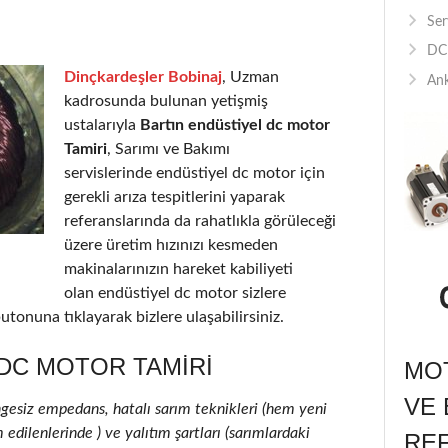
Ser
DC 
Dinçkardeşler Bobinaj
, Uzman
Ank
kadrosunda bulunan yetişmiş
ustalarıyla
Bartın endüstiyel dc motor
Tamiri
, Sarımı ve Bakımı
servislerinde endüstiyel dc motor için
gerekli arıza tespitlerini yaparak
referanslarında da rahatlıkla görüleceği
üzere üretim hızınızı kesmeden
makinalarınızın hareket kabiliyeti
olan endüstiyel dc motor sizlere
utonuna tıklayarak bizlere ulaşabilirsiniz.
DC MOTOR TAMIRI
MOT
VE 
ngesiz empedans, hatalı sarım teknikleri (hem yeni
edilenlerinde ) ve yalıtım şartları (sarımlardaki
RE