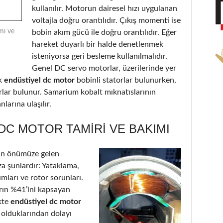
kullanılır. Motorun dairesel hızı uygulanan
voltajla doğru orantılıdır. Çıkış momenti ise
mı ve
bobin akım gücü ile doğru orantılıdır. Eğer
hareket duyarlı bir halde denetlenmek
isteniyorsa geri besleme kullanılmalıdır.
Genel DC servo motorlar, üzerilerinde yer
k
endüstiyel dc motor
bobinli statorlar bulunurken,
orlar bulunur. Samarium kobalt mıknatıslarının
larına ulaşılır.
DC MOTOR TAMIRI VE BAKIMI
in önümüze gelen
a şunlardır: Yataklama,
ımları ve rotor sorunları.
arın %41’ini kapsayan
kte
endüstiyel dc motor
 olduklarından dolayı