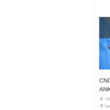
CN
AN
CNC
Spi