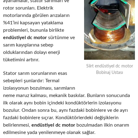
ayarlamalar, stator sarımları ve
rotor sorunları. Elektrik
motorlarında görülen arızaların
%41’ini kapsayan yataklama
problemleri, bununla birlikte
endüstiyel dc motor
sürtünme ve
sarım kayıplarına sebep
olduklarından dolayı enerji
tüketimini artırır.
Siirt endüstiyel dc motor
Bobinaj Ustası
Stator sarım sorunlarının esas
sebepleri şunlardır: Termal
izolasyonun bozulması, sarımların
neme maruz kalması, mekanik baskılar. Bunların sonucunda
ilk olarak aynı bobin içindeki kondüktörlerin izolasyonu
bozulur. Ondan sonra bu, aynı fazdaki bobinlere ve de ayrı
fazdaki bobinlere sıçrar. Kondüktörlerdeki değişiklerin
belirlenmesi,
endüstiyel dc motor
bozulmadan ilkin onarım
edilmesine yada yenilenmeye olanak sağlar.