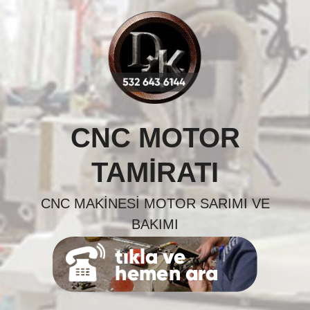
Skip
to
content
CNC MOTOR
TAMIRATI
CNC MAKINESI MOTOR SARIMI VE
BAKIMI