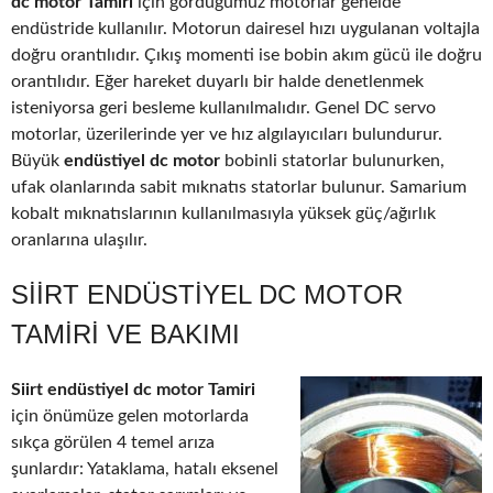
dc motor Tamiri
için gördüğümüz motorlar genelde
endüstride kullanılır. Motorun dairesel hızı uygulanan voltajla
doğru orantılıdır. Çıkış momenti ise bobin akım gücü ile doğru
orantılıdır. Eğer hareket duyarlı bir halde denetlenmek
isteniyorsa geri besleme kullanılmalıdır. Genel DC servo
motorlar, üzerilerinde yer ve hız algılayıcıları bulundurur.
Büyük
endüstiyel dc motor
bobinli statorlar bulunurken,
ufak olanlarında sabit mıknatıs statorlar bulunur. Samarium
kobalt mıknatıslarının kullanılmasıyla yüksek güç/ağırlık
oranlarına ulaşılır.
SIIRT ENDÜSTIYEL DC MOTOR
TAMIRI VE BAKIMI
Siirt endüstiyel dc motor Tamiri
için önümüze gelen motorlarda
sıkça görülen 4 temel arıza
şunlardır: Yataklama, hatalı eksenel