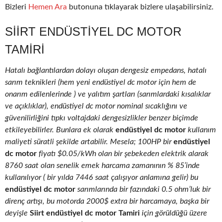
Bizleri
Hemen Ara
butonuna tıklayarak bizlere ulaşabilirsiniz.
SIIRT ENDÜSTIYEL DC MOTOR
TAMIRI
Hatalı bağlantılardan dolayı oluşan dengesiz empedans, hatalı
sarım teknikleri (hem yeni endüstiyel dc motor için hem de
onarım edilenlerinde ) ve yalıtım şartları (sarımlardaki kısalıklar
ve açıklıklar), endüstiyel dc motor nominal sıcaklığını ve
güvenilirliğini tıpkı voltajdaki dengesizlikler benzer biçimde
etkileyebilirler. Bunlara ek olarak
endüstiyel dc motor
kullanım
maliyeti süratli şekilde artabilir. Mesela; 100HP bir
endüstiyel
dc motor
fiyatı $0.05/kWh olan bir şebekeden elektrik alarak
8760 saat olan senelik emek harcama zamanının % 85’inde
kullanılıyor ( bir yılda 7446 saat çalışıyor anlamına gelir) bu
endüstiyel dc motor
sarımlarında bir fazındaki 0.5 ohm’luk bir
direnç artışı, bu motorda 2000$ extra bir harcamaya, başka bir
deyişle
Siirt endüstiyel dc motor Tamiri
için görüldüğü üzere