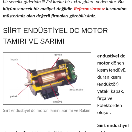
bir senelik giderinin %7’si kadar bir extra gidere neden olur.
Bu
küçümsenecek bir maliyet değildir.
Referanslarımız
kısmından
müşterimiz olan değerli firmaları görebilirsiniz.
SIIRT ENDÜSTIYEL DC MOTOR
TAMIRI VE SARIMI
endüstiyel dc
motor
dönen
kısım (endüvi),
duran kısım
(endüktör),
yatak, kapak,
fırça ve
kolektörden
Siirt endüstiyel dc motor Tamiri, Sarımı ve Bakımı
oluşur.
Siirt endüstiyel