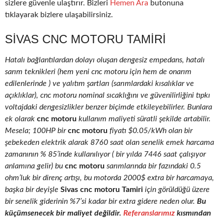
sizlere güvenle ulaştırır. Bizleri
Hemen Ara
butonuna
tıklayarak bizlere ulaşabilirsiniz.
SIVAS CNC MOTORU TAMIRI
Hatalı bağlantılardan dolayı oluşan dengesiz empedans, hatalı
sarım teknikleri (hem yeni cnc motoru için hem de onarım
edilenlerinde ) ve yalıtım şartları (sarımlardaki kısalıklar ve
açıklıklar), cnc motoru nominal sıcaklığını ve güvenilirliğini tıpkı
voltajdaki dengesizlikler benzer biçimde etkileyebilirler. Bunlara
ek olarak
cnc motoru
kullanım maliyeti süratli şekilde artabilir.
Mesela; 100HP bir
cnc motoru
fiyatı $0.05/kWh olan bir
şebekeden elektrik alarak 8760 saat olan senelik emek harcama
zamanının % 85’inde kullanılıyor ( bir yılda 7446 saat çalışıyor
anlamına gelir) bu
cnc motoru
sarımlarında bir fazındaki 0.5
ohm’luk bir direnç artışı, bu motorda 2000$ extra bir harcamaya,
başka bir deyişle
Sivas cnc motoru Tamiri
için görüldüğü üzere
bir senelik giderinin %7’si kadar bir extra gidere neden olur.
Bu
küçümsenecek bir maliyet değildir.
Referanslarımız
kısmından