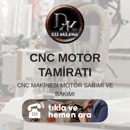
Skip
to
content
CNC MOTOR
TAMIRATI
CNC MAKINESI MOTOR SARIMI VE
BAKIMI