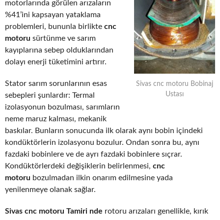
motorlarında görülen arızaların
%41’ini kapsayan yataklama
problemleri, bununla birlikte
cnc
motoru
sürtünme ve sarım
kayıplarına sebep olduklarından
dolayı enerji tüketimini artırır.
Stator sarım sorunlarının esas
Sivas cnc motoru Bobinaj
Ustası
sebepleri şunlardır: Termal
izolasyonun bozulması, sarımların
neme maruz kalması, mekanik
baskılar. Bunların sonucunda ilk olarak aynı bobin içindeki
kondüktörlerin izolasyonu bozulur. Ondan sonra bu, aynı
fazdaki bobinlere ve de ayrı fazdaki bobinlere sıçrar.
Kondüktörlerdeki değişiklerin belirlenmesi,
cnc
motoru
bozulmadan ilkin onarım edilmesine yada
yenilenmeye olanak sağlar.
Sivas cnc motoru Tamiri nde
rotoru arızaları genellikle, kırık