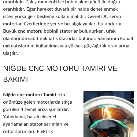
orantılıdır. Çıkış momenti ise bobin akım gücü ile doğru
orantılıdır. Eğer hareket duyarlı bir halde denetlenmek
isteniyorsa geri besleme kullanılmalıdır. Genel DC servo
motorlar, üzerilerinde yer ve hız algılayıcıları bulundurur.
Büyük
cnc motoru
bobinli statorlar bulunurken, ufak
olanlarında sabit mıknatıs statorlar bulunur. Samarium kobalt
mıknatıslarının kullanılmasıyla yüksek güç/ağırlık oranlarına
ulaşılır.
NIĞDE CNC MOTORU TAMIRI VE
BAKIMI
Niğde cnc motoru Tamiri
için
önümüze gelen motorlarda sıkça
görülen 4 temel arıza şunlardır:
Yataklama, hatalı eksenel
ayarlamalar, stator sarımları ve
rotor sorunları. Elektrik