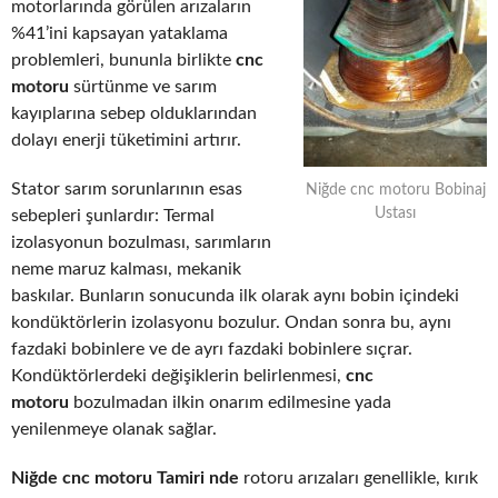
motorlarında görülen arızaların
%41’ini kapsayan yataklama
problemleri, bununla birlikte
cnc
motoru
sürtünme ve sarım
kayıplarına sebep olduklarından
dolayı enerji tüketimini artırır.
Stator sarım sorunlarının esas
Niğde cnc motoru Bobinaj
Ustası
sebepleri şunlardır: Termal
izolasyonun bozulması, sarımların
neme maruz kalması, mekanik
baskılar. Bunların sonucunda ilk olarak aynı bobin içindeki
kondüktörlerin izolasyonu bozulur. Ondan sonra bu, aynı
fazdaki bobinlere ve de ayrı fazdaki bobinlere sıçrar.
Kondüktörlerdeki değişiklerin belirlenmesi,
cnc
motoru
bozulmadan ilkin onarım edilmesine yada
yenilenmeye olanak sağlar.
Niğde cnc motoru Tamiri nde
rotoru arızaları genellikle, kırık