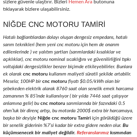
sizlere güvenle ulaştırır. Bizleri
Hemen Ara
butonuna
tıklayarak bizlere ulaşabilirsiniz.
NIĞDE CNC MOTORU TAMIRI
Hatalı bağlantılardan dolayı oluşan dengesiz empedans, hatalı
sarım teknikleri (hem yeni cnc motoru için hem de onarım
edilenlerinde ) ve yalıtım şartları (sarımlardaki kısalıklar ve
açıklıklar), cnc motoru nominal sıcaklığını ve güvenilirliğini tıpkı
voltajdaki dengesizlikler benzer biçimde etkileyebilirler. Bunlara
ek olarak
cnc motoru
kullanım maliyeti süratli şekilde artabilir.
Mesela; 100HP bir
cnc motoru
fiyatı $0.05/kWh olan bir
şebekeden elektrik alarak 8760 saat olan senelik emek harcama
zamanının % 85’inde kullanılıyor ( bir yılda 7446 saat çalışıyor
anlamına gelir) bu
cnc motoru
sarımlarında bir fazındaki 0.5
ohm’luk bir direnç artışı, bu motorda 2000$ extra bir harcamaya,
başka bir deyişle
Niğde cnc motoru Tamiri
için görüldüğü üzere
bir senelik giderinin %7’si kadar bir extra gidere neden olur.
Bu
küçümsenecek bir maliyet değildir.
Referanslarımız
kısmından