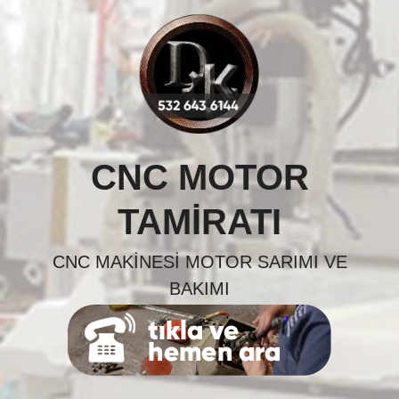
Skip
to
content
CNC MOTOR
TAMIRATI
CNC MAKINESI MOTOR SARIMI VE
BAKIMI