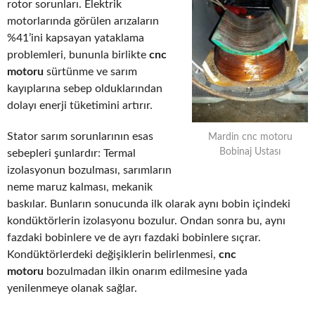
rotor sorunları. Elektrik
motorlarında görülen arızaların
%41’ini kapsayan yataklama
problemleri, bununla birlikte
cnc
motoru
sürtünme ve sarım
kayıplarına sebep olduklarından
dolayı enerji tüketimini artırır.
Stator sarım sorunlarının esas
Mardin cnc motoru
Bobinaj Ustası
sebepleri şunlardır: Termal
izolasyonun bozulması, sarımların
neme maruz kalması, mekanik
baskılar. Bunların sonucunda ilk olarak aynı bobin içindeki
kondüktörlerin izolasyonu bozulur. Ondan sonra bu, aynı
fazdaki bobinlere ve de ayrı fazdaki bobinlere sıçrar.
Kondüktörlerdeki değişiklerin belirlenmesi,
cnc
motoru
bozulmadan ilkin onarım edilmesine yada
yenilenmeye olanak sağlar.