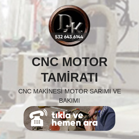
Skip
to
content
CNC MOTOR
TAMIRATI
CNC MAKINESI MOTOR SARIMI VE
BAKIMI