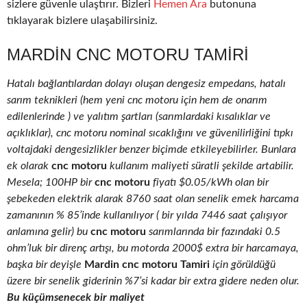
sizlere güvenle ulaştırır. Bizleri
Hemen Ara
butonuna
tıklayarak bizlere ulaşabilirsiniz.
MARDIN CNC MOTORU TAMIRI
Hatalı bağlantılardan dolayı oluşan dengesiz empedans, hatalı
sarım teknikleri (hem yeni cnc motoru için hem de onarım
edilenlerinde ) ve yalıtım şartları (sarımlardaki kısalıklar ve
açıklıklar), cnc motoru nominal sıcaklığını ve güvenilirliğini tıpkı
voltajdaki dengesizlikler benzer biçimde etkileyebilirler. Bunlara
ek olarak
cnc motoru
kullanım maliyeti süratli şekilde artabilir.
Mesela; 100HP bir
cnc motoru
fiyatı $0.05/kWh olan bir
şebekeden elektrik alarak 8760 saat olan senelik emek harcama
zamanının % 85’inde kullanılıyor ( bir yılda 7446 saat çalışıyor
anlamına gelir) bu
cnc motoru
sarımlarında bir fazındaki 0.5
ohm’luk bir direnç artışı, bu motorda 2000$ extra bir harcamaya,
başka bir deyişle
Mardin cnc motoru Tamiri
için görüldüğü
üzere bir senelik giderinin %7’si kadar bir extra gidere neden olur.
Bu küçümsenecek bir maliyet