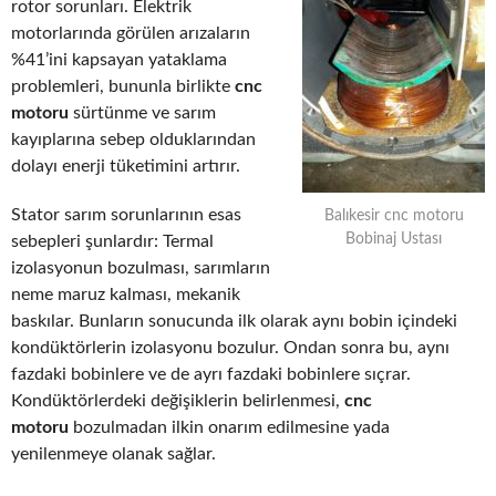
rotor sorunları. Elektrik
motorlarında görülen arızaların
%41’ini kapsayan yataklama
problemleri, bununla birlikte
cnc
motoru
sürtünme ve sarım
kayıplarına sebep olduklarından
dolayı enerji tüketimini artırır.
Stator sarım sorunlarının esas
Balıkesir cnc motoru
Bobinaj Ustası
sebepleri şunlardır: Termal
izolasyonun bozulması, sarımların
neme maruz kalması, mekanik
baskılar. Bunların sonucunda ilk olarak aynı bobin içindeki
kondüktörlerin izolasyonu bozulur. Ondan sonra bu, aynı
fazdaki bobinlere ve de ayrı fazdaki bobinlere sıçrar.
Kondüktörlerdeki değişiklerin belirlenmesi,
cnc
motoru
bozulmadan ilkin onarım edilmesine yada
yenilenmeye olanak sağlar.