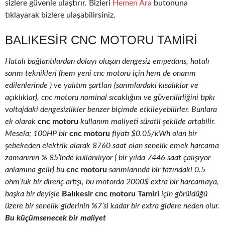
sizlere güvenle ulaştırır. Bizleri
Hemen Ara
butonuna
tıklayarak bizlere ulaşabilirsiniz.
BALIKESIR CNC MOTORU TAMIRI
Hatalı bağlantılardan dolayı oluşan dengesiz empedans, hatalı
sarım teknikleri (hem yeni cnc motoru için hem de onarım
edilenlerinde ) ve yalıtım şartları (sarımlardaki kısalıklar ve
açıklıklar), cnc motoru nominal sıcaklığını ve güvenilirliğini tıpkı
voltajdaki dengesizlikler benzer biçimde etkileyebilirler. Bunlara
ek olarak
cnc motoru
kullanım maliyeti süratli şekilde artabilir.
Mesela; 100HP bir
cnc motoru
fiyatı $0.05/kWh olan bir
şebekeden elektrik alarak 8760 saat olan senelik emek harcama
zamanının % 85’inde kullanılıyor ( bir yılda 7446 saat çalışıyor
anlamına gelir) bu
cnc motoru
sarımlarında bir fazındaki 0.5
ohm’luk bir direnç artışı, bu motorda 2000$ extra bir harcamaya,
başka bir deyişle
Balıkesir cnc motoru Tamiri
için görüldüğü
üzere bir senelik giderinin %7’si kadar bir extra gidere neden olur.
Bu küçümsenecek bir maliyet