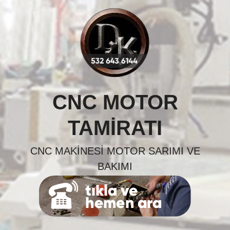
Skip
to
content
CNC MOTOR
TAMIRATI
CNC MAKINESI MOTOR SARIMI VE
BAKIMI